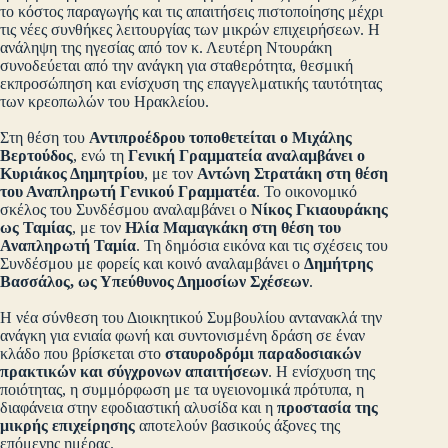
το κόστος παραγωγής και τις απαιτήσεις πιστοποίησης μέχρι
τις νέες συνθήκες λειτουργίας των μικρών επιχειρήσεων. Η
ανάληψη της ηγεσίας από τον κ. Λευτέρη Ντουράκη
συνοδεύεται από την ανάγκη για σταθερότητα, θεσμική
εκπροσώπηση και ενίσχυση της επαγγελματικής ταυτότητας
των κρεοπωλών του Ηρακλείου.
Στη θέση του
Αντιπροέδρου τοποθετείται ο Μιχάλης
Βερτούδος
, ενώ τη
Γενική Γραμματεία αναλαμβάνει ο
Κυριάκος Δημητρίου
, με τον
Αντώνη Στρατάκη στη θέση
του Αναπληρωτή Γενικού Γραμματέα
. Το οικονομικό
σκέλος του Συνδέσμου αναλαμβάνει ο
Νίκος Γκιαουράκης
ως Ταμίας
, με τον
Ηλία Μαμαγκάκη στη θέση του
Αναπληρωτή Ταμία
. Τη δημόσια εικόνα και τις σχέσεις του
Συνδέσμου με φορείς και κοινό αναλαμβάνει ο
Δημήτρης
Βασσάλος, ως Υπεύθυνος Δημοσίων Σχέσεων
.
Η νέα σύνθεση του Διοικητικού Συμβουλίου αντανακλά την
ανάγκη για ενιαία φωνή και συντονισμένη δράση σε έναν
κλάδο που βρίσκεται στο
σταυροδρόμι παραδοσιακών
πρακτικών και σύγχρονων απαιτήσεων
. Η ενίσχυση της
ποιότητας, η συμμόρφωση με τα υγειονομικά πρότυπα, η
διαφάνεια στην εφοδιαστική αλυσίδα και η
προστασία της
μικρής επιχείρησης
αποτελούν βασικούς άξονες της
επόμενης ημέρας.