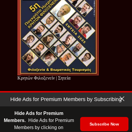
Κρητών Φιλοξενείν | Σητεία
Hide Ads for Premium Members by Subscribing
Copyright © 2026 - Cretan Business | Κρητών Επιχειρείν
Όροι Χρήσης
|
Πολιτική Απορρήτου
Hide Ads for Premium
Members.
Hide Ads for Premium
Subscribe Now
Members by clicking on