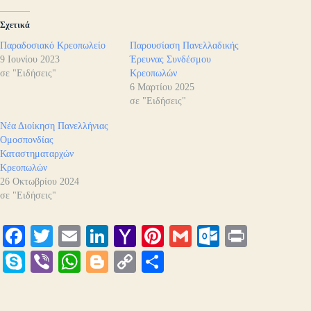
Σχετικά
Παραδοσιακό Κρεοπωλείο
Παρουσίαση Πανελλαδικής
9 Ιουνίου 2023
Έρευνας Συνδέσμου
σε "Ειδήσεις"
Κρεοπωλών
6 Μαρτίου 2025
σε "Ειδήσεις"
Νέα Διοίκηση Πανελλήνιας
Ομοσπονδίας
Καταστηματαρχών
Κρεοπωλών
26 Οκτωβρίου 2024
σε "Ειδήσεις"
Fa
T
E
Li
Y
Pi
G
O
Pr
ce
wi
m
nk
ah
nt
m
ut
in
S
Vi
W
Bl
C
Μ
bo
tte
ail
ed
oo
er
ail
lo
t
ky
be
ha
og
op
οι
ok
r
In
M
es
ok
pe
r
ts
ge
y
ρ