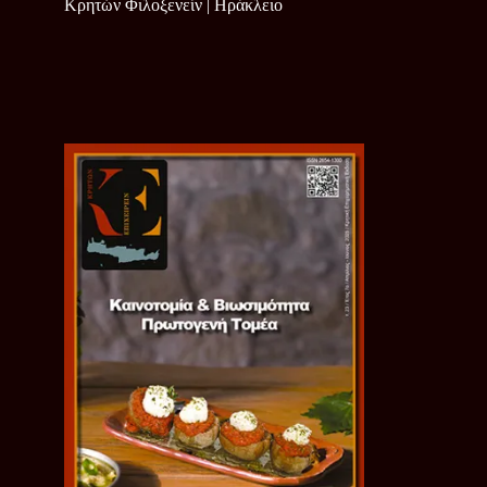
Κρητών Φιλοξενείν | Ηράκλειο