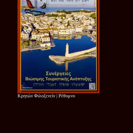
Κρητών Φιλοξενείν | Ρέθυμνο