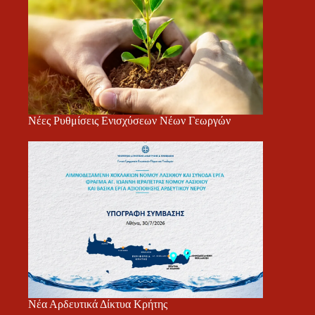
Νέες Ρυθμίσεις Ενισχύσεων Νέων Γεωργών
Νέα Αρδευτικά Δίκτυα Κρήτης