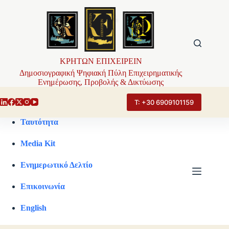
Μετάβαση
στο
περιεχόμενο
ΚΡΗΤΩΝ ΕΠΙΧΕΙΡΕΙΝ
Δημοσιογραφική Ψηφιακή Πύλη Επιχειρηματικής
Ενημέρωσης, Προβολής & Δικτύωσης
Τ: +30 6909101159
Ταυτότητα
Media Kit
Ενημερωτικό Δελτίο
Επικοινωνία
English