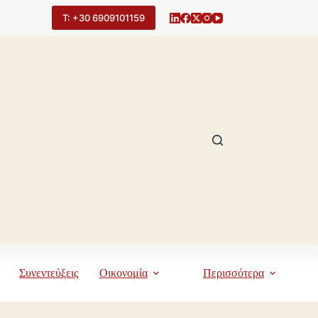
Τ: +30 6909101159
Συνεντεύξεις
Οικονομία
Περισσότερα