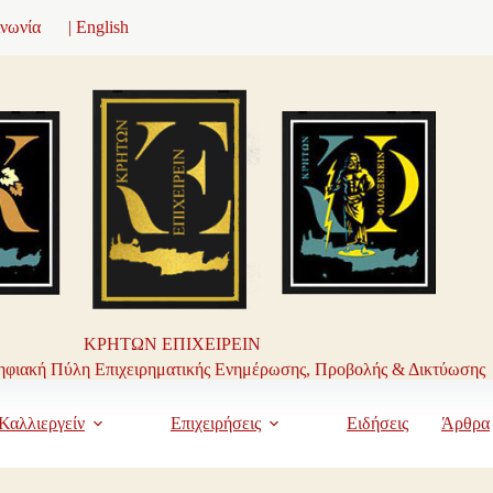
ινωνία
| English
ΚΡΗΤΩΝ ΕΠΙΧΕΙΡΕΙΝ
φιακή Πύλη Επιχειρηματικής Ενημέρωσης, Προβολής & Δικτύωσης
Καλλιεργείν
Επιχειρήσεις
Ειδήσεις
Άρθρα