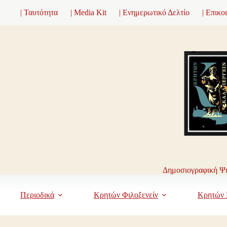
Μετάβαση
| Ταυτότητα
| Media Kit
| Ενημερωτικό Δελτίο
| Επικο
στο
περιεχόμενο
Δημοσιογραφική Ψη
Περιοδικά
Κρητών Φιλοξενείν
Κρητών 