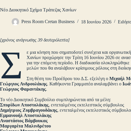
Νέο Διοικητικό Σχήμα Τράπεζας Χανίων
Press Room Cretan Business
18 Ιουνίου 2026
Ειδήσε
[χρόνος ανάγνωσης 39 δευτερόλεπτα]
Σ
ε μια κίνηση που σηματοδοτεί συνέχεια και οργανωτική
Χανίων προχώρησε την Τρίτη 16 Ιουνίου 2026 σε ανα
για την επόμενη περίοδο. Η διαδικασία ολοκληρώθηκε μ
μελών που θα αναλάβουν κρίσιμους ρόλους στη διοίκη
Στη θέση του Προέδρου του Δ.Σ. εξελέγη ο
Μιχαήλ Μ
Γεώργιος Ανδρουλάκης
. Καθήκοντα Γραμματέα αναλαμβάνει ο
Ιωά
Γεώργιος Φαραντάκης
.
Το νέο Διοικητικό Συμβούλιο συμπληρώνεται από τα μέλη:
Σπυρίδων Αποστολάκης
, εντεταλμένος εκτελεστικός σύμβουλος
Δημήτριος Ζυμβραγουδάκης
, εντεταλμένος εκτελεστικός σύμβο
Εμμανουήλ Αποστολάκης
Αναστάσιος Βάμβουκας
Μαργαρίτα Μαλινδρέτου