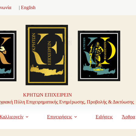
ινωνία
| English
ΚΡΗΤΩΝ ΕΠΙΧΕΙΡΕΙΝ
φιακή Πύλη Επιχειρηματικής Ενημέρωσης, Προβολής & Δικτύωσης
Καλλιεργείν
Επιχειρήσεις
Ειδήσεις
Άρθρα