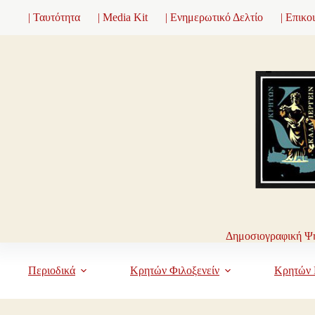
Μετάβαση
| Ταυτότητα
| Media Kit
| Ενημερωτικό Δελτίο
| Επικο
στο
περιεχόμενο
Δημοσιογραφική Ψη
Περιοδικά
Κρητών Φιλοξενείν
Κρητών 