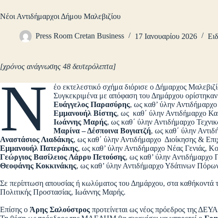
Νέοι Αντιδήμαρχοι Δήμου Μαλεβιζίου
Press Room Cretan Business
17 Ιανουαρίου 2026
Ειδ
[χρόνος ανάγνωσης 48 δευτερόλεπτα]
Ν
έο εκτελεστικό σχήμα διόρισε ο Δήμαρχος Μαλεβιζ
Συγκεκριμένα με απόφαση του Δημάρχου ορίστηκαν 
Ευάγγελος Παρασύρης
, ως καθ’ ύλην Αντιδήμαρ
Εμμανουήλ Βίστης
, ως καθ΄ ύλην Αντιδήμαρχο Κ
Ιωάννης Μαρής
, ως καθ΄ ύλην Αντιδήμαρχο Τεχν
Μαρίνα – Δέσποινα Βογιατζή
, ως καθ΄ ύλην Αντ
Αναστάσιος Λιαδάκης
, ως καθ΄ ύλην Αντιδήμαρχο Διοίκησης & Επι
Εμμανουήλ Πατεράκης
, ως καθ’ ύλην Αντιδήμαρχο Νέας Γενιάς, Κ
Γεώργιος Βασίλειος Λάρρυ Πετούσης
, ως καθ’ ύλην Αντιδήμαρχο
Θεοφάνης Κοκκινάκης
, ως καθ’ ύλην Αντιδήμαρχο Υδάτινων Πόρω
Σε περίπτωση απουσίας ή κωλύματος του Δημάρχου, στα καθήκοντά 
Πολιτικής Προστασίας, Ιωάννης Μαρής.
Επίσης ο
Άρης Σαλούστρος
προτείνεται ως νέος πρόεδρος της ΔΕΥΑ