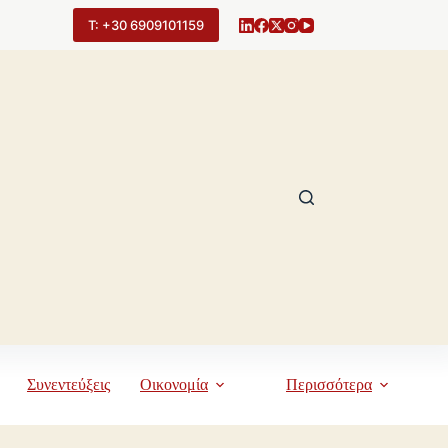
Τ: +30 6909101159
Συνεντεύξεις
Οικονομία
Περισσότερα