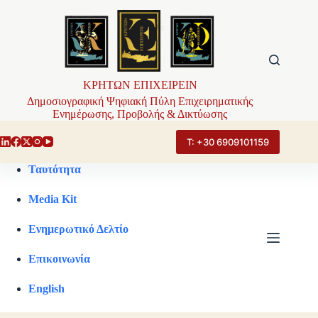
Μετάβαση
στο
περιεχόμενο
ΚΡΗΤΩΝ ΕΠΙΧΕΙΡΕΙΝ
Δημοσιογραφική Ψηφιακή Πύλη Επιχειρηματικής
Ενημέρωσης, Προβολής & Δικτύωσης
Τ: +30 6909101159
Ταυτότητα
Media Kit
Ενημερωτικό Δελτίο
Επικοινωνία
English