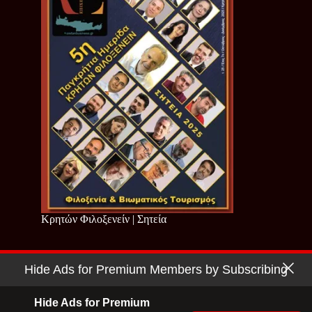
Κρητών Φιλοξενείν | Σητεία
Hide Ads for Premium Members by Subscribing
Copyright © 2026 - Cretan Business | Κρητών Επιχειρείν
Όροι Χρήσης
|
Πολιτική Απορρήτου
Hide Ads for Premium