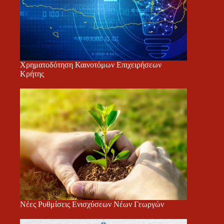
Χρηματοδότηση Καινοτόμων Επιχειρήσεων
Κρήτης
Νέες Ρυθμίσεις Ενισχύσεων Νέων Γεωργών