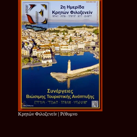
Κρητών Φιλοξενείν | Ρέθυμνο