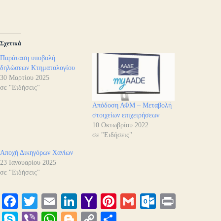
Σχετικά
Παράταση υποβολή
δηλώσεων Κτηματολογίου
30 Μαρτίου 2025
σε "Ειδήσεις"
Απόδοση ΑΦΜ – Μεταβολή
στοιχείων επιχειρήσεων
10 Οκτωβρίου 2022
σε "Ειδήσεις"
Αποχή Δικηγόρων Χανίων
23 Ιανουαρίου 2025
σε "Ειδήσεις"
Fa
T
E
Li
Y
Pi
G
O
Pr
ce
wi
m
nk
ah
nt
m
ut
in
S
Vi
W
Bl
C
Μ