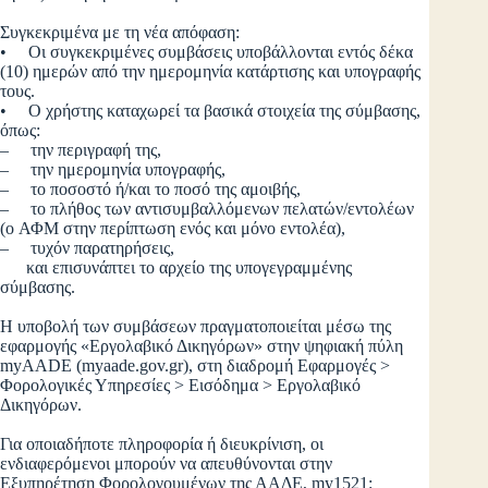
Συγκεκριμένα με τη νέα απόφαση:
• Οι συγκεκριμένες συμβάσεις υποβάλλονται εντός δέκα
(10) ημερών από την ημερομηνία κατάρτισης και υπογραφής
τους.
• Ο χρήστης καταχωρεί τα βασικά στοιχεία της σύμβασης,
όπως:
– την περιγραφή της,
– την ημερομηνία υπογραφής,
– το ποσοστό ή/και το ποσό της αμοιβής,
– το πλήθος των αντισυμβαλλόμενων πελατών/εντολέων
(o ΑΦΜ στην περίπτωση ενός και μόνο εντολέα),
– τυχόν παρατηρήσεις,
και επισυνάπτει το αρχείο της υπογεγραμμένης
σύμβασης.
Η υποβολή των συμβάσεων πραγματοποιείται μέσω της
εφαρμογής «Εργολαβικό Δικηγόρων» στην ψηφιακή πύλη
myAADE (myaade.gov.gr), στη διαδρομή Εφαρμογές >
Φορολογικές Υπηρεσίες > Εισόδημα > Εργολαβικό
Δικηγόρων.
Για οποιαδήποτε πληροφορία ή διευκρίνιση, οι
ενδιαφερόμενοι μπορούν να απευθύνονται στην
Εξυπηρέτηση Φορολογουμένων της ΑΑΔΕ, my1521: