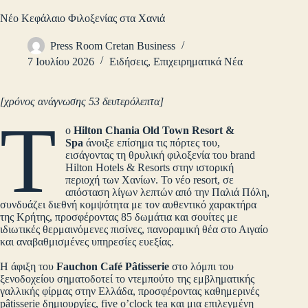
Νέο Κεφάλαιο Φιλοξενίας στα Χανιά
Press Room Cretan Business
7 Ιουλίου 2026
Ειδήσεις
,
Επιχειρηματικά Νέα
[χρόνος ανάγνωσης 53 δευτερόλεπτα]
Τ
ο
Hilton Chania Old Town Resort &
Spa
άνοιξε επίσημα τις πόρτες του,
εισάγοντας τη θρυλική φιλοξενία του brand
Hilton Hotels & Resorts στην ιστορική
περιοχή των Χανίων. Το νέο resort, σε
απόσταση λίγων λεπτών από την Παλιά Πόλη,
συνδυάζει διεθνή κομψότητα με τον αυθεντικό χαρακτήρα
της Κρήτης, προσφέροντας 85 δωμάτια και σουίτες με
ιδιωτικές θερμαινόμενες πισίνες, πανοραμική θέα στο Αιγαίο
και αναβαθμισμένες υπηρεσίες ευεξίας.
Η άφιξη του
Fauchon Café Pâtisserie
στο λόμπι του
ξενοδοχείου σηματοδοτεί το ντεμπούτο της εμβληματικής
γαλλικής φίρμας στην Ελλάδα, προσφέροντας καθημερινές
pâtisserie δημιουργίες, five o’clock tea και μια επιλεγμένη