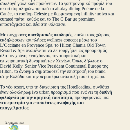
συλλογή γαλλικών προϊόντων. Το γαστρονομικό προφίλ του
resort συμπληρώνεται από το all‑day dining Poème de la
Canée, το rooftop Céleste με θερμαινόμενη infinity πισίνα και
curated πιάτα, καθώς και το The C Bar με premium
αποστάγματα και θέα στη θάλασσα.
Με σύγχρονες
συνεδριακές υποδομές
, ευέλικτους χώρους
εκδηλώσεων και πλήρες wellness concept μέσω του
L’Occitane en Provence Spa, το Hilton Chania Old Town
Resort & Spa αναμένεται να λειτουργήσει ως προορισμός
όλο τον χρόνο, ενισχύοντας την τουριστική και
επιχειρηματική δυναμική των Χανίων. Όπως δήλωσε ο
David Kelly, Senior Vice President Continental Europe της
Hilton, το άνοιγμα σηματοδοτεί την επιστροφή του brand
στην Ελλάδα και την περαιτέρω ανάπτυξή του στη χώρα.
Το νέο resort, υπό τη διαχείριση της Hotelleading, συνθέτει
έναν ολοκληρωμένο urban προορισμό που ενώνει τη
διεθνή
φιλοξενία με την κρητική ταυτότητα
, προσφέροντας μια
νέα
εμπειρία για επισκέπτες αναψυχής και
επαγγελματίες
.
Χορηγούμενο