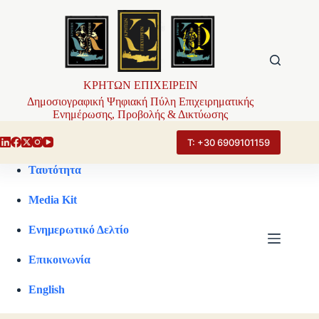
Μετάβαση
στο
περιεχόμενο
ΚΡΗΤΩΝ ΕΠΙΧΕΙΡΕΙΝ
Δημοσιογραφική Ψηφιακή Πύλη Επιχειρηματικής
Ενημέρωσης, Προβολής & Δικτύωσης
Τ: +30 6909101159
Ταυτότητα
Media Kit
Ενημερωτικό Δελτίο
Επικοινωνία
English