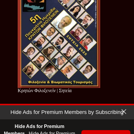
Κρητών Φιλοξενείν | Σητεία
Hide Ads for Premium Members by Subscribing
Copyright © 2026 - Cretan Business | Κρητών Επιχειρείν
Όροι Χρήσης
|
Πολιτική Απορρήτου
Hide Ads for Premium
Members.
Hide Ads for Premium