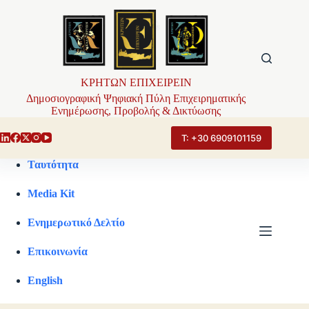
Μετάβαση
στο
περιεχόμενο
ΚΡΗΤΩΝ ΕΠΙΧΕΙΡΕΙΝ
Δημοσιογραφική Ψηφιακή Πύλη Επιχειρηματικής
Ενημέρωσης, Προβολής & Δικτύωσης
Τ: +30 6909101159
Ταυτότητα
Media Kit
Ενημερωτικό Δελτίο
Επικοινωνία
English