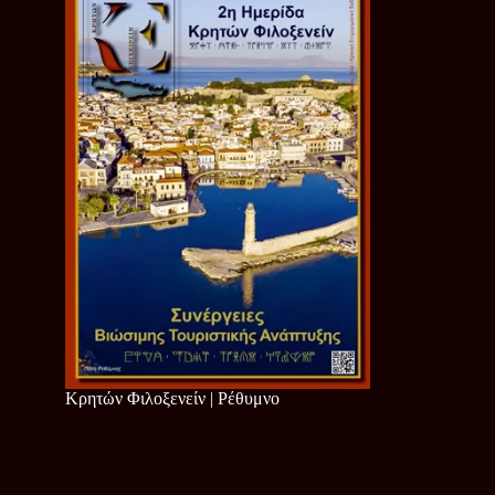
Κρητών Φιλοξενείν | Ρέθυμνο