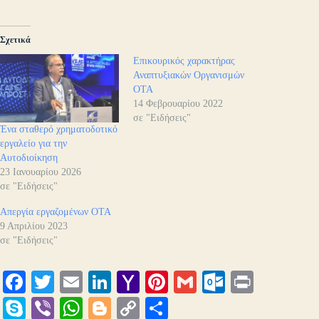
Σχετικά
Επικουρικός χαρακτήρας
Αναπτυξιακών Οργανισμών
ΟΤΑ
14 Φεβρουαρίου 2022
σε "Ειδήσεις"
Ένα σταθερό χρηματοδοτικό
εργαλείο για την
Αυτοδιοίκηση
23 Ιανουαρίου 2026
σε "Ειδήσεις"
Απεργία εργαζομένων ΟΤΑ
9 Απριλίου 2023
σε "Ειδήσεις"
Fa
T
E
Li
Y
Pi
G
O
Pr
ce
wi
m
nk
ah
nt
m
ut
in
S
Vi
W
Bl
C
Μ