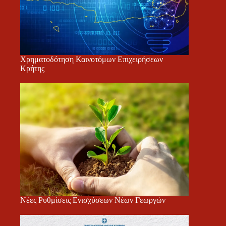
Χρηματοδότηση Καινοτόμων Επιχειρήσεων
Κρήτης
Νέες Ρυθμίσεις Ενισχύσεων Νέων Γεωργών