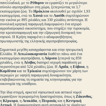
πανελλαδικά, με το
Ρέθυμνο
να εμφανίζει το μεγαλύτερο
σύνολο αιγοπροβάτων στη χώρα, ξεπερνώντας τα 3,7
εκατομμύρια ζώα. Το
Ηράκλειο
ακολουθεί με σχεδόν 1,93
εκατομμύρια, ενώ τα
Χανιά
και το
Λασίθι
συμπληρώνουν
την εικόνα με 895 χιλιάδες και 330 χιλιάδες αντίστοιχα. Η
συνολική κρητική παραγωγή διαμορφώνει ένα ισχυρό
αγροδιατροφικό οικοσύστημα, που στηρίζει την τυροκομία,
την κρεατοπαραγωγή και την εξαγωγική δυναμική του
νησιού. Η Κρήτη παραμένει ο αδιαμφισβήτητος
πρωταγωνιστής της ελληνικής αιγοπροβατοτροφίας.
Σημαντικά μεγέθη καταγράφονται και στην ηπειρωτική
Ελλάδα. Η
Αιτωλοακαρνανία
διαθέτει πάνω από ένα
εκατομμύριο αιγοπρόβατα, η
Λάρισα
ξεπερνά τις 859
χιλιάδες, ενώ η
Λέσβος
διατηρεί ισχυρή παράδοση με
περισσότερα από 524 χιλιάδες ζώα. Η
Αχαΐα
, η
Εύβοια
, η
Καρδίτσα
και τα
Τρίκαλα
συμπληρώνουν τον χάρτη των
περιοχών με υψηλή παραγωγική δυναμικότητα,
επιβεβαιώνοντας τη σημασία της κτηνοτροφίας για την
οικονομία της υπαίθρου.
Την ίδια στιγμή, αρκετοί νησιωτικοί και αστικοί νομοί
εμφανίζουν περιορισμένη δραστηριότητα, όπως η
Ζάκυνθος
,
η
Κέρκυρα
, η
Λευκάδα
, η
Πειραιάς
και η
Κεντρική
Αττική
. Η διαφοροποίηση αυτή αντανακλά τις ιδιαίτερες