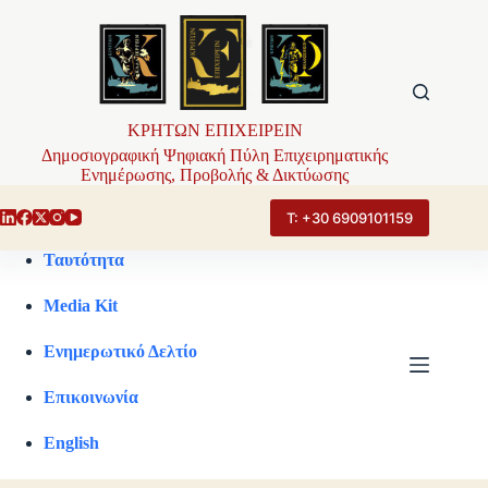
Μετάβαση
στο
περιεχόμενο
ΚΡΗΤΩΝ ΕΠΙΧΕΙΡΕΙΝ
Δημοσιογραφική Ψηφιακή Πύλη Επιχειρηματικής
Ενημέρωσης, Προβολής & Δικτύωσης
Τ: +30 6909101159
Ταυτότητα
Media Kit
Ενημερωτικό Δελτίο
Επικοινωνία
English