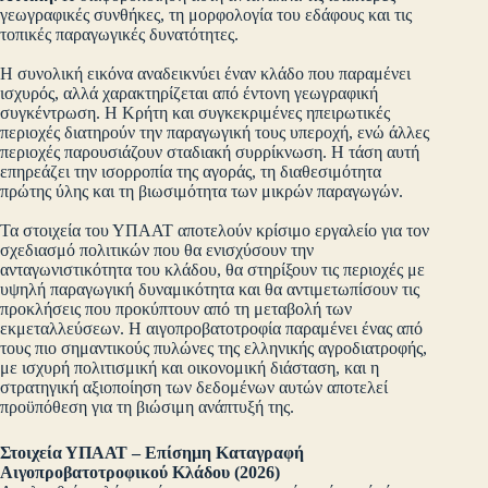
γεωγραφικές συνθήκες, τη μορφολογία του εδάφους και τις
τοπικές παραγωγικές δυνατότητες.
Η συνολική εικόνα αναδεικνύει έναν κλάδο που παραμένει
ισχυρός, αλλά χαρακτηρίζεται από έντονη γεωγραφική
συγκέντρωση. Η Κρήτη και συγκεκριμένες ηπειρωτικές
περιοχές διατηρούν την παραγωγική τους υπεροχή, ενώ άλλες
περιοχές παρουσιάζουν σταδιακή συρρίκνωση. Η τάση αυτή
επηρεάζει την ισορροπία της αγοράς, τη διαθεσιμότητα
πρώτης ύλης και τη βιωσιμότητα των μικρών παραγωγών.
Τα στοιχεία του ΥΠΑΑΤ αποτελούν κρίσιμο εργαλείο για τον
σχεδιασμό πολιτικών που θα ενισχύσουν την
ανταγωνιστικότητα του κλάδου, θα στηρίξουν τις περιοχές με
υψηλή παραγωγική δυναμικότητα και θα αντιμετωπίσουν τις
προκλήσεις που προκύπτουν από τη μεταβολή των
εκμεταλλεύσεων. Η αιγοπροβατοτροφία παραμένει ένας από
τους πιο σημαντικούς πυλώνες της ελληνικής αγροδιατροφής,
με ισχυρή πολιτισμική και οικονομική διάσταση, και η
στρατηγική αξιοποίηση των δεδομένων αυτών αποτελεί
προϋπόθεση για τη βιώσιμη ανάπτυξή της.
Στοιχεία ΥΠΑΑΤ – Επίσημη Καταγραφή
Αιγοπροβατοτροφικού Κλάδου (2026)