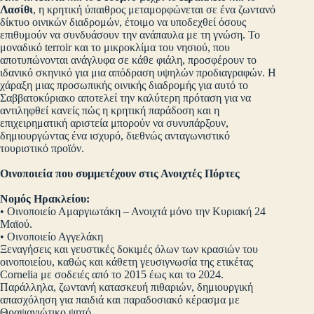
Λασίθι
, η κρητική ύπαιθρος μεταμορφώνεται σε ένα ζωντανό
δίκτυο οινικών διαδρομών, έτοιμο να υποδεχθεί όσους
επιθυμούν να συνδυάσουν την ανάπαυλα με τη γνώση. Το
μοναδικό terroir και το μικροκλίμα του νησιού, που
αποτυπώνονται ανάγλυφα σε κάθε φιάλη, προσφέρουν το
ιδανικό σκηνικό για μια απόδραση υψηλών προδιαγραφών. Η
χάραξη μιας προσωπικής οινικής διαδρομής για αυτό το
Σαββατοκύριακο αποτελεί την καλύτερη πρόταση για να
αντιληφθεί κανείς πώς η κρητική παράδοση και η
επιχειρηματική αριστεία μπορούν να συνυπάρξουν,
δημιουργώντας ένα ισχυρό, διεθνώς ανταγωνιστικό
τουριστικό προϊόν.
Οινοποιεία που συμμετέχουν στις Ανοιχτές Πόρτες
Νομός Ηρακλείου:
• Οινοποιείο Αμαργιωτάκη – Ανοιχτά μόνο την Κυριακή 24
Μαϊού.
• Οινοποιείο Αγγελάκη
Ξεναγήσεις και γευστικές δοκιμές όλων των κρασιών του
οινοποιείου, καθώς και κάθετη γευσιγνωσία της ετικέτας
Cornelia με σοδειές από το 2015 έως και το 2024.
Παράλληλα, ζωντανή κατασκευή πιθαριών, δημιουργική
απασχόληση για παιδιά και παραδοσιακό κέρασμα με
Θραψανιώτικο ψητό.