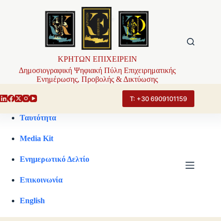
Μετάβαση
στο
περιεχόμενο
ΚΡΗΤΩΝ ΕΠΙΧΕΙΡΕΙΝ
Δημοσιογραφική Ψηφιακή Πύλη Επιχειρηματικής
Ενημέρωσης, Προβολής & Δικτύωσης
Τ: +30 6909101159
Ταυτότητα
Media Kit
Ενημερωτικό Δελτίο
Επικοινωνία
English