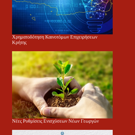
Χρηματοδότηση Καινοτόμων Επιχειρήσεων
Κρήτης
Νέες Ρυθμίσεις Ενισχύσεων Νέων Γεωργών