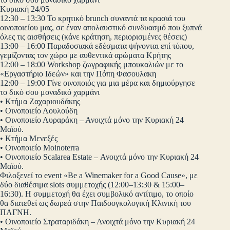
Κυριακή 24/05
12:30 – 13:30 Το κρητικό brunch συναντά τα κρασιά του
οινοποιείου μας, σε έναν απολαυστικό συνδυασμό που ξυπνά
όλες τις αισθήσεις (κάνε κράτηση, περιορισμένες θέσεις)
13:00 – 16:00 Παραδοσιακά εδέσματα ψήνονται επί τόπου,
γεμίζοντας τον χώρο με αυθεντικά αρώματα Κρήτης
12:00 – 18:00 Workshop ζωγραφικής μπουκαλιών με το
«Εργαστήριο Ιδεών» και την Πόπη Φασουλακη
12:00 – 19:00 Γίνε οινοποιός για μια μέρα και δημιούργησε
το δικό σου μοναδικό χαρμάνι
• Κτήμα Ζαχαριουδάκης
• Οινοποιείο Λουλούδη
• Οινοποιείο Λυραράκη – Ανοιχτά μόνο την Κυριακή 24
Μαϊού.
• Κτήμα Μενεξές
• Οινοποιείο Moinoterra
• Οινοποιείο Scalarea Estate – Ανοιχτά μόνο την Κυριακή 24
Μαϊού.
Φιλοξενεί το event «Be a Winemaker for a Good Cause», με
δύο διαθέσιμα slots συμμετοχής (12:00–13:30 & 15:00–
16:30). Η συμμετοχή θα έχει συμβολικό αντίτιμο, το οποίο
θα διατεθεί ως δωρεά στην Παιδοογκολογική Κλινική του
ΠΑΓΝΗ.
• Οινοποιείο Στραταριδάκη – Ανοιχτά μόνο την Κυριακή 24