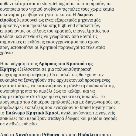
αυθεντικότητα και το story-telling πίσω από το προϊόν, τα
οινοποιεία του νησιού ανοίγουν τις πύλες τους χωρίς καμία
οικονομική επιβάρυνση για το κοινό. Η
δωρεάν
είσοδος
λειτουργεί ως ένας εξαιρετικός μηχανισμός
μάρκετινγκ και προσέλκυσης high-end επισκεπτών,
επιτρέποντας σε φίλους του κρασιού, επαγγελματίες του
κλάδου και επενδυτές να γνωρίσουν από κοντά τις
σημαντικές επενδύσεις εκσυγχρονισμού που έχουν
πραγματοποιήσει οι Κρητικοί παραγωγοί τα τελευταία
χρόνια.
Η περιήγηση στους
Δρόμους του Κρασιού της
Κρήτης
εξελίσσεται σε μια πολυαισθητηριακή
επιχειρηματική αφήγηση. Οι επισκέπτες θα έχουν την
ευκαιρία να ξεναγηθούν στις αρχιτεκτονικά προσεγμένες
εγκαταστάσεις, να κατανοήσουν τη σύνθετη διαδικασία της
οινοποίησης από το αμπέλι έως το κελάρι, και να
συμμετάσχουν σε στοχευμένες γευστικές δοκιμές. Το
πρόγραμμα του διημέρου εμπλουτίζεται με διαγωνισμούς και
παράλληλες εκπλήξεις που ενισχύουν το brand loyalty προς
το
Επώνυμο Κρητικό Κρασί
, αναδεικνύοντας τις γηγενείς
ποικιλίες που κερδίζουν σταθερά έδαφος και μερίδια αγοράς
σε διεθνές επίπεδο.
Από τα
Χανιά
και το
Ρέθυμνο
μέχρι το
Ηράκλειο
και το