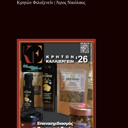
Κρητών Φιλοξενείν | Άγιος Νικόλαος