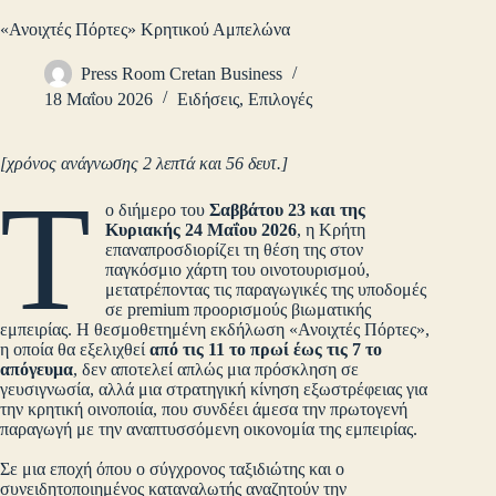
«Ανοιχτές Πόρτες» Κρητικού Αμπελώνα
Press Room Cretan Business
18 Μαΐου 2026
Ειδήσεις
,
Επιλογές
[χρόνος ανάγνωσης 2 λεπτά και 56 δευτ.]
Τ
ο διήμερο του
Σαββάτου 23 και της
Κυριακής 24 Μαΐου 2026
, η Κρήτη
επαναπροσδιορίζει τη θέση της στον
παγκόσμιο χάρτη του οινοτουρισμού,
μετατρέποντας τις παραγωγικές της υποδομές
σε premium προορισμούς βιωματικής
εμπειρίας. Η θεσμοθετημένη εκδήλωση «Ανοιχτές Πόρτες»,
η οποία θα εξελιχθεί
από τις 11 το πρωί έως τις 7 το
απόγευμα
, δεν αποτελεί απλώς μια πρόσκληση σε
γευσιγνωσία, αλλά μια στρατηγική κίνηση εξωστρέφειας για
την κρητική οινοποιία, που συνδέει άμεσα την πρωτογενή
παραγωγή με την αναπτυσσόμενη οικονομία της εμπειρίας.
Σε μια εποχή όπου ο σύγχρονος ταξιδιώτης και ο
συνειδητοποιημένος καταναλωτής αναζητούν την