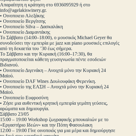
Απαραίτητη η κράτηση στο 6936095929 ή στο
info@agelakiswinery.gr
.
• Οινοποιειο Αλεξάκης
• Οινοποιείο Βεργίτσης
• Οινοποιείο Silva – Δασκαλάκη
• Οινοποιείο Διαμαντάκης
Το Σάββατο (14:00–18:00), ο μουσικός Michael Geyer θα
συνοδεύσει την εμπειρία με jazz και piano μουσικές επιλογές
από τη δεκαετία του ’30 έως σήμερα.
Το Σάββατο και την Κυριακή (16:00–17:30), θα
πραγματοποιείται κάθετη γευσιγνωσία πέντε εσοδειών
Βιδιανού.
• Οινοποιείο Διγενάκη – Ανοιχτά μόνο την Κυριακή 24
Μαϊού.
• Οινοποιείο DAF Wines Δουλουφάκη Φερενίκη.
• Οινοποιείο της ΕΑΣΗ – Ανοιχτά μόνο την Κυριακή 24
Μαϊού.
• Οινοποιείο Ευφροσύνη
• Ζήσε μια αυθεντική κρητική εμπειρία γεμάτη γεύσεις,
αρώματα και δημιουργία.
Σάββατο 23/05
15:00 – 19:00 Workshop ζωγραφικής μπουκαλιών με το
«Εργαστήριο Ιδεών» και την Πόπη Φασουλακη
12:00 – 19:00 Γίνε οινοποιός για μια μέρα και δημιούργησε
το δικό σου μοναδικό χαρμάνι