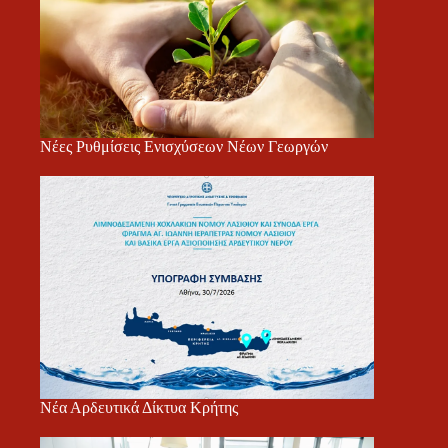
Νέες Ρυθμίσεις Ενισχύσεων Νέων Γεωργών
Νέα Αρδευτικά Δίκτυα Κρήτης