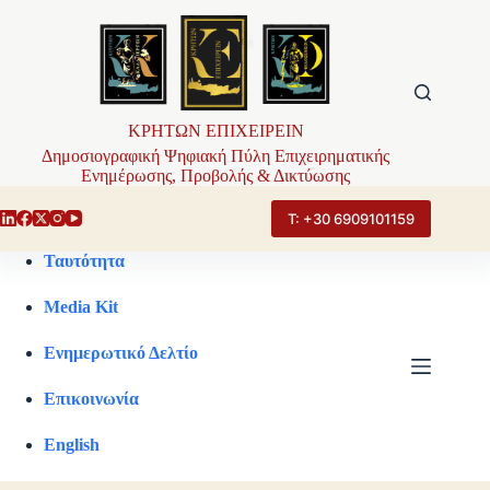
Μετάβαση
στο
περιεχόμενο
ΚΡΗΤΩΝ ΕΠΙΧΕΙΡΕΙΝ
Δημοσιογραφική Ψηφιακή Πύλη Επιχειρηματικής
Ενημέρωσης, Προβολής & Δικτύωσης
Τ: +30 6909101159
Ταυτότητα
Media Kit
Ενημερωτικό Δελτίο
Επικοινωνία
English