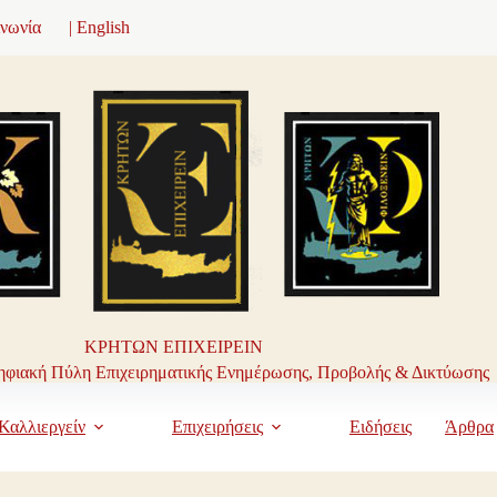
ινωνία
| English
ΚΡΗΤΩΝ ΕΠΙΧΕΙΡΕΙΝ
φιακή Πύλη Επιχειρηματικής Ενημέρωσης, Προβολής & Δικτύωσης
Καλλιεργείν
Επιχειρήσεις
Ειδήσεις
Άρθρα