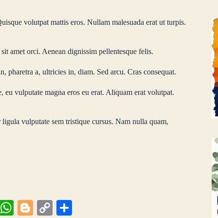
uisque volutpat mattis eros. Nullam malesuada erat ut turpis.
 sit amet orci. Aenean dignissim pellentesque felis.
, pharetra a, ultricies in, diam. Sed arcu. Cras consequat.
, eu vulputate magna eros eu erat. Aliquam erat volutpat.
r ligula vulputate sem tristique cursus. Nam nulla quam,
Vi
W
Bl
C
Μ