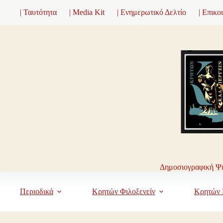
Μετάβαση
| Ταυτότητα
| Media Kit
| Ενημερωτικό Δελτίο
| Επικο
στο
περιεχόμενο
Δημοσιογραφική Ψη
Περιοδικά
Κρητών Φιλοξενείν
Κρητών 