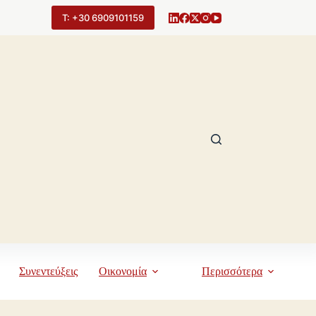
Τ: +30 6909101159
Συνεντεύξεις
Οικονομία
Περισσότερα