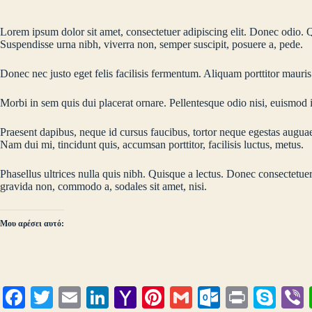
Lorem ipsum dolor sit amet, consectetuer adipiscing elit. Donec odio. Q
Suspendisse urna nibh, viverra non, semper suscipit, posuere a, pede.
Donec nec justo eget felis facilisis fermentum. Aliquam porttitor mauris
Morbi in sem quis dui placerat ornare. Pellentesque odio nisi, euismod in
Praesent dapibus, neque id cursus faucibus, tortor neque egestas auguae
Nam dui mi, tincidunt quis, accumsan porttitor, facilisis luctus, metus.
Phasellus ultrices nulla quis nibh. Quisque a lectus. Donec consectetue
gravida non, commodo a, sodales sit amet, nisi.
Μου αρέσει αυτό:
Fa
T
E
Li
Y
Pi
G
O
Pr
S