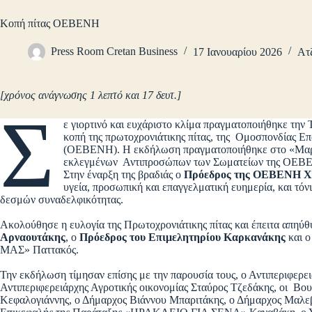
Κοπή πίτας ΟΕΒΕΝΗ
Press Room Cretan Business
17 Ιανουαρίου 2026
Ατ
[χρόνος ανάγνωσης 1 λεπτό και 17 δευτ.]
Σ
ε γιορτινό και ευχάριστο κλίμα πραγματοποιήθηκε την
κοπή της πρωτοχρονιάτικης πίτας, της Ομοσπονδίας 
(ΟΕΒΕΝΗ). Η εκδήλωση πραγματοποιήθηκε στο «Μαρίν
εκλεγμένων Αντιπροσώπων των Σωματείων της ΟΕΒΕ
Στην έναρξη της βραδιάς ο
Πρόεδρος της ΟΕΒΕΝΗ Χ
υγεία, προσωπική και επαγγελματική ευημερία, και τό
δεσμών συναδελφικότητας.
Ακολούθησε η ευλογία της Πρωτοχρονιάτικης πίτας και έπειτα απηύθ
Αρναουτάκης
, ο
Πρόεδρος του Επιμελητηρίου Καρκανάκης
και 
ΜΑΣ» Παττακός.
Την εκδήλωση τίμησαν επίσης με την παρουσία τους, ο Αντιπεριφερε
Αντιπεριφερειάρχης Αγροτικής οικονομίας Σταύρος Τζεδάκης, οι Β
Κεφαλογιάννης, ο Δήμαρχος Βιάννου Μπαριτάκης, ο Δήμαρχος Μαλεβ