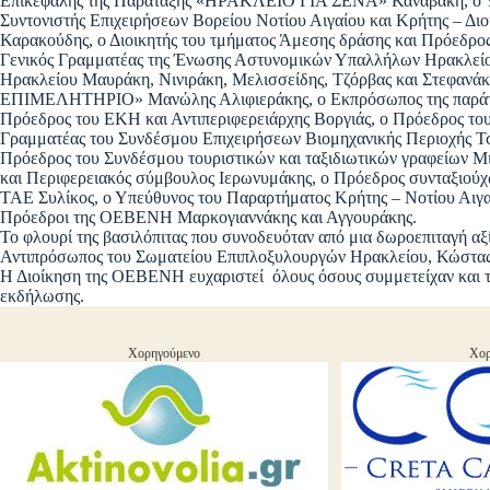
Επικεφαλής της Παράταξης «ΗΡΑΚΛΕΙΟ ΓΙΑ ΣΕΝΑ» Καναβάκη, ο Υ
Συντονιστής Επιχειρήσεων Βορείου Νοτίου Αιγαίου και Κρήτης – Διο
Καρακούδης, ο Διοικητής του τμήματος Άμεσης δράσης και Πρόεδρο
Γενικός Γραμματέας της Ένωσης Αστυνομικών Υπαλλήλων Ηρακλείου
Ηρακλείου Μαυράκη, Νινιράκη, Μελισσείδης, Τζόρβας και Στεφαν
ΕΠΙΜΕΛΗΤΗΡΙΟ» Μανώλης Αλιφιεράκης, ο Εκπρόσωπος της πα
Πρόεδρος του ΕΚΗ και Αντιπεριφερειάρχης Βοργιάς, ο Πρόεδρος το
Γραμματέας του Συνδέσμου Επιχειρήσεων Βιομηχανικής Περιοχής Τ
Πρόεδρος του Συνδέσμου τουριστικών και ταξιδιωτικών γραφείων 
και Περιφερειακός σύμβουλος Ιερωνυμάκης, ο Πρόεδρος συνταξιο
ΤΑΕ Συλίκος, ο Υπεύθυνος του Παραρτήματος Κρήτης – Νοτίου Αι
Πρόεδροι της ΟΕΒΕΝΗ Μαρκογιαννάκης και Αγγουράκης.
Το φλουρί της βασιλόπιτας που συνοδευόταν από μια δωροεπιταγή αξ
Αντιπρόσωπος του Σωματείου Επιπλοξυλουργών Ηρακλείου, Κώστα
Η Διοίκηση της ΟΕΒΕΝΗ ευχαριστεί όλους όσους συμμετείχαν και τ
εκδήλωσης.
Χορηγούμενο
Χορ