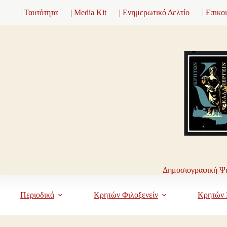
Μετάβαση
| Ταυτότητα
| Media Kit
| Ενημερωτικό Δελτίο
| Επικο
στο
περιεχόμενο
Δημοσιογραφική Ψη
Περιοδικά
Κρητών Φιλοξενείν
Κρητών 