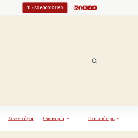
Τ: +30 6909101159
Συνεντεύξεις
Οικονομία
Περισσότερα