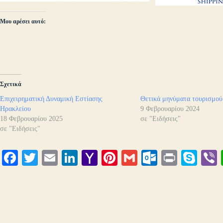
Μου αρέσει αυτό:
Σχετικά
Επιχειρηματική Δυναμική Εστίασης
Θετικά μηνύματα τουρισμού
Ηρακλείου
9 Φεβρουαρίου 2024
18 Φεβρουαρίου 2025
σε "Ειδήσεις"
σε "Ειδήσεις"
Fa
T
E
Li
Y
Pi
G
O
Pr
S
ce
wi
m
nk
ah
nt
m
ut
in
ky
bo
tte
ail
ed
oo
er
ail
lo
t
pe
r
ok
r
In
M
es
ok
ail
t
.c