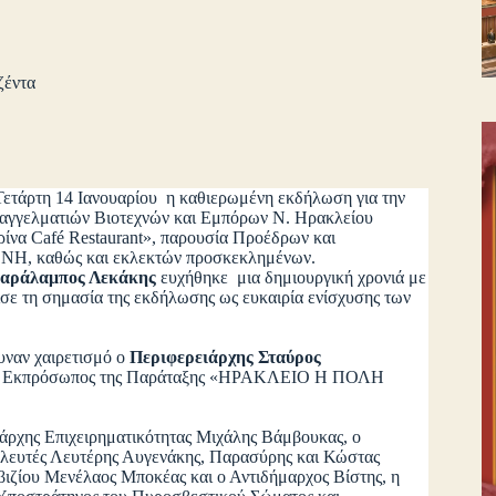
ζέντα
 Τετάρτη 14 Ιανουαρίου η καθιερωμένη εκδήλωση για την
Επαγγελματιών Βιοτεχνών και Εμπόρων Ν. Ηρακλείου
α Café Restaurant», παρουσία Προέδρων και
ΝΗ, καθώς και εκλεκτών προσκεκλημένων.
αράλαμπος Λεκάκης
ευχήθηκε μια δημιουργική χρονιά με
νισε τη σημασία της εκδήλωσης ως ευκαιρία ενίσχυσης των
υναν χαιρετισμό ο
Περιφερειάρχης Σταύρος
ο Εκπρόσωπος της Παράταξης «ΗΡΑΚΛΕΙΟ Η ΠΟΛΗ
ιάρχης Επιχειρηματικότητας Μιχάλης Βάμβουκας, ο
ουλευτές Λευτέρης Αυγενάκης, Παρασύρης και Κώστας
ιζίου Μενέλαος Μποκέας και ο Αντιδήμαρχος Βίστης, η