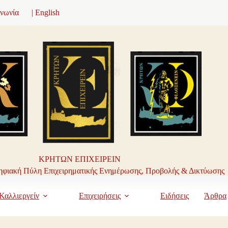
ινωνία
| English
ΚΡΗΤΩΝ ΕΠΙΧΕΙΡΕΙΝ
φιακή Πύλη Επιχειρηματικής Ενημέρωσης, Προβολής & Δικτύωσης
Καλλιεργείν
Επιχειρήσεις
Ειδήσεις
Άρθρα