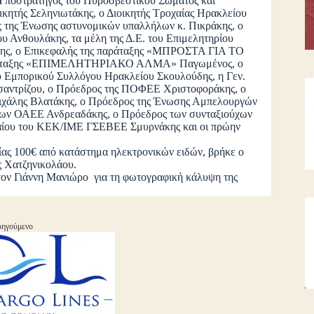
ποστράτηγος του Πυροσβεστικού Σώματος και
ικητής Σεληνιωτάκης, ο Διοικητής Τροχαίας Ηρακλείου
ς της Ένωσης αστυνομικών υπαλλήλων κ. Πικράκης, ο
 Ανθουλάκης, τα μέλη της Δ.Ε. του Επιμελητηρίου
άκης, ο Επικεφαλής της παράταξης «ΜΠΡΟΣΤΑ ΓΙΑ ΤΟ
ράταξης «ΕΠΙΜΕΛΗΤΗΡΙΑΚΟ ΑΛΜΑ» Παγωμένος, ο
υ Εμπορικού Συλλόγου Ηρακλείου Σκουλούδης, η Γεν.
σαντρίζου, ο Πρόεδρος της ΠΟΦΕΕ Χριστοφοράκης, ο
Μιχάλης Βλατάκης, ο Πρόεδρος της Ένωσης Αμπελουργών
ύχων ΟΑΕΕ Ανδρεαδάκης, ο Πρόεδρος των συνταξιούχων
γαίου του ΚΕΚ/ΙΜΕ ΓΣΕΒΕΕ Σμυρνάκης και οι πρώην
ίας 100€ από κατάστημα ηλεκτρονικών ειδών, βρήκε ο
ς Χατζηνικολάου.
ον Γιάννη Μανιώρο για τη φωτογραφική κάλυψη της
ηγούμενο