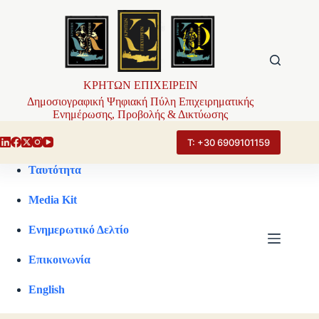
Μετάβαση
στο
περιεχόμενο
ΚΡΗΤΩΝ ΕΠΙΧΕΙΡΕΙΝ
Δημοσιογραφική Ψηφιακή Πύλη Επιχειρηματικής
Ενημέρωσης, Προβολής & Δικτύωσης
Τ: +30 6909101159
Ταυτότητα
Media Kit
Ενημερωτικό Δελτίο
Επικοινωνία
English