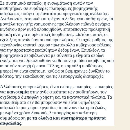
Σε συστημικό επίπεδο, η ενσωμάτωση αυτών των
αισθητήρων σε ευρύτερες πλατφόρμες βιομηχανικής
ασφάλειας εισάγει τη δυνατότητα προγνωστικής ανάλυσης.
Αναλύοντας ιστορικά και τρέχοντα δεδομένα αισθητήρων, τα
μοντέλα τεχνητής νοημοσύνης προβλέπουν πιθανά σενάρια
κινδύνου πριν αυτά υλοποιηθούν, επιτρέποντας προληπτική
δράση αντί για διορθωτικές διορθώσεις. Ωστόσο, αυτές οι
εξελίξεις συνοδεύονται από προκλήσεις. Ο ταχύς ρυθμός της
τεχνολογίας απαιτεί ισχυρά πρωτόκολλα κυβερνοασφάλειας
για την προστασία ευαίσθητων δεδομένων. Επιπλέον, τα
βιομηχανικά περιβάλλοντα με σύνθετα μείγματα αερίων
ενδέχεται να εξακολουθούν να θέτουν εμπόδια ακρίβειας που
απαιτούν συνεχή έρευνα. Τέλος, η καμπύλη υιοθέτησης
μπορεί να είναι απότομη, καθώς οι βιομηχανίες ζυγίζουν το
κόστος, την εκπαίδευση και τις λειτουργικές διαταραχές.
Αλλά αυτές οι προκλήσεις είναι επίσης ευκαιρίες—ευκαιρίες
για
καινοτομία
στην ανθεκτικότητα των αισθητήρων, τον
σχεδιασμό διεπαφών χρήστη και τα κανονιστικά πλαίσια. Τα
διακυβεύματα δεν θα μπορούσαν να είναι υψηλότερα:
ασφαλέστεροι χώροι εργασίας σημαίνουν σωτηρία ζωών,
μειωμένο χρόνο διακοπής λειτουργίας και καλύτερη
συμμόρφωση
με τα ολοένα και αυστηρότερα πρότυπα
ασφαλείας
.