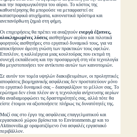
και την παραγωγικότητα του αύριο. Το κόστος της
καθυστέρησης θα μπορούσε να μεταφραστεί σε
καταστροφικά ατυχήματα, κανονιστικά πρόστιμα και
ανεπανόρθωτη ζημιά στη φήμη.
Οι επιχειρήσεις θα πρέπει να αναζητούν
ενεργά έξυπνες,
ολοκληρωμένες λύσεις
αισθητήρων αερίου και πιλοτικά
φορητούς αισθητήρες στο εργατικό δυναμικό τους, για να
αποκτήσουν άμεση γνώση των πρακτικών τους οφελών.
Επιπλέον, η καλλιέργεια μιας κουλτούρας που εκτιμά τη
συνεχή εκπαίδευση και την προσαρμογή στη νέα τεχνολογία
θα μεγιστοποιήσει τον αντίκτυπο αυτών των καινοτομιών.
Σε αυτόν τον τομέα υψηλών διακυβευμάτων, οι προληπτικές
αποφάσεις βιομηχανικής ασφάλειας δεν προστατεύουν μόνο
το εργατικό δυναμικό σας – διασφαλίζουν το μέλλον σας. Το
ερώτημα δεν είναι πλέον αν η τεχνολογία ανίχνευσης αερίων
θα αναδιαμορφώσει τις δραστηριότητές σας, αλλά πότε θα
είστε έτοιμοι να αξιοποιήσετε πλήρως τις δυνατότητές της.
Μαζί σας στο έργο της ασφάλειας επαγγελματικού και
εργασιακού χώρου βρίσκεται το Environments.gr και το
Aktinovolia.gr οραματιζόμενο ένα ασφαλές εργασιακό
περιβάλλον.