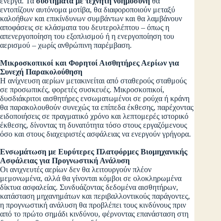
ενεργά. Τα
συστήματα με τεχνητή νοημοσύνη
θα
εντοπίζουν αυτόνομα μοτίβα, θα διαφοροποιούν μεταξύ
καλοήθων και επικίνδυνων συμβάντων και θα λαμβάνουν
αποφάσεις σε κλάσματα του δευτερολέπτου – όπως η
απενεργοποίηση του εξοπλισμού ή η ενεργοποίηση του
αερισμού – χωρίς ανθρώπινη παρέμβαση.
Μικροσκοπικοί και Φορητοί Αισθητήρες Αερίων για
Συνεχή Παρακολούθηση
Η ανίχνευση αερίων μετακινείται από σταθερούς σταθμούς
σε προσωπικές, φορετές συσκευές. Μικροσκοπικοί,
δυσδιάκριτοι αισθητήρες ενσωματωμένοι σε ρούχα ή κράνη
θα παρακολουθούν συνεχώς τα επίπεδα έκθεσης, παρέχοντας
ειδοποιήσεις σε πραγματικό χρόνο και λεπτομερές ιστορικό
έκθεσης, δίνοντας τη δυνατότητα τόσο στους εργαζόμενους
όσο και στους διαχειριστές ασφάλειας να ενεργούν γρήγορα.
Ενσωμάτωση με Ευρύτερες Πλατφόρμες Βιομηχανικής
Ασφάλειας για Προγνωστική Ανάλυση
Οι ανιχνευτές αερίων δεν θα λειτουργούν πλέον
μεμονωμένα, αλλά θα γίνονται κόμβοι σε ολοκληρωμένα
δίκτυα ασφαλείας. Συνδυάζοντας δεδομένα αισθητήρων,
κατάσταση μηχανημάτων και περιβαλλοντικούς παράγοντες,
η προγνωστική ανάλυση θα προβλέπει τους κινδύνους πριν
από το πρώτο σημάδι κινδύνου, φέρνοντας επανάσταση στη