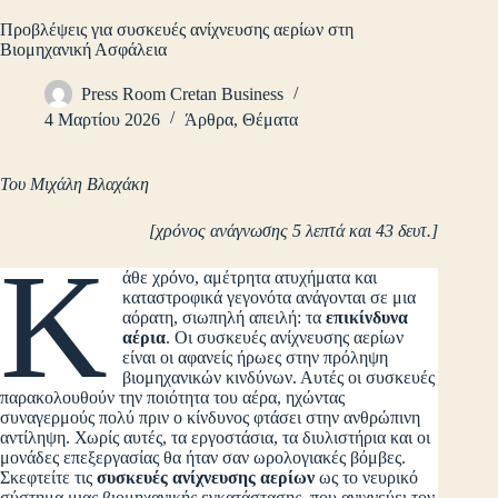
Προβλέψεις για συσκευές ανίχνευσης αερίων στη
Βιομηχανική Ασφάλεια
Press Room Cretan Business
4 Μαρτίου 2026
Άρθρα
,
Θέματα
Του Μιχάλη Βλαχάκη
[χρόνος ανάγνωσης 5 λεπτά και 43 δευτ.]
Κ
άθε χρόνο, αμέτρητα ατυχήματα και
καταστροφικά γεγονότα ανάγονται σε μια
αόρατη, σιωπηλή απειλή: τα
επικίνδυνα
αέρια
. Οι συσκευές ανίχνευσης αερίων
είναι οι αφανείς ήρωες στην πρόληψη
βιομηχανικών κινδύνων. Αυτές οι συσκευές
παρακολουθούν την ποιότητα του αέρα, ηχώντας
συναγερμούς πολύ πριν ο κίνδυνος φτάσει στην ανθρώπινη
αντίληψη. Χωρίς αυτές, τα εργοστάσια, τα διυλιστήρια και οι
μονάδες επεξεργασίας θα ήταν σαν ωρολογιακές βόμβες.
Σκεφτείτε τις
συσκευές ανίχνευσης αερίων
ως το νευρικό
σύστημα μιας βιομηχανικής εγκατάστασης, που ανιχνεύει τον