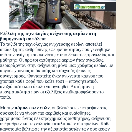
Εξέλιξη της τεχνολογίας ανίχνευσης αερίων στη
βιομηχανική ασφάλεια
Το ταξίδι της τεχνολογίας ανίχνευσης αερίων αποτελεί
απόδειξη της ανθρώπινης εφευρετικότητας, που γεννήθηκε
από την ανάγκη και ακονίστηκε από δεκαετίες τραγωδίας και
μάθησης. Οι πρώτοι αισθητήρες αερίων ήταν ογκώδεις,
περιορίζονταν στην ανίχνευση μόνο μιας χούφτας αερίων με
αργούς χρόνους απόκρισης και συχνούς ψευδείς
συναγερμούς. Φανταστείτε έναν ανιχνευτή καπνού που
χτυπάει κάθε φορά που καίτε τοστ – απογοητευτικό,
αναξιόπιστο και εύκολο να αγνοηθεί. Αυτή ήταν η
πραγματικότητα πριν οι εξελίξεις αναδιαμορφώσουν το
τοπίο.
Με την
πάροδο των ετών
, οι βελτιώσεις επέτρεψαν στις
συσκευές να γίνουν πιο ακριβείς και ευαίσθητες,
χρησιμοποιώντας ηλεκτροχημικούς αισθητήρες, ανίχνευση
υπέρυθρων και τεχνολογία καταλυτικών σφαιριδίων. Κάθε
καινοτομία βελτίωσε την αξιοπιστία αυτών των συσκευών