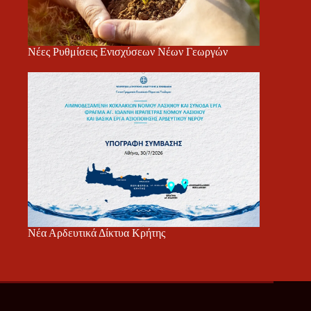
Νέες Ρυθμίσεις Ενισχύσεων Νέων Γεωργών
Νέα Αρδευτικά Δίκτυα Κρήτης