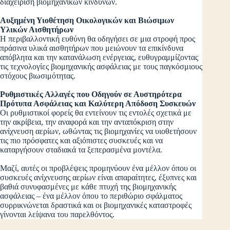
διαχείριση βιομηχανικών κινδύνων.
Αυξημένη Υιοθέτηση Οικολογικών και Βιώσιμων
Υλικών Αισθητήρων
Η περιβαλλοντική ευθύνη θα οδηγήσει σε μια στροφή προς
πράσινα υλικά αισθητήρων που μειώνουν τα επικίνδυνα
απόβλητα και την κατανάλωση ενέργειας, ευθυγραμμίζοντας
τις τεχνολογίες βιομηχανικής ασφάλειας με τους παγκόσμιους
στόχους βιωσιμότητας.
Ρυθμιστικές Αλλαγές που Οδηγούν σε Αυστηρότερα
Πρότυπα Ασφάλειας και Καλύτερη Απόδοση Συσκευών
Οι ρυθμιστικοί φορείς θα εντείνουν τις εντολές σχετικά με
την ακρίβεια, την αναφορά και την ανταπόκριση στην
ανίχνευση αερίων, ωθώντας τις βιομηχανίες να υιοθετήσουν
τις πιο πρόσφατες και αξιόπιστες συσκευές και να
καταργήσουν σταδιακά τα ξεπερασμένα μοντέλα.
Μαζί, αυτές οι προβλέψεις προμηνύουν ένα μέλλον όπου οι
συσκευές ανίχνευσης αερίων είναι απαραίτητες, έξυπνες και
βαθιά συνυφασμένες με κάθε πτυχή της βιομηχανικής
ασφάλειας – ένα μέλλον όπου το περιθώριο σφάλματος
συρρικνώνεται δραστικά και οι βιομηχανικές καταστροφές
γίνονται λείψανα του παρελθόντος.