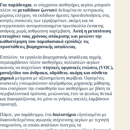
Για παράδειγμα
, οι σύγχρονοι αισθητήρες αερίου μπορούν
πλέον να
μεταδίδουν ζωνταν
ά δεδομένα σε κεντρικούς
χώρους ελέγχου, να εκδίδουν άμεσες προειδοποιήσεις στις
κινητές συσκευές των εργαζομένων, ακόμη και να
ενεργοποιούν αυτοματοποιημένα πρωτόκολλα έκτακτης
ανάγκης χωρίς ανθρώπινη παρέμβαση.
Αυτή η μετατόπιση
επιταχύνει τους χρόνους απόκρισης και μειώνει την
καθυστέρηση που παραδοσιακά εμπόδιζε τις
προσπάθειες βιομηχανικής ασφάλειας
.
Επιπλέον, τα εργαλεία βιομηχανικής ασφάλειας αιχμής
περιλαμβάνουν πλέον αισθητήρες πολλαπλών αερίων
ικανούς να ανιχνεύουν
πτητικές οργανικές ενώσεις (VOC),
μονοξείδιο του άνθρακα, υδρόθειο, ακόμη και σύνθετα
χημικά
μείγματα με αξιοσημείωτη ακρίβεια. Ορισμένες
συσκευές ενσωματώνουν αλγόριθμους μηχανικής μάθησης
που ενισχύουν την ευαισθησία των αισθητήρων με βάση τα
περιβαλλοντικά πρότυπα, μειώνοντας έτσι τα ψευδώς θετικά
και διασφαλίζοντας ότι μόνο οι γνήσιες απειλές λαμβάνουν
προσοχή.
Πάρτε, για παράδειγμα, ένα
διυλιστήριο
εξοπλισμένο με
διασυνδεδεμένους αγωγούς ανίχνευσης αερίων με τεχνητή
νοημοσύνη, οι οποίοι αναλύουν συνεχώς τα