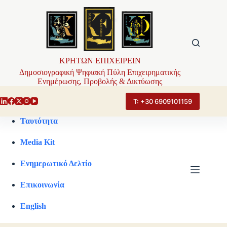
Μετάβαση
στο
περιεχόμενο
ΚΡΗΤΩΝ ΕΠΙΧΕΙΡΕΙΝ
Δημοσιογραφική Ψηφιακή Πύλη Επιχειρηματικής
Ενημέρωσης, Προβολής & Δικτύωσης
Τ: +30 6909101159
Ταυτότητα
Media Kit
Ενημερωτικό Δελτίο
Επικοινωνία
English