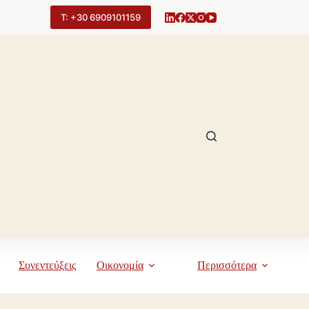
Τ: +30 6909101159
Συνεντεύξεις
Οικονομία
Περισσότερα