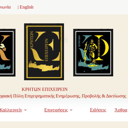
ινωνία
| English
ΚΡΗΤΩΝ ΕΠΙΧΕΙΡΕΙΝ
φιακή Πύλη Επιχειρηματικής Ενημέρωσης, Προβολής & Δικτύωσης
Καλλιεργείν
Επιχειρήσεις
Ειδήσεις
Άρθρα