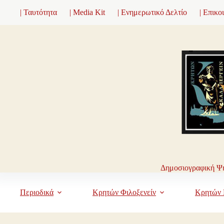
Μετάβαση
| Ταυτότητα
| Media Kit
| Ενημερωτικό Δελτίο
| Επικο
στο
περιεχόμενο
Δημοσιογραφική Ψη
Περιοδικά
Κρητών Φιλοξενείν
Κρητών 