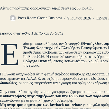
Αίτημα παράτασης φορολογικών δηλώσεων έως 30 Ιουλίου
Press Room Cretan Business
9 Ιουλίου 2026
Ειδήσει
[χρόνος ανάγνωσης 1 λεπτό και 26 δευτ.]
Ε
πίσημη επιστολή προς τον
Υπουργό Εθνικής Οικονομ
Ένωση Φοροτεχνικών Ελευθέρων Επαγγελματιών 
προθεσμίας υποβολής των δηλώσεων φορολογίας εισ
Ιουλίου 2026
. Η επιστολή κοινοποιήθηκε στον Υφυπ
Γεώργιο Πιτσιλή
, στους Βουλευτές του Νομού Ηρακλ
της χώρας.
Η Ένωση αναγνωρίζει ότι η φετινή περίοδος υποβολής εξελίσσεται 
συστημάτων της Α.Α.Δ.Ε. σε σχέση με προηγούμενα έτη. Ωστόσο, επ
δυσκολίες
, οι οποίες επηρεάζουν την έγκαιρη και ορθή ολοκλήρωση τ
Στην επιστολή καταγράφονται συγκεκριμένα ζητήματα που αντιμετωπίζ
Καθυστερήσεις στην ενημέρωση του myDATA και των φορολογι
εμφανίζονται με σημαντική χρονική υστέρηση.
Μη ανάρτηση σημειωμάτων clawback και rebate
για μεγάλο αριθ