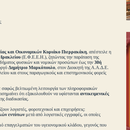
ς
ίας και Οικονομικών Κυριάκο Πιερρακάκη
, απέστειλε η
Ηρακλείου
(Ε.Φ.Ε.Ε.Η.), ζητώντας την παράταση της
οδήματος φυσικών και νομικών προσώπων έως την
30ή
ουργό
Δημήτριο Μαρκόπουλο
, στον Διοικητή της Α.Α.Δ.Ε.
είου και στους παραγωγικούς και επιστημονικούς φορείς
με σαφώς βελτιωμένη λειτουργία των πληροφοριακών
ισημαίνει ότι εξακολουθούν να υφίστανται
αντικειμενικές
ης διαδικασίας.
ουν λογιστές, φοροτεχνικοί και επιχειρήσεις:
κών εντύπων
μετά από λογιστικές εγγραφές, οι οποίες
μό επαγγελματιών του υγειονομικού κλάδου, γεγονός που