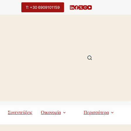
Τ: +30 6909101159
Συνεντεύξεις
Οικονομία
Περισσότερα