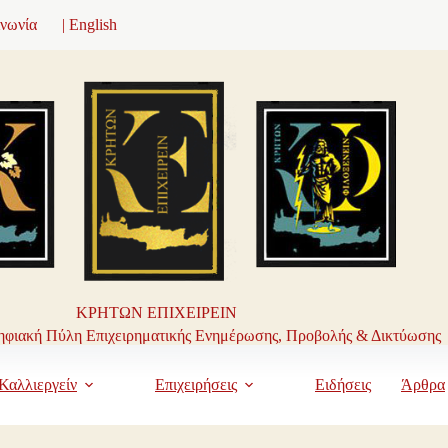
ινωνία
| English
ΚΡΗΤΩΝ ΕΠΙΧΕΙΡΕΙΝ
φιακή Πύλη Επιχειρηματικής Ενημέρωσης, Προβολής & Δικτύωσης
Καλλιεργείν
Επιχειρήσεις
Ειδήσεις
Άρθρα