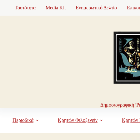
Μετάβαση
| Ταυτότητα
| Media Kit
| Ενημερωτικό Δελτίο
| Επικο
στο
περιεχόμενο
Δημοσιογραφική Ψη
Περιοδικά
Κρητών Φιλοξενείν
Κρητών 