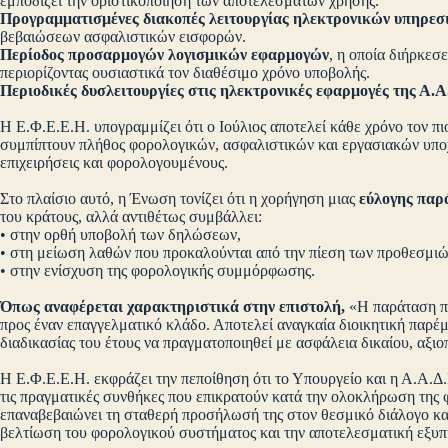
εμποδίζει την οριστικοποίηση των αποτελεσμάτων χρήσης.
Προγραμματισμένες διακοπές λειτουργίας ηλεκτρονικών υπηρε
βεβαιώσεων ασφαλιστικών εισφορών.
Περίοδος προσαρμογών λογισμικών εφαρμογών
, η οποία διήρκεσ
περιορίζοντας ουσιαστικά τον διαθέσιμο χρόνο υποβολής.
Περιοδικές δυσλειτουργίες στις ηλεκτρονικές εφαρμογές της Α.Α
Η Ε.Φ.Ε.Ε.Η. υπογραμμίζει ότι ο Ιούλιος αποτελεί κάθε χρόνο τον πι
συμπίπτουν πλήθος φορολογικών, ασφαλιστικών και εργασιακών υπο
επιχειρήσεις και φορολογουμένους.
Στο πλαίσιο αυτό, η Ένωση τονίζει ότι η χορήγηση μιας
εύλογης παρ
του κράτους, αλλά αντιθέτως συμβάλλει:
• στην ορθή υποβολή των δηλώσεων,
• στη μείωση λαθών που προκαλούνται από την πίεση των προθεσμ
• στην ενίσχυση της φορολογικής συμμόρφωσης.
Όπως αναφέρεται χαρακτηριστικά στην επιστολή,
«Η παράταση π
προς έναν επαγγελματικό κλάδο. Αποτελεί αναγκαία διοικητική παρ
διαδικασίας του έτους να πραγματοποιηθεί με ασφάλεια δικαίου, αξι
Η Ε.Φ.Ε.Ε.Η. εκφράζει την πεποίθηση ότι το Υπουργείο και η Α.Α.Δ
τις πραγματικές συνθήκες που επικρατούν κατά την ολοκλήρωση της
επαναβεβαιώνει τη σταθερή προσήλωσή της στον θεσμικό διάλογο και
βελτίωση του φορολογικού συστήματος και την αποτελεσματική εξυπ