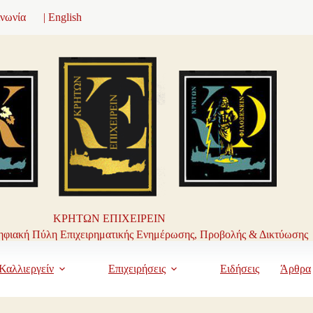
ινωνία
| English
ΚΡΗΤΩΝ ΕΠΙΧΕΙΡΕΙΝ
φιακή Πύλη Επιχειρηματικής Ενημέρωσης, Προβολής & Δικτύωσης
Καλλιεργείν
Επιχειρήσεις
Ειδήσεις
Άρθρα