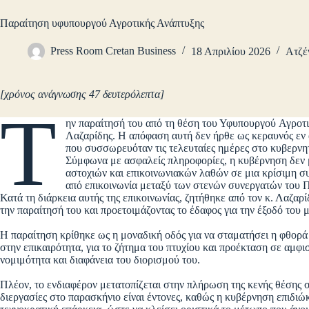
Παραίτηση υφυπουργού Αγροτικής Ανάπτυξης
Press Room Cretan Business
18 Απριλίου 2026
Ατζέ
[χρόνος ανάγνωσης 47 δευτερόλεπτα]
Τ
ην παραίτησή του από τη θέση του Υφυπουργού Αγροτ
Λαζαρίδης. Η απόφαση αυτή δεν ήρθε ως κεραυνός εν α
που συσσωρευόταν τις τελευταίες ημέρες στο κυβερνητ
Σύμφωνα με ασφαλείς πληροφορίες, η κυβέρνηση δεν 
αστοχιών και επικοινωνιακών λαθών σε μια κρίσιμη συ
από επικοινωνία μεταξύ των στενών συνεργατών του 
Κατά τη διάρκεια αυτής της επικοινωνίας, ζητήθηκε από τον κ. Λαζαρ
την παραίτησή του και προετοιμάζοντας το έδαφος για την έξοδό το
Η παραίτηση κρίθηκε ως η μοναδική οδός για να σταματήσει η φθορ
στην επικαιρότητα, για το ζήτημα του πτυχίου και προέκταση σε αμφι
νομιμότητα και διαφάνεια του διορισμού του.
Πλέον, το ενδιαφέρον μετατοπίζεται στην πλήρωση της κενής θέσης 
διεργασίες στο παρασκήνιο είναι έντονες, καθώς η κυβέρνηση επιδιώ