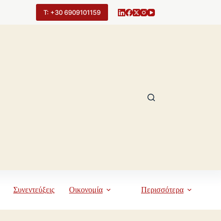
Τ: +30 6909101159
Συνεντεύξεις
Οικονομία
Περισσότερα