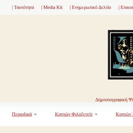
Μετάβαση
| Ταυτότητα
| Media Kit
| Ενημερωτικό Δελτίο
| Επικο
στο
περιεχόμενο
Δημοσιογραφική Ψη
Περιοδικά
Κρητών Φιλοξενείν
Κρητών 