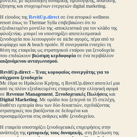
μοντέλο, με αξιοποίηση δυναμικής τιμολόγησης, ανάλυσης
ζήτησης και στοχευμένων ενεργειών digital marketing.
Η είσοδος της
RevitUp.direct
σε ένα ιστορικό wellness
resort όπως το Thermae Sylla επιβεβαιώνει ότι το
εξειδικευμένο μοντέλο της -αποκλειστικά για τον κλάδο της
φιλοξενίας- μπορεί να υποστηρίξει αποτελεσματικά
ξενοδοχεία που λειτουργούν σε niche αγορές, πέρα από το
κυρίαρχο sun & beach προϊόν. Η συνεργασία ενισχύει τη
θέση της εταιρείας ως στρατηγικού εταίρου για ξενοδοχεία
που επιδιώκουν
βιώσιμη κερδοφορία
σε ένα περιβάλλον
αυξανόμενου ανταγωνισμού
.
RevitUp.direct – Ένας κορυφαίος συνεργάτης για το
σύγχρονο ξενοδοχείο
Με έδρα το Ηράκλειο Κρήτης, η RevitUp.direct αποτελεί μια
από τις πλέον εξειδικευμένες εταιρείες στην ελληνική αγορά
σε
Revenue Management
,
Ξενοδοχειακές Πωλήσεις
και
Digital Marketing
. Με ομάδα που ξεπερνά τα 35 στελέχη,
διαθέτει εμπειρία άνω των δύο δεκαετιών, σχεδιάζοντας
στρατηγικές που βασίζονται σε δεδομένα και
προσαρμόζονται στις ανάγκες κάθε ξενοδοχείου.
Η εταιρεία υποστηρίζει ξενοδοχειακές επιχειρήσεις στην
ανάπτυξη της
εμπορικής τους δυναμικής
, στη βελτίωση της