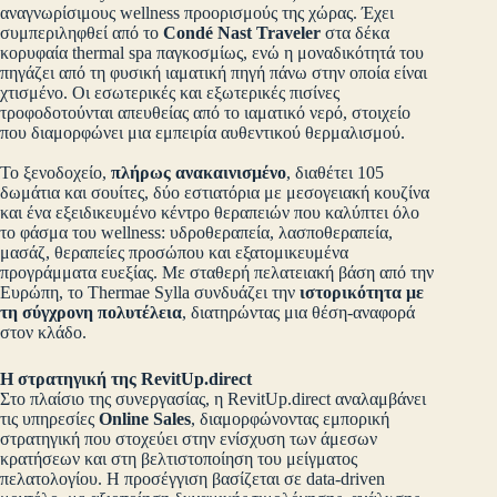
αναγνωρίσιμους wellness προορισμούς της χώρας. Έχει
συμπεριληφθεί από το
Condé Nast Traveler
στα δέκα
κορυφαία thermal spa παγκοσμίως, ενώ η μοναδικότητά του
πηγάζει από τη φυσική ιαματική πηγή πάνω στην οποία είναι
χτισμένο. Οι εσωτερικές και εξωτερικές πισίνες
τροφοδοτούνται απευθείας από το ιαματικό νερό, στοιχείο
που διαμορφώνει μια εμπειρία αυθεντικού θερμαλισμού.
Το ξενοδοχείο,
πλήρως ανακαινισμένο
, διαθέτει 105
δωμάτια και σουίτες, δύο εστιατόρια με μεσογειακή κουζίνα
και ένα εξειδικευμένο κέντρο θεραπειών που καλύπτει όλο
το φάσμα του wellness: υδροθεραπεία, λασποθεραπεία,
μασάζ, θεραπείες προσώπου και εξατομικευμένα
προγράμματα ευεξίας. Με σταθερή πελατειακή βάση από την
Ευρώπη, το Thermae Sylla συνδυάζει την
ιστορικότητα με
τη σύγχρονη πολυτέλεια
, διατηρώντας μια θέση-αναφορά
στον κλάδο.
Η στρατηγική της RevitUp.direct
Στο πλαίσιο της συνεργασίας, η RevitUp.direct αναλαμβάνει
τις υπηρεσίες
Online Sales
, διαμορφώνοντας εμπορική
στρατηγική που στοχεύει στην ενίσχυση των άμεσων
κρατήσεων και στη βελτιστοποίηση του μείγματος
πελατολογίου. Η προσέγγιση βασίζεται σε data-driven