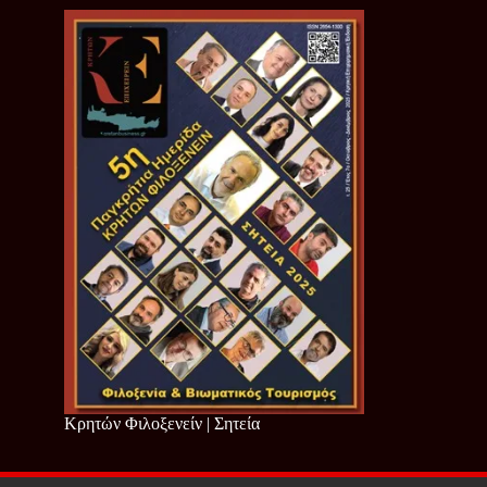
Κρητών Φιλοξενείν | Σητεία