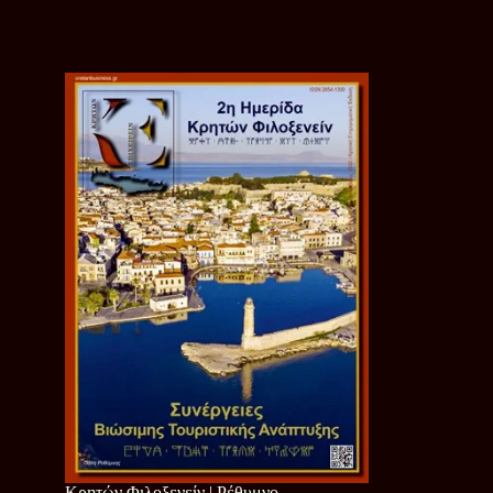
Κρητών Φιλοξενείν | Ρέθυμνο