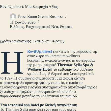
RevitUp.direct: Μια Συμμαχία Αξίας
Press Room Cretan Business
11 Ιουνίου 2026
Ειδήσεις
,
Επιχειρηματικά Νέα
,
Θέματα
[χρόνος ανάγνωσης 1 λεπτό και 34 δευτ.]
Η
RevitUp.direct
επεκτείνει την παρουσία της
στον χώρο του premium wellness
hospitality, ανακοινώνοντας τη συνεργασία
της με το ιστορικό
Thermae Sylla Spa &
Wellness Hotel
, το εμβληματικό 5άστερο
spa hotel της Αιδηψού που λειτουργεί από
το 1897. Η συμφωνία σηματοδοτεί μια ακόμη κίνηση
στρατηγικής διεύρυνσης για την εταιρεία, η οποία τα
τελευταία χρόνια ενισχύει συστηματικά το αποτύπωμά της σε
ξενοδοχεία υψηλών προδιαγραφών πέρα από το
παραδοσιακό μοντέλο του ελληνικού τουρισμού.
Ένα ιστορικό spa hotel με διεθνή αναγνώριση
Το Thermae Sylla αποτελεί έναν από τους πλέον