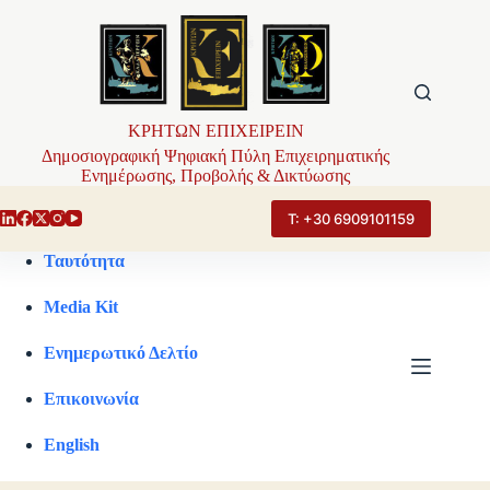
Μετάβαση
στο
περιεχόμενο
ΚΡΗΤΩΝ ΕΠΙΧΕΙΡΕΙΝ
Δημοσιογραφική Ψηφιακή Πύλη Επιχειρηματικής
Ενημέρωσης, Προβολής & Δικτύωσης
Τ: +30 6909101159
Ταυτότητα
Media Kit
Ενημερωτικό Δελτίο
Επικοινωνία
English