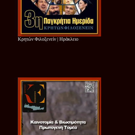
Κρητών Φιλοξενείν | Ηράκλειο