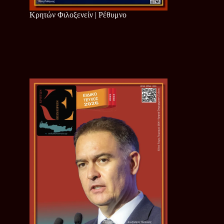
Κρητών Φιλοξενείν | Ρέθυμνο