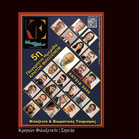
Κρητών Φιλοξενείν | Σητεία