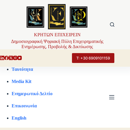
Μετάβαση
στο
περιεχόμενο
ΚΡΗΤΩΝ ΕΠΙΧΕΙΡΕΙΝ
Δημοσιογραφική Ψηφιακή Πύλη Επιχειρηματικής
Ενημέρωσης, Προβολής & Δικτύωσης
Τ: +30 6909101159
Ταυτότητα
Media Kit
Ενημερωτικό Δελτίο
Επικοινωνία
English