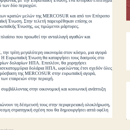
υμφωνίας με την Ευρωπαϊκή Ένωση, ένα ιστορικό επίτευγμα
ξύ των δύο περιοχών.
 των κρατών μελών της MERCOSUR και από τον Επίτροπο
κή Ένωση. Στην τελετή παρευρέθηκαν επίσης οι
παϊκής Ένωσης, ως τιμώμενοι μάρτυρες.
πλαίσιο που προωθεί την ανταλλαγή αγαθών και
την τρίτη μεγαλύτερη οικονομία στον κόσμο, μια αγορά
 Η Ευρωπαϊκή Ένωση θα καταργήσει τους δασμούς στο
ίων δολαρίων ΗΠΑ. Επιπλέον, θα χορηγήσει
 δισεκατομμύρια δολάρια ΗΠΑ, ωφελώντας έτσι σχεδόν όλες
ην πρόσβαση της MERCOSUR στην ευρωπαϊκή αγορά,
 των εταιρειών στην περιοχή.
, συμβάλλοντας στην οικονομική και κοινωνική ανάπτυξη
ώνουν τη δέσμευσή τους στην περιφερειακή ολοκλήρωση,
όθεσμη στρατηγική σχέση που θα δημιουργήσει απτά οφέλη