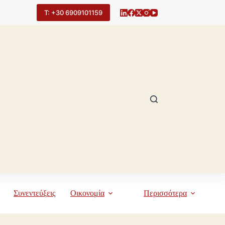
Τ: +30 6909101159
Συνεντεύξεις
Οικονομία
Περισσότερα