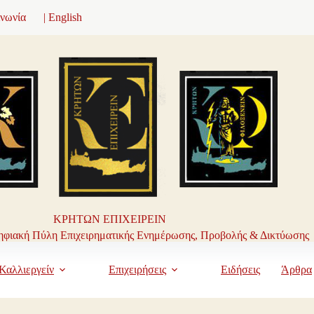
ινωνία
| English
ΚΡΗΤΩΝ ΕΠΙΧΕΙΡΕΙΝ
φιακή Πύλη Επιχειρηματικής Ενημέρωσης, Προβολής & Δικτύωσης
Καλλιεργείν
Επιχειρήσεις
Ειδήσεις
Άρθρα