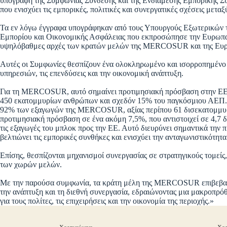
υπογραφή της Συμφωνίας Σύνδεσης και της Ενδιάμεσης Εμπορικής Σ
που ενισχύει τις εμπορικές, πολιτικές και συνεργατικές σχέσεις μετα
Τα εν λόγω έγγραφα υπογράφηκαν από τους Υπουργούς Εξωτερικών
Εμπορίου και Οικονομικής Ασφάλειας που εκπροσώπησε την Ευρωπαϊ
υψηλόβαθμες αρχές των κρατών μελών της MERCOSUR και της Ευρω
Αυτές οι Συμφωνίες θεσπίζουν ένα ολοκληρωμένο και ισορροπημένο 
υπηρεσιών, τις επενδύσεις και την οικονομική ανάπτυξη.
Για τη MERCOSUR, αυτό σημαίνει προτιμησιακή πρόσβαση στην ΕΕ, 
450 εκατομμυρίων ανθρώπων και σχεδόν 15% του παγκόσμιου ΑΕΠ.
92% των εξαγωγών της MERCOSUR, αξίας περίπου 61 δισεκατομμυρ
προτιμησιακή πρόσβαση σε ένα ακόμη 7,5%, που αντιστοιχεί σε 4,7
τις εξαγωγές του μπλοκ προς την ΕΕ. Αυτό διευρύνει σημαντικά τ
βελτιώνει τις εμπορικές συνθήκες και ενισχύει την ανταγωνιστικότητα
Επίσης, θεσπίζονται μηχανισμοί συνεργασίας σε στρατηγικούς τομείς
των χωρών μελών.
Με την παρούσα συμφωνία, τα κράτη μέλη της MERCOSUR επιβεβαι
την ανάπτυξη και τη διεθνή συνεργασία, εδραιώνοντας μια μακροπρ
για τους πολίτες, τις επιχειρήσεις και την οικονομία της περιοχής.»