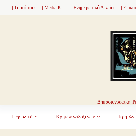
Μετάβαση
| Ταυτότητα
| Media Kit
| Ενημερωτικό Δελτίο
| Επικο
στο
περιεχόμενο
Δημοσιογραφική Ψη
Περιοδικά
Κρητών Φιλοξενείν
Κρητών 