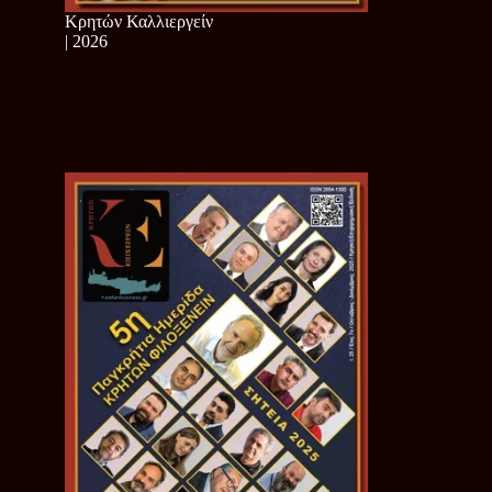
Κρητών Καλλιεργείν
| 2026