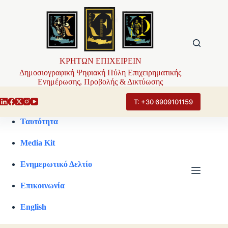
Μετάβαση
στο
περιεχόμενο
ΚΡΗΤΩΝ ΕΠΙΧΕΙΡΕΙΝ
Δημοσιογραφική Ψηφιακή Πύλη Επιχειρηματικής
Ενημέρωσης, Προβολής & Δικτύωσης
Τ: +30 6909101159
Ταυτότητα
Media Kit
Ενημερωτικό Δελτίο
Επικοινωνία
English