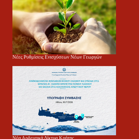
Νέες Ρυθμίσεις Ενισχύσεων Νέων Γεωργών
Νέα Αρδευτικά Δίκτυα Κρήτης