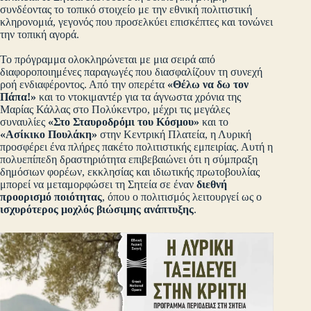
συνδέοντας το τοπικό στοιχείο με την εθνική πολιτιστική
κληρονομιά, γεγονός που προσελκύει επισκέπτες και τονώνει
την τοπική αγορά.
Το πρόγραμμα ολοκληρώνεται με μια σειρά από
διαφοροποιημένες παραγωγές που διασφαλίζουν τη συνεχή
ροή ενδιαφέροντος. Από την οπερέτα
«Θέλω να δω τον
Πάπα!»
και το ντοκιμαντέρ για τα άγνωστα χρόνια της
Μαρίας Κάλλας στο Πολύκεντρο, μέχρι τις μεγάλες
συναυλίες
«Στο Σταυροδρόμι του Κόσμου»
και το
«Ασίκικο Πουλάκη»
στην Κεντρική Πλατεία, η Λυρική
προσφέρει ένα πλήρες πακέτο πολιτιστικής εμπειρίας. Αυτή η
πολυεπίπεδη δραστηριότητα επιβεβαιώνει ότι η σύμπραξη
δημόσιων φορέων, εκκλησίας και ιδιωτικής πρωτοβουλίας
μπορεί να μεταμορφώσει τη Σητεία σε έναν
διεθνή
προορισμό ποιότητας
, όπου ο πολιτισμός λειτουργεί ως ο
ισχυρότερος μοχλός βιώσιμης ανάπτυξης
.