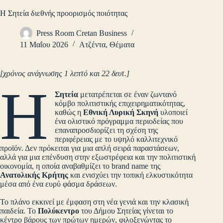
Η Σητεία διεθνής προορισμός ποιότητας
Press Room Cretan Business
11 Μαΐου 2026
Ατζέντα
,
Θέματα
[χρόνος ανάγνωσης 1 λεπτό και 22 δευτ.]
Η
Σητεία
μετατρέπεται σε έναν ζωντανό
κόμβο πολιτιστικής επιχειρηματικότητας,
καθώς η
Εθνική Λυρική Σκηνή
υλοποιεί
ένα ολιστικό πρόγραμμα περιοδείας που
επαναπροσδιορίζει τη σχέση της
περιφέρειας με το υψηλό καλλιτεχνικό
προϊόν. Δεν πρόκειται για μια απλή σειρά παραστάσεων,
αλλά για μια επένδυση στην εξωστρέφεια και την πολιτιστική
οικονομία, η οποία αναβαθμίζει το brand name της
Ανατολικής Κρήτης
και ενισχύει την τοπική ελκυστικότητα
μέσα από ένα ευρύ φάσμα δράσεων.
Το πλάνο εκκινεί με έμφαση στη νέα γενιά και την κλασική
παιδεία. Το
Πολύκεντρο
του Δήμου Σητείας γίνεται το
κέντρο βάρους των πρώτων ημερών, φιλοξενώντας το