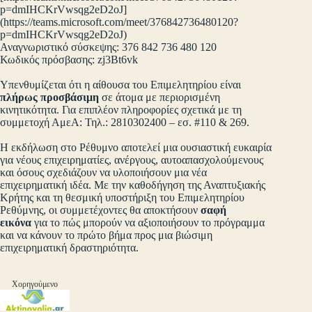
p=dmIHCKrVwsqg2eD2oJ]
(https://teams.microsoft.com/meet/376842736480120?
p=dmIHCKrVwsqg2eD2oJ)
Αναγνωριστικό σύσκεψης: 376 842 736 480 120
Κωδικός πρόσβασης: zj3Bt6vk
Υπενθυμίζεται ότι η αίθουσα του Επιμελητηρίου είναι
πλήρως προσβάσιμη
σε άτομα με περιορισμένη
κινητικότητα. Για επιπλέον πληροφορίες σχετικά με τη
συμμετοχή ΑμεΑ: Τηλ.: 2810302400 – εσ. #110 & 269.
Η εκδήλωση στο Ρέθυμνο αποτελεί μια ουσιαστική ευκαιρία
για νέους επιχειρηματίες, ανέργους, αυτοαπασχολούμενους
και όσους σχεδιάζουν να υλοποιήσουν μια νέα
επιχειρηματική ιδέα. Με την καθοδήγηση της Αναπτυξιακής
Κρήτης και τη θεσμική υποστήριξη του Επιμελητηρίου
Ρεθύμνης, οι συμμετέχοντες θα αποκτήσουν
σαφή
εικόνα
για το πώς μπορούν να αξιοποιήσουν το πρόγραμμα
και να κάνουν το πρώτο βήμα προς μια βιώσιμη
επιχειρηματική δραστηριότητα.
Χορηγούμενο