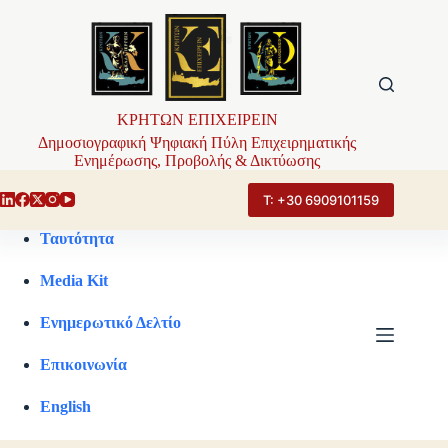
Μετάβαση
στο
περιεχόμενο
ΚΡΗΤΩΝ ΕΠΙΧΕΙΡΕΙΝ
Δημοσιογραφική Ψηφιακή Πύλη Επιχειρηματικής
Ενημέρωσης, Προβολής & Δικτύωσης
Τ: +30 6909101159
Ταυτότητα
Media Kit
Ενημερωτικό Δελτίο
Επικοινωνία
English