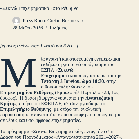
«Ξεκινώ Επιχειρηματικά» στο Ρέθυμνο
Press Room Cretan Business
28 Μαΐου 2026
Ειδήσεις
[χρόνος ανάγνωσης 1 λεπτό και 8 δευτ.]
Μ
ία ανοιχτή και στοχευμένη ενημερωτική
εκδήλωση για το νέο πρόγραμμα του
ΕΣΠΑ «
Ξεκινώ
Επιχειρηματικά»
πραγματοποιείται την
Τετάρτη 3 Ιουνίου, ώρα 18:30
, στην
αίθουσα εκδηλώσεων του
Επιμελητηρίου Ρεθύμνης
(Εμμανουήλ Πορτάλιου 23, 1ος
όροφος). Η δράση διοργανώνεται από την
Αναπτυξιακή
Κρήτης
, εταίρο του ΕΦΕΠΑΕ, σε συνεργασία με το
Επιμελητήριο Ρεθύμνης
, με στόχο την αναλυτική
παρουσίαση των δυνατοτήτων που προσφέρει το πρόγραμμα
σε νέους και υποψήφιους επιχειρηματίες.
Το πρόγραμμα «Ξεκινώ Επιχειρηματικά», ενταγμένο στη
Δράση του Προγράμματος «Ανταγωνιστικότητα 2021–2027»,