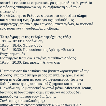
αποτελεί ένα από τα σημαντικότερα χρηματοδοτικά εργαλεία
για όσους επιθυμούν να δημιουργήσουν τη δική τους
επιχείρηση.
Η εκδήλωση στο Ρέθυμνο στοχεύει να προσφέρει
πλήρη
και πρακτική ενημέρωση
για τις προϋποθέσεις
συμμετοχής, τα επιλέξιμα επιχειρηματικά σχέδια, τα ποσοστά
ενίσχυσης και τη διαδικασία υποβολής.
Το πρόγραμμα της εκδήλωσης έχει ως εξής:
18:15 – 18:30: Προσέλευση
18:30 – 18:45: Χαιρετισμός
18:45 – 19:30: Παρουσίαση της Δράσης «Ξεκινώ
Επιχειρηματικά»
Εισηγήτρια: Κα Άννα Χατζάκη, Υπεύθυνη Δράσης
19:30 – 20:30: Ερωτήσεις – Απαντήσεις
Η παρουσίαση θα εστιάσει στα βασικά χαρακτηριστικά της
Δράσης, ενώ το δεύτερο μέρος θα είναι αφιερωμένο σε
ανοιχτή συζήτηση
με τους ενδιαφερόμενους, ώστε να
δοθούν απαντήσεις σε πρακτικά ζητήματα και απορίες.
Η εκδήλωση θα μεταδοθεί ζωντανά μέσω
Microsoft Teams
,
δίνοντας τη δυνατότητα συμμετοχής και σε όσους δεν
μπορούν να παρευρεθούν δια ζώσης.
Σύνδεσμος παρακολούθησης:
[https://teams.microsoft.com/meet/376842736480120?