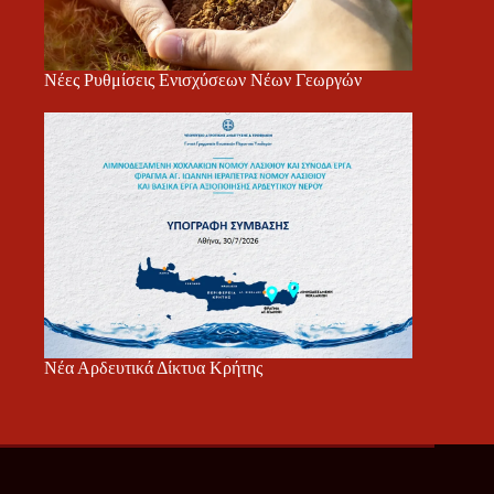
Νέες Ρυθμίσεις Ενισχύσεων Νέων Γεωργών
Νέα Αρδευτικά Δίκτυα Κρήτης