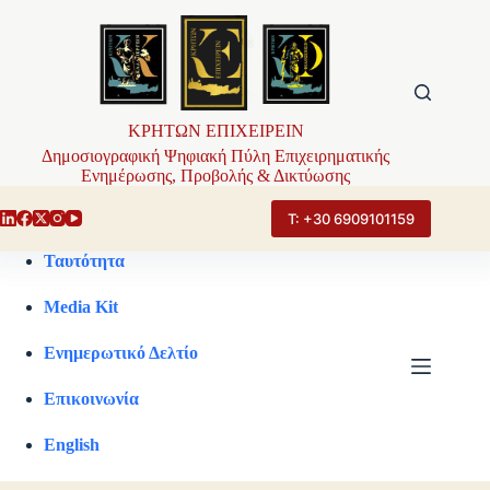
Μετάβαση
στο
περιεχόμενο
ΚΡΗΤΩΝ ΕΠΙΧΕΙΡΕΙΝ
Δημοσιογραφική Ψηφιακή Πύλη Επιχειρηματικής
Ενημέρωσης, Προβολής & Δικτύωσης
Τ: +30 6909101159
Ταυτότητα
Media Kit
Ενημερωτικό Δελτίο
Επικοινωνία
English