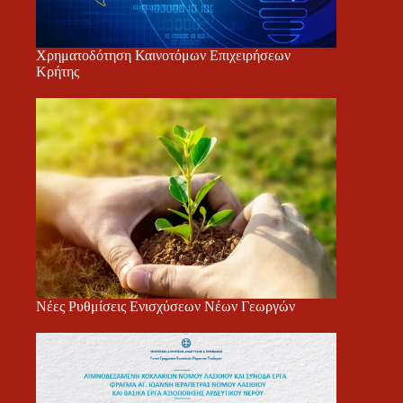
Χρηματοδότηση Καινοτόμων Επιχειρήσεων
Κρήτης
Νέες Ρυθμίσεις Ενισχύσεων Νέων Γεωργών