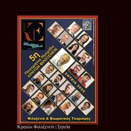
Κρητών Φιλοξενείν | Σητεία