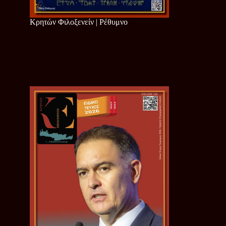
Κρητών Φιλοξενείν | Ρέθυμνο