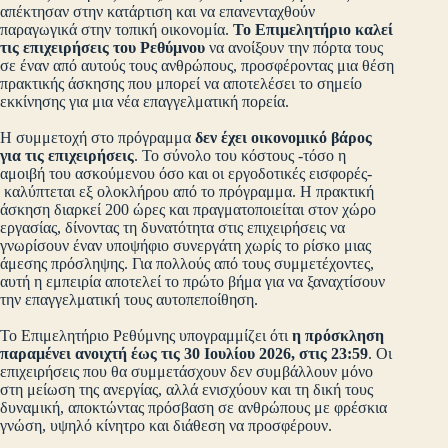
απέκτησαν στην κατάρτιση και να επανενταχθούν
παραγωγικά στην τοπική οικονομία.
Το Επιμελητήριο καλεί
τις επιχειρήσεις του Ρεθύμνου
να ανοίξουν την πόρτα τους
σε έναν από αυτούς τους ανθρώπους, προσφέροντας μια θέση
πρακτικής άσκησης που μπορεί να αποτελέσει το σημείο
εκκίνησης για μια νέα επαγγελματική πορεία.
Η συμμετοχή στο πρόγραμμα
δεν έχει οικονομικό βάρος
για τις επιχειρήσεις
. Το σύνολο του κόστους -τόσο η
αμοιβή του ασκούμενου όσο και οι εργοδοτικές εισφορές-
καλύπτεται εξ ολοκλήρου από το πρόγραμμα. Η πρακτική
άσκηση διαρκεί 200 ώρες και πραγματοποιείται στον χώρο
εργασίας, δίνοντας τη δυνατότητα στις επιχειρήσεις να
γνωρίσουν έναν υποψήφιο συνεργάτη χωρίς το ρίσκο μιας
άμεσης πρόσληψης. Για πολλούς από τους συμμετέχοντες,
αυτή η εμπειρία αποτελεί το πρώτο βήμα για να ξαναχτίσουν
την επαγγελματική τους αυτοπεποίθηση.
Το Επιμελητήριο Ρεθύμνης υπογραμμίζει ότι
η πρόσκληση
παραμένει ανοιχτή έως τις 30 Ιουλίου 2026, στις 23:59
. Οι
επιχειρήσεις που θα συμμετάσχουν δεν συμβάλλουν μόνο
στη μείωση της ανεργίας, αλλά ενισχύουν και τη δική τους
δυναμική, αποκτώντας πρόσβαση σε ανθρώπους με φρέσκια
γνώση, υψηλό κίνητρο και διάθεση να προσφέρουν.