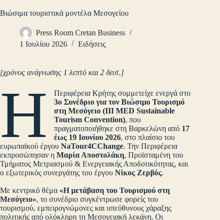
Βιώσιμα τουριστικά μοντέλα Μεσογείου
Press Room Cretan Business
1 Ιουλίου 2026
Ειδήσεις
[χρόνος ανάγνωσης 1 λεπτό και 2 δευτ.]
Η
Περιφέρεια Κρήτης συμμετείχε ενεργά στο
3ο Συνέδριο για τον Βιώσιμο Τουρισμό
στη Μεσόγειο (III MED Sustainable
Tourism Convention)
, που
πραγματοποιήθηκε στη Βαρκελώνη από
17
έως 19 Ιουνίου 2026
, στο πλαίσιο του
ευρωπαϊκού έργου
NaTour4CChange
. Την Περιφέρεια
εκπροσώπησαν η
Μαρία Αποστολάκη
, Προϊσταμένη του
Τμήματος Μετριασμού & Ενεργειακής Αποδοτικότητας, και
ο εξωτερικός συνεργάτης του έργου
Νίκος Ζερβός
.
Με κεντρικό θέμα
«Η μετάβαση του Τουρισμού στη
Μεσόγειο»
, το συνέδριο συγκέντρωσε φορείς του
τουρισμού, εμπειρογνώμονες και υπεύθυνους χάραξης
πολιτικής από ολόκληρη τη Μεσογειακή λεκάνη. Οι