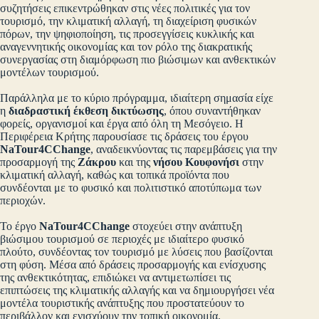
συζητήσεις επικεντρώθηκαν στις νέες πολιτικές για τον
τουρισμό, την κλιματική αλλαγή, τη διαχείριση φυσικών
πόρων, την ψηφιοποίηση, τις προσεγγίσεις κυκλικής και
αναγεννητικής οικονομίας και τον ρόλο της διακρατικής
συνεργασίας στη διαμόρφωση πιο βιώσιμων και ανθεκτικών
μοντέλων τουρισμού.
Παράλληλα με το κύριο πρόγραμμα, ιδιαίτερη σημασία είχε
η
διαδραστική έκθεση δικτύωσης
, όπου συναντήθηκαν
φορείς, οργανισμοί και έργα από όλη τη Μεσόγειο. Η
Περιφέρεια Κρήτης παρουσίασε τις δράσεις του έργου
NaTour4CChange
, αναδεικνύοντας τις παρεμβάσεις για την
προσαρμογή της
Ζάκρου
και της
νήσου Κουφονήσι
στην
κλιματική αλλαγή, καθώς και τοπικά προϊόντα που
συνδέονται με το φυσικό και πολιτιστικό αποτύπωμα των
περιοχών.
Το έργο
NaTour4CChange
στοχεύει στην ανάπτυξη
βιώσιμου τουρισμού σε περιοχές με ιδιαίτερο φυσικό
πλούτο, συνδέοντας τον τουρισμό με λύσεις που βασίζονται
στη φύση. Μέσα από δράσεις προσαρμογής και ενίσχυσης
της ανθεκτικότητας, επιδιώκει να αντιμετωπίσει τις
επιπτώσεις της κλιματικής αλλαγής και να δημιουργήσει νέα
μοντέλα τουριστικής ανάπτυξης που προστατεύουν το
περιβάλλον και ενισχύουν την τοπική οικονομία.