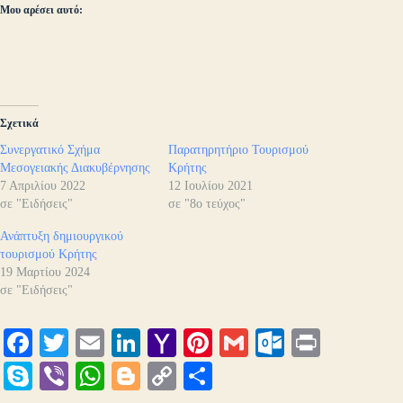
Μου αρέσει αυτό:
Σχετικά
Συνεργατικό Σχήμα
Παρατηρητήριο Τουρισμού
Μεσογειακής Διακυβέρνησης
Κρήτης
7 Απριλίου 2022
12 Ιουλίου 2021
σε "Ειδήσεις"
σε "8ο τεύχος"
Ανάπτυξη δημιουργικού
τουρισμού Κρήτης
19 Μαρτίου 2024
σε "Ειδήσεις"
Fa
T
E
Li
Y
Pi
G
O
Pr
ce
wi
m
nk
ah
nt
m
ut
in
S
Vi
W
Bl
C
Μ
bo
tte
ail
ed
oo
er
ail
lo
t