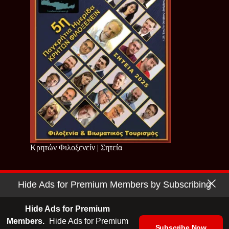
Κρητών Φιλοξενείν | Σητεία
Hide Ads for Premium Members by Subscribing
Copyright © 2026 - Cretan Business | Κρητών Επιχειρείν
Όροι Χρήσης
|
Πολιτική Απορρήτου
Hide Ads for Premium
Members.
Hide Ads for Premium
Subscribe Now