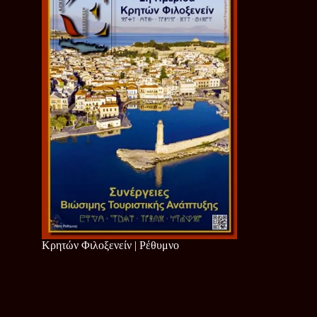
Κρητών Φιλοξενείν | Ρέθυμνο