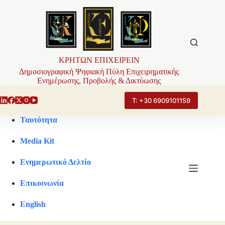
Μετάβαση
στο
περιεχόμενο
ΚΡΗΤΩΝ ΕΠΙΧΕΙΡΕΙΝ
Δημοσιογραφική Ψηφιακή Πύλη Επιχειρηματικής
Ενημέρωσης, Προβολής & Δικτύωσης
Τ: +30 6909101159
Ταυτότητα
Media Kit
Ενημερωτικό Δελτίο
Επικοινωνία
English