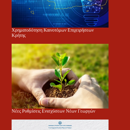
Χρηματοδότηση Καινοτόμων Επιχειρήσεων
Κρήτης
Νέες Ρυθμίσεις Ενισχύσεων Νέων Γεωργών