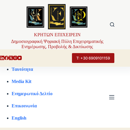
Μετάβαση
στο
περιεχόμενο
ΚΡΗΤΩΝ ΕΠΙΧΕΙΡΕΙΝ
Δημοσιογραφική Ψηφιακή Πύλη Επιχειρηματικής
Ενημέρωσης, Προβολής & Δικτύωσης
Τ: +30 6909101159
Ταυτότητα
Media Kit
Ενημερωτικό Δελτίο
Επικοινωνία
English