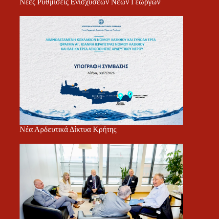
Νέες Ρυθμίσεις Ενισχύσεων Νέων Γεωργών
Νέα Αρδευτικά Δίκτυα Κρήτης