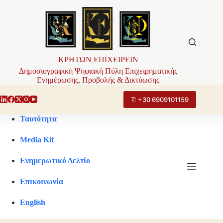
Μετάβαση
στο
περιεχόμενο
ΚΡΗΤΩΝ ΕΠΙΧΕΙΡΕΙΝ
Δημοσιογραφική Ψηφιακή Πύλη Επιχειρηματικής
Ενημέρωσης, Προβολής & Δικτύωσης
Τ: +30 6909101159
Ταυτότητα
Media Kit
Ενημερωτικό Δελτίο
Επικοινωνία
English