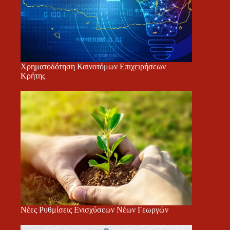
Χρηματοδότηση Καινοτόμων Επιχειρήσεων
Κρήτης
Νέες Ρυθμίσεις Ενισχύσεων Νέων Γεωργών