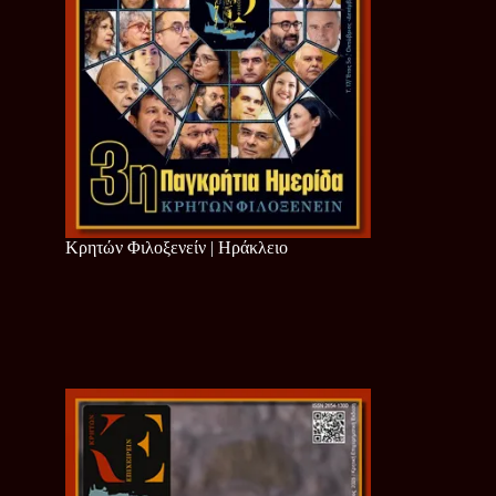
Κρητών Φιλοξενείν | Ηράκλειο