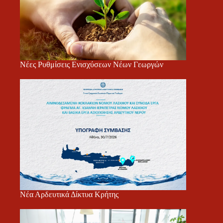
Νέες Ρυθμίσεις Ενισχύσεων Νέων Γεωργών
Νέα Αρδευτικά Δίκτυα Κρήτης