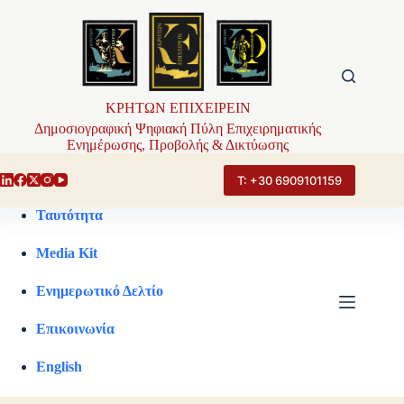
Μετάβαση
στο
περιεχόμενο
ΚΡΗΤΩΝ ΕΠΙΧΕΙΡΕΙΝ
Δημοσιογραφική Ψηφιακή Πύλη Επιχειρηματικής
Ενημέρωσης, Προβολής & Δικτύωσης
Τ: +30 6909101159
Ταυτότητα
Media Kit
Ενημερωτικό Δελτίο
Επικοινωνία
English