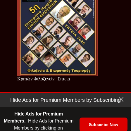
Κρητών Φιλοξενείν | Σητεία
Hide Ads for Premium Members by Subscribing
Copyright © 2026 - Cretan Business | Κρητών Επιχειρείν
Όροι Χρήσης
|
Πολιτική Απορρήτου
Hide Ads for Premium
Members.
Hide Ads for Premium
Subscribe Now
Members by clicking on