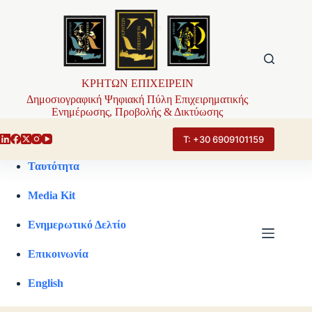
Μετάβαση
στο
περιεχόμενο
ΚΡΗΤΩΝ ΕΠΙΧΕΙΡΕΙΝ
Δημοσιογραφική Ψηφιακή Πύλη Επιχειρηματικής
Ενημέρωσης, Προβολής & Δικτύωσης
Τ: +30 6909101159
Ταυτότητα
Media Kit
Ενημερωτικό Δελτίο
Επικοινωνία
English