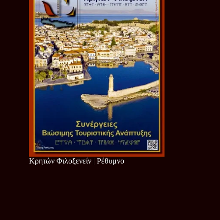
Κρητών Φιλοξενείν | Ρέθυμνο