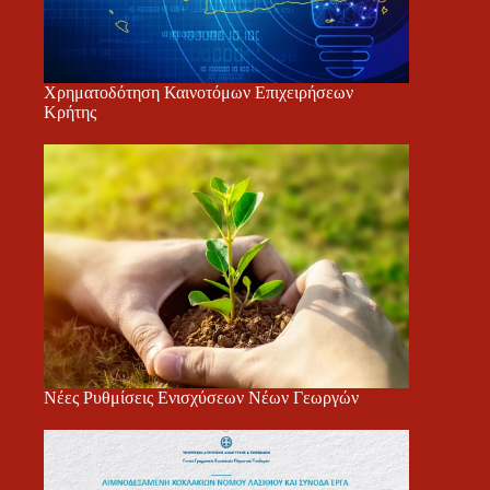
Χρηματοδότηση Καινοτόμων Επιχειρήσεων
Κρήτης
Νέες Ρυθμίσεις Ενισχύσεων Νέων Γεωργών