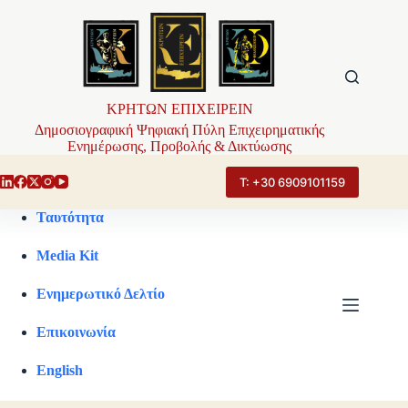
Μετάβαση
στο
περιεχόμενο
ΚΡΗΤΩΝ ΕΠΙΧΕΙΡΕΙΝ
Δημοσιογραφική Ψηφιακή Πύλη Επιχειρηματικής
Ενημέρωσης, Προβολής & Δικτύωσης
Τ: +30 6909101159
Ταυτότητα
Media Kit
Ενημερωτικό Δελτίο
Επικοινωνία
English