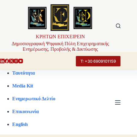
Μετάβαση
στο
περιεχόμενο
ΚΡΗΤΩΝ ΕΠΙΧΕΙΡΕΙΝ
Δημοσιογραφική Ψηφιακή Πύλη Επιχειρηματικής
Ενημέρωσης, Προβολής & Δικτύωσης
Τ: +30 6909101159
Ταυτότητα
Media Kit
Ενημερωτικό Δελτίο
Επικοινωνία
English