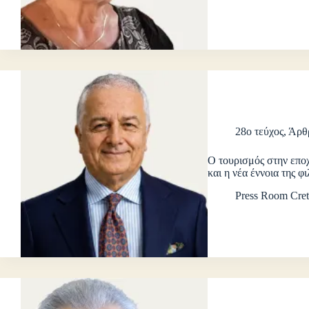
28ο τεύχος
,
Άρθ
Ο τουρισμός στην επο
και η νέα έννοια της φ
Press Room Cret