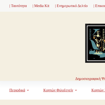
Μετάβαση
| Ταυτότητα
| Media Kit
| Ενημερωτικό Δελτίο
| Επικο
στο
περιεχόμενο
Δημοσιογραφική Ψη
Περιοδικά
Κρητών Φιλοξενείν
Κρητών 