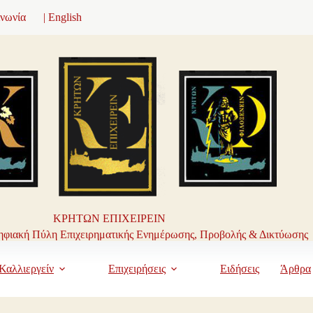
ινωνία
| English
ΚΡΗΤΩΝ ΕΠΙΧΕΙΡΕΙΝ
φιακή Πύλη Επιχειρηματικής Ενημέρωσης, Προβολής & Δικτύωσης
Καλλιεργείν
Επιχειρήσεις
Ειδήσεις
Άρθρα