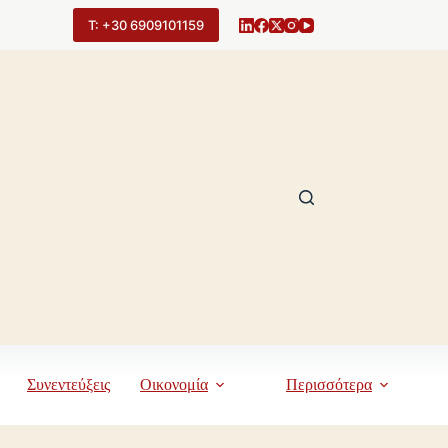
Τ: +30 6909101159
Συνεντεύξεις
Οικονομία
Περισσότερα