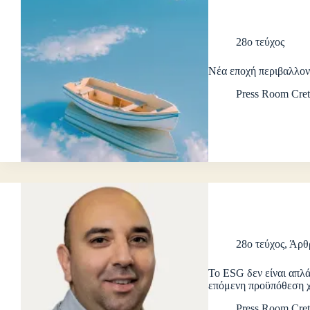
28ο τεύχος
Νέα εποχή περιβαλλο
Press Room Cret
28ο τεύχος
,
Άρθ
Το ESG δεν είναι απλά
επόμενη προϋπόθεση 
Press Room Cret