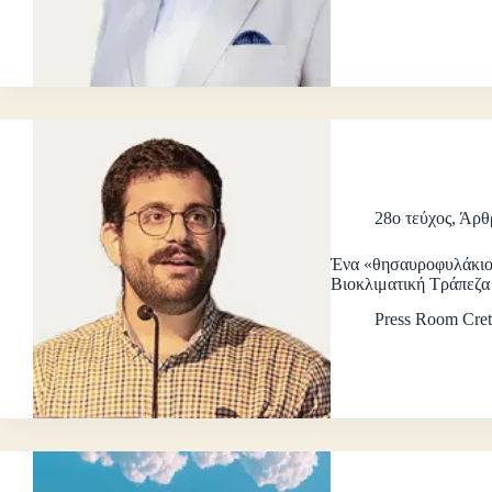
28ο τεύχος
,
Άρθ
Ένα «θησαυροφυλάκιο
Βιοκλιματική Τράπεζ
Press Room Cret