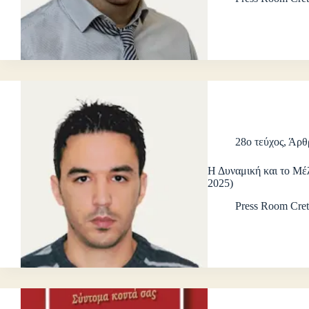
28ο τεύχος
,
Άρθ
Η Δυναμική και το Μέ
2025)
Press Room Cret