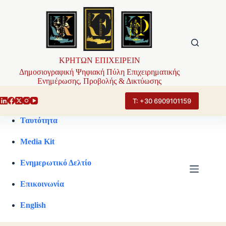
Μετάβαση
στο
περιεχόμενο
ΚΡΗΤΩΝ ΕΠΙΧΕΙΡΕΙΝ
Δημοσιογραφική Ψηφιακή Πύλη Επιχειρηματικής
Ενημέρωσης, Προβολής & Δικτύωσης
Τ: +30 6909101159
Ταυτότητα
Media Kit
Ενημερωτικό Δελτίο
Επικοινωνία
English