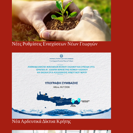
Νέες Ρυθμίσεις Ενισχύσεων Νέων Γεωργών
Νέα Αρδευτικά Δίκτυα Κρήτης