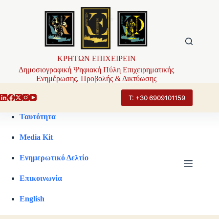
Μετάβαση
στο
περιεχόμενο
ΚΡΗΤΩΝ ΕΠΙΧΕΙΡΕΙΝ
Δημοσιογραφική Ψηφιακή Πύλη Επιχειρηματικής
Ενημέρωσης, Προβολής & Δικτύωσης
Τ: +30 6909101159
Ταυτότητα
Media Kit
Ενημερωτικό Δελτίο
Επικοινωνία
English