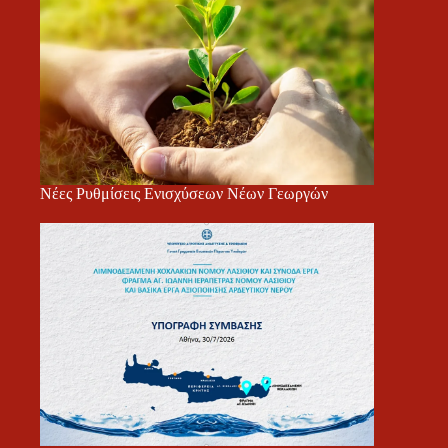
Νέες Ρυθμίσεις Ενισχύσεων Νέων Γεωργών