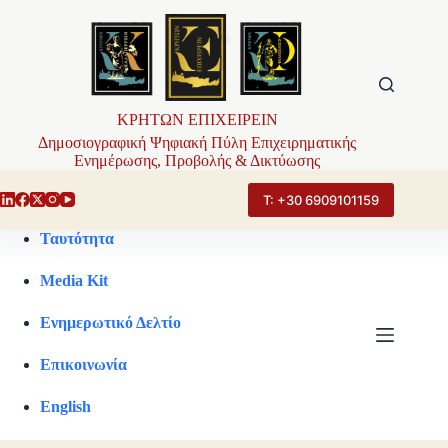
Μετάβαση
στο
περιεχόμενο
ΚΡΗΤΩΝ ΕΠΙΧΕΙΡΕΙΝ
Δημοσιογραφική Ψηφιακή Πύλη Επιχειρηματικής
Ενημέρωσης, Προβολής & Δικτύωσης
Τ: +30 6909101159
Ταυτότητα
Media Kit
Ενημερωτικό Δελτίο
Επικοινωνία
English