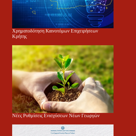
Χρηματοδότηση Καινοτόμων Επιχειρήσεων
Κρήτης
Νέες Ρυθμίσεις Ενισχύσεων Νέων Γεωργών