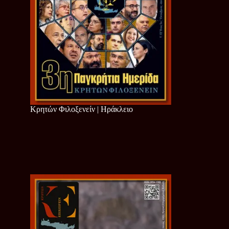
Κρητών Φιλοξενείν | Ηράκλειο