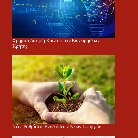
Χρηματοδότηση Καινοτόμων Επιχειρήσεων
Κρήτης
Νέες Ρυθμίσεις Ενισχύσεων Νέων Γεωργών