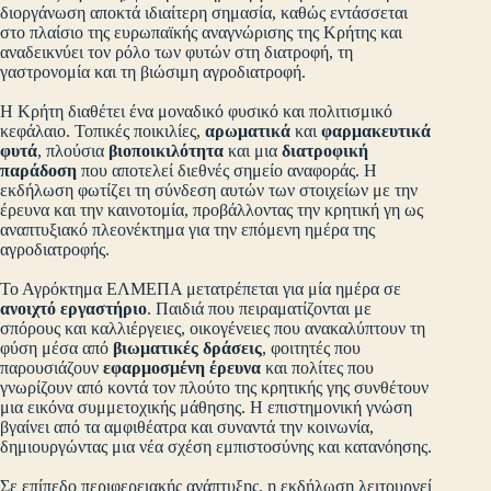
διοργάνωση αποκτά ιδιαίτερη σημασία, καθώς εντάσσεται
στο πλαίσιο της ευρωπαϊκής αναγνώρισης της Κρήτης και
αναδεικνύει τον ρόλο των φυτών στη διατροφή, τη
γαστρονομία και τη βιώσιμη αγροδιατροφή.
Η Κρήτη διαθέτει ένα μοναδικό φυσικό και πολιτισμικό
κεφάλαιο. Τοπικές ποικιλίες,
αρωματικά
και
φαρμακευτικά
φυτά
, πλούσια
βιοποικιλότητα
και μια
διατροφική
παράδοση
που αποτελεί διεθνές σημείο αναφοράς. Η
εκδήλωση φωτίζει τη σύνδεση αυτών των στοιχείων με την
έρευνα και την καινοτομία, προβάλλοντας την κρητική γη ως
αναπτυξιακό πλεονέκτημα για την επόμενη ημέρα της
αγροδιατροφής.
Το Αγρόκτημα ΕΛΜΕΠΑ μετατρέπεται για μία ημέρα σε
ανοιχτό εργαστήριο
. Παιδιά που πειραματίζονται με
σπόρους και καλλιέργειες, οικογένειες που ανακαλύπτουν τη
φύση μέσα από
βιωματικές δράσεις
, φοιτητές που
παρουσιάζουν
εφαρμοσμένη έρευνα
και πολίτες που
γνωρίζουν από κοντά τον πλούτο της κρητικής γης συνθέτουν
μια εικόνα συμμετοχικής μάθησης. Η επιστημονική γνώση
βγαίνει από τα αμφιθέατρα και συναντά την κοινωνία,
δημιουργώντας μια νέα σχέση εμπιστοσύνης και κατανόησης.
Σε επίπεδο περιφερειακής ανάπτυξης, η εκδήλωση λειτουργεί