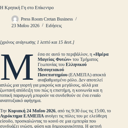
Η Κρητική Γη στο Επίκεντρο
Press Room Cretan Business
23 Μαΐου 2026
Ειδήσεις
[χρόνος ανάγνωσης 1 λεπτό και 15 δευτ.]
Μ
έσα σε αυτό το περιβάλλον, η
«Ημέρα
Μαγείας Φυτών»
του Τμήματος
Γεωπονίας του
Ελληνικού
Μεσογειακού
Πανεπιστημίου
(ΕΛΜΕΠΑ) αποκτά
αναβαθμισμένο ρόλο. Δεν αποτελεί
απλώς μια γιορτή για μικρούς και μεγάλους, αλλά μια
ζωντανή απόδειξη του πώς η επιστήμη, η κοινωνία και η
τοπική παραγωγή μπορούν να συνδεθούν σε ένα ενιαίο
αναπτυξιακό αφήγημα.
Την
Κυριακή 24 Μαΐου 2026
, από τις 9:30 έως τις 15:00, το
Αγρόκτημα ΕΛΜΕΠΑ
ανοίγει τις πύλες του με ελεύθερη
είσοδο, προσκαλώντας το κοινό σε μια εμπειρία που
συνδυάζει γνώση, φύση και δημιουργικότητα. Η φετινή