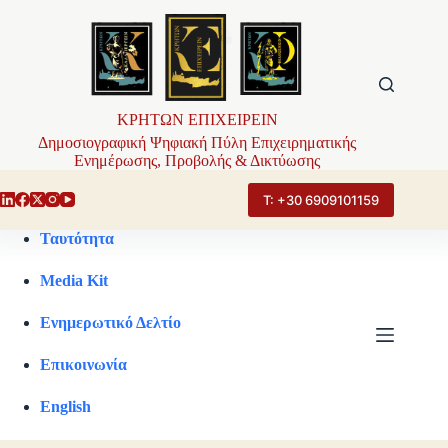
Μετάβαση
στο
περιεχόμενο
ΚΡΗΤΩΝ ΕΠΙΧΕΙΡΕΙΝ
Δημοσιογραφική Ψηφιακή Πύλη Επιχειρηματικής
Ενημέρωσης, Προβολής & Δικτύωσης
Τ: +30 6909101159
Ταυτότητα
Media Kit
Ενημερωτικό Δελτίο
Επικοινωνία
English