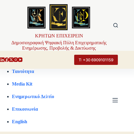
Μετάβαση
στο
περιεχόμενο
ΚΡΗΤΩΝ ΕΠΙΧΕΙΡΕΙΝ
Δημοσιογραφική Ψηφιακή Πύλη Επιχειρηματικής
Ενημέρωσης, Προβολής & Δικτύωσης
Τ: +30 6909101159
Ταυτότητα
Media Kit
Ενημερωτικό Δελτίο
Επικοινωνία
English