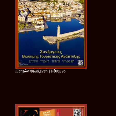
Κρητών Φιλοξενείν | Ρέθυμνο