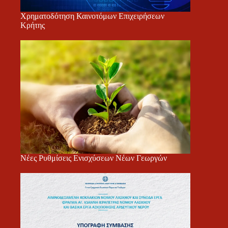
Χρηματοδότηση Καινοτόμων Επιχειρήσεων
Κρήτης
Νέες Ρυθμίσεις Ενισχύσεων Νέων Γεωργών