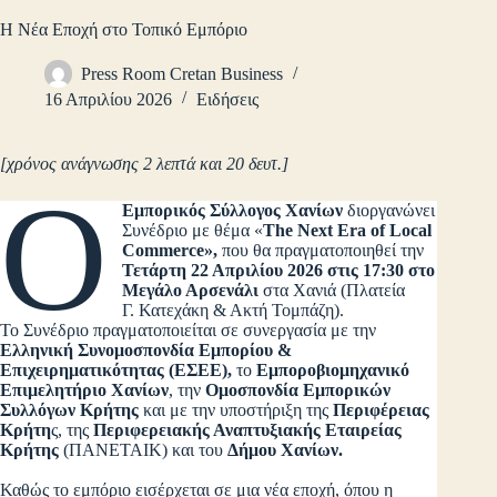
Η Νέα Εποχή στο Τοπικό Εμπόριο
Press Room Cretan Business
16 Απριλίου 2026
Ειδήσεις
[χρόνος ανάγνωσης 2 λεπτά και 20 δευτ.]
Ο
Εμπορικός Σύλλογος Χανίων
διοργανώνει
Συνέδριο με θέμα «
The Next Era of Local
Commerce»,
που θα πραγματοποιηθεί την
Τετάρτη 22 Απριλίου 2026 στις 17:30 στο
Μεγάλο Αρσενάλι
στα Χανιά (Πλατεία
Γ. Κατεχάκη & Ακτή Τομπάζη).
Το Συνέδριο πραγματοποιείται σε συνεργασία με την
Ελληνική Συνομοσπονδία Εμπορίου &
Επιχειρηματικότητας (ΕΣΕΕ),
το
Εμποροβιομηχανικό
Επιμελητήριο Χανίων
, την
Ομοσπονδία Εμπορικών
Συλλόγων Κρήτης
και με την υποστήριξη της
Περιφέρειας
Κρήτη
ς, της
Περιφερειακής Αναπτυξιακής Εταιρείας
Κρήτης
(ΠΑΝΕΤΑΙΚ) και του
Δήμου Χανίων.
Καθώς το εμπόριο εισέρχεται σε μια νέα εποχή, όπου η