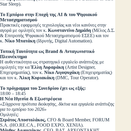
Star Sleep).
Το Εμπόριο στην Εποχή της AI & του Ψηφιακού
Μετασχηματισμού
Πρακτικές εφαρμογές τεχνολογίας και νέοι κανόνες στην
αγορά με ομιλητές τον κ.
Κωνσταντίνο Δημάδη
(Μέλος Δ.Σ.
& Επιτροπής Ψηφιακού Μετασχηματισμού ΕΣΕΕ) και τον
κ.
Νίκο Μπατάκη
(Ιδρυτής, Digital Automation).
Τοπική Ταυτότητα ως Brand & Ανταγωνιστικό
Πλεονέκτημα
Η αυθεντικότητα ως στρατηγικό εργαλείο ανάπτυξης με
ομιλητές την κα
Έλλη Λυραράκη
(Artist Designer,
Επιχειρηματίας), τον κ.
Νίκο Λιγοψυχάκη
(Επιχειρηματίας)
και τον κ.
Άλκη Κυριακάκη
(DMC, Tour Operator).
Το πρόγραμμα του Συνεδρίου έχει ως εξής:
18:00 – 18:45
Η Νέα Ηγεσία & Εξωστρέφεια
«Σύγχρονα πρότυπα διοίκησης, δίκτυα και εργαλεία ανάπτυξης
για το εμπόριο του 2026»
Ομιλητές:
Στράτος Αποστολάκος,
CFO & Board Member, FORUM
S.A. (HO.RE.CA., FOOD EXPO, XENIA).
Μάνθος Αρχοντάκης,
CEO, ΒΑΣ. ΑΡΧΟΝΤΑΚΗΣ