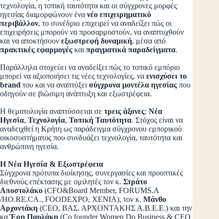
τεχνολογία, η τοπική ταυτότητα και οι σύγχρονες μορφές
ηγεσίας διαμορφώνουν ένα
νέο επιχειρηματικό
περιβάλλον
, το συνέδριο επιχειρεί να αναδείξει πώς οι
επιχειρήσεις μπορούν να προσαρμοστούν, να αναπτυχθούν
και να αποκτήσουν
εξωστρεφή δυναμική
, μέσα από
πρακτικές εφαρμογές
και
πραγματικά παραδείγματα
.
Παράλληλα στοχεύει να αναδείξει πώς το τοπικό εμπόριο
μπορεί να αξιοποιήσει τις νέες τεχνολογίες, να
ενισχύσει το
brand
του και να αναπτύξει
σύγχρονα μοντέλα ηγεσίας
που
οδηγούν σε βιώσιμη ανάπτυξη και εξωστρέφεια.
Η θεματολογία αναπτύσσεται σε
τρεις άξονες
:
Νέα
Ηγεσία
,
Τεχνολογία
,
Τοπική Ταυτότητα
. Στόχος είναι να
αναδειχθεί η Κρήτη ως παράδειγμα σύγχρονου εμπορικού
οικοσυστήματος που συνδυάζει τεχνολογία, ταυτότητα και
ανθρώπινη ηγεσία.
Η Νέα Ηγεσία & Εξωστρέφεια
Σύγχρονα πρότυπα διοίκησης, συνεργασίες και προοπτικές
διεθνούς επέκτασης με ομιλητές τον κ.
Στράτο
Αποστολάκο
(CFO&Board Member, FORUMS.A
/HO.RE.CA., FOODEXPO, XENIA), τον κ.
Μάνθο
Αρχοντάκη
(CEO, ΒΑΣ. ΑΡΧΟΝΤΑΚΗΣ Α.Β.Ε.Ε.) και την
κα
Έρη Παυλάκη
(Co founder Women Do Business & CEO