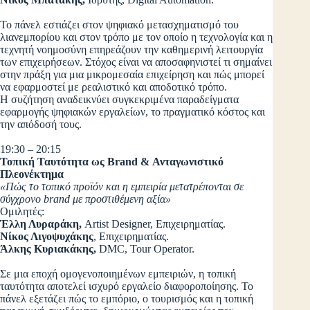
Το πάνελ εστιάζει στον ψηφιακό μετασχηματισμό του
λιανεμπορίου και στον τρόπο με τον οποίο η τεχνολογία και η
τεχνητή νοημοσύνη επηρεάζουν την καθημερινή λειτουργία
των επιχειρήσεων. Στόχος είναι να αποσαφηνιστεί τι σημαίνει
στην πράξη για μια μικρομεσαία επιχείρηση και πώς μπορεί
να εφαρμοστεί με ρεαλιστικό και αποδοτικό τρόπο.
Η συζήτηση αναδεικνύει συγκεκριμένα παραδείγματα
εφαρμογής ψηφιακών εργαλείων, το πραγματικό κόστος και
την απόδοσή τους.
19:30 – 20:15
Τοπική Ταυτότητα ως Brand & Ανταγωνιστικό
Πλεονέκτημα
«Πώς το τοπικό προϊόν και η εμπειρία μετατρέπονται σε
σύγχρονο brand με προστιθέμενη αξία»
Ομιλητές:
Έλλη Λυραράκη,
Artist Designer, Επιχειρηματίας.
Νίκος Λιγοψυχάκης
, Επιχειρηματίας.
Άλκης Κυριακάκης,
DMC, Tour Operator.
Σε μια εποχή ομογενοποιημένων εμπειριών, η τοπική
ταυτότητα αποτελεί ισχυρό εργαλείο διαφοροποίησης. Το
πάνελ εξετάζει πώς το εμπόριο, ο τουρισμός και η τοπική