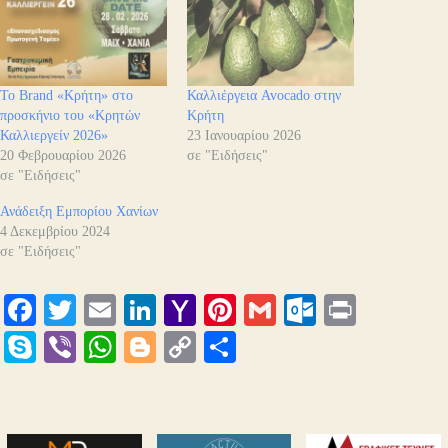
Το Brand «Κρήτη» στο
Καλλιέργεια Avocado στην
προσκήνιο του «Κρητών
Κρήτη
Καλλιεργείν 2026»
23 Ιανουαρίου 2026
20 Φεβρουαρίου 2026
σε "Ειδήσεις"
σε "Ειδήσεις"
Ανάδειξη Εμπορίου Χανίων
4 Δεκεμβρίου 2024
σε "Ειδήσεις"
Fa
T
E
Li
Y
Pi
G
O
Pr
ce
wi
m
nk
ah
nt
m
ut
in
S
Vi
W
Bl
C
Μ
bo
tte
ail
ed
oo
er
ail
lo
t
ky
be
ha
og
op
οι
ok
r
In
M
es
ok
pe
r
ts
ge
y
ρ
ail
t
.c
A
r
Li
α