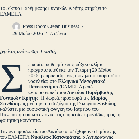
Το Δίκτυο Παρέμβασης Γυναικών Κρήτης στηρίζει το
ΕΛΜΕΠΑ
Press Room Cretan Business
26 Μαΐου 2026
Ατζέντα
[χρόνος ανάγνωσης 1 λεπτό]
Σ
ε ιδιαίτερα θερμό και φιλόξενο κλίμα
πραγματοποιήθηκε την Τετάρτη 20 Μαΐου
2026 η παράδοση ενός τροχήλατου καροτσιού
νοσηλείας στο
Ελληνικό Μεσογειακό
Πανεπιστήμιο
(ΕΛΜΕΠΑ) από
αντιπροσωπεία του
Δικτύου Παρέμβασης
Γυναικών Κρήτης
. Η δωρεά, προσφορά της
Μαρίας
Ξανθάκη
εις μνήμην του συζύγου της Γεωργίου Ξανθάκη,
καλύπτει μια ουσιαστική ανάγκη του Ιατρείου του
Πανεπιστημίου και ενισχύει τις υπηρεσίες φροντίδας προς τη
φοιτητική κοινότητα.
Την αντιπροσωπεία του Δικτύου υποδέχθηκαν ο Πρύτανης
του ΕΛΜΕΠΑ
Νικόλαος Κατσαράκης
, ο Αντιπρύτανης