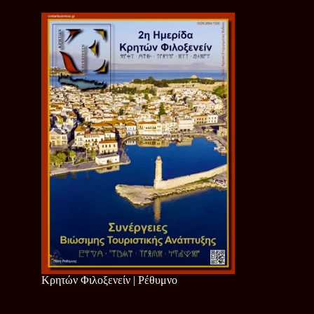
Κρητών Φιλοξενείν | Ρέθυμνο