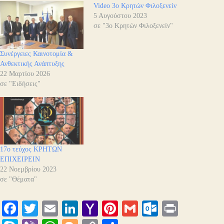
Video 3ο Κρητών Φιλοξενείν
5 Αυγούστου 2023
σε "3ο Κρητών Φιλοξενείν"
Συνέργειες Καινοτομία &
Ανθεκτικής Ανάπτυξης
22 Μαρτίου 2026
σε "Ειδήσεις"
17ο τεύχος ΚΡΗΤΩΝ
ΕΠΙΧΕΙΡΕΙΝ
22 Νοεμβρίου 2023
σε "Θέματα"
Fa
T
E
Li
Y
Pi
G
O
Pr