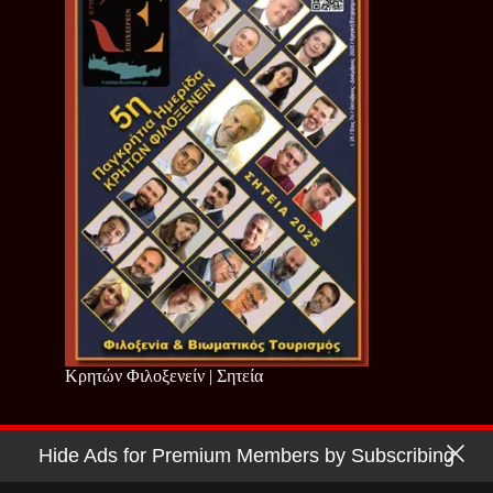
Κρητών Φιλοξενείν | Σητεία
Hide Ads for Premium Members by Subscribing
Copyright © 2026 - Cretan Business | Κρητών Επιχειρείν
Όροι Χρήσης
|
Πολιτική Απορρήτου