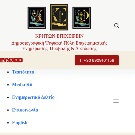
Μετάβαση
στο
περιεχόμενο
ΚΡΗΤΩΝ ΕΠΙΧΕΙΡΕΙΝ
Δημοσιογραφική Ψηφιακή Πύλη Επιχειρηματικής
Ενημέρωσης, Προβολής & Δικτύωσης
Τ: +30 6909101159
Ταυτότητα
Media Kit
Ενημερωτικό Δελτίο
Επικοινωνία
English