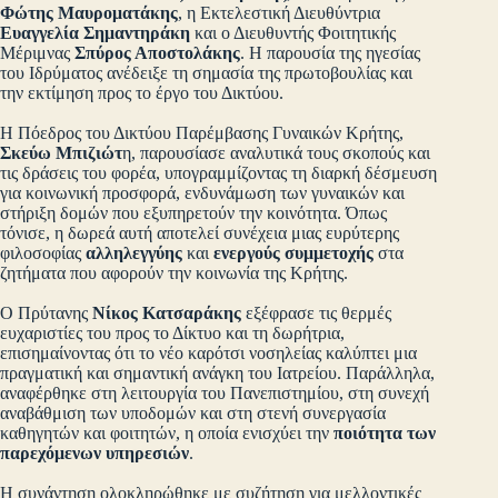
Φώτης Μαυροματάκης
, η Εκτελεστική Διευθύντρια
Ευαγγελία Σημαντηράκη
και ο Διευθυντής Φοιτητικής
Μέριμνας
Σπύρος Αποστολάκης
. Η παρουσία της ηγεσίας
του Ιδρύματος ανέδειξε τη σημασία της πρωτοβουλίας και
την εκτίμηση προς το έργο του Δικτύου.
Η Πόεδρος του Δικτύου Παρέμβασης Γυναικών Κρήτης,
Σκεύω Μπιζιώτ
η, παρουσίασε αναλυτικά τους σκοπούς και
τις δράσεις του φορέα, υπογραμμίζοντας τη διαρκή δέσμευση
για κοινωνική προσφορά, ενδυνάμωση των γυναικών και
στήριξη δομών που εξυπηρετούν την κοινότητα. Όπως
τόνισε, η δωρεά αυτή αποτελεί συνέχεια μιας ευρύτερης
φιλοσοφίας
αλληλεγγύης
και
ενεργούς συμμετοχής
στα
ζητήματα που αφορούν την κοινωνία της Κρήτης.
Ο Πρύτανης
Νίκος Κατσαράκης
εξέφρασε τις θερμές
ευχαριστίες του προς το Δίκτυο και τη δωρήτρια,
επισημαίνοντας ότι το νέο καρότσι νοσηλείας καλύπτει μια
πραγματική και σημαντική ανάγκη του Ιατρείου. Παράλληλα,
αναφέρθηκε στη λειτουργία του Πανεπιστημίου, στη συνεχή
αναβάθμιση των υποδομών και στη στενή συνεργασία
καθηγητών και φοιτητών, η οποία ενισχύει την
ποιότητα των
παρεχόμενων υπηρεσιών
.
Η συνάντηση ολοκληρώθηκε με συζήτηση για μελλοντικές