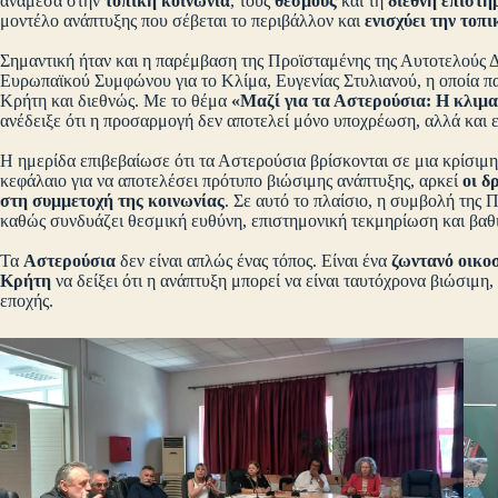
ανάμεσα στην
τοπική κοινωνία
, τους
θεσμούς
και τη
διεθνή επιστη
μοντέλο ανάπτυξης που σέβεται το περιβάλλον και
ενισχύει την τοπ
Σημαντική ήταν και η παρέμβαση της Προϊσταμένης της Αυτοτελούς 
Ευρωπαϊκού Συμφώνου για το Κλίμα, Ευγενίας Στυλιανού, η οποία πα
Κρήτη και διεθνώς. Με το θέμα
«Μαζί για τα Αστερούσια: Η κλιμ
ανέδειξε ότι η προσαρμογή δεν αποτελεί μόνο υποχρέωση, αλλά και ε
Η ημερίδα επιβεβαίωσε ότι τα Αστερούσια βρίσκονται σε μια κρίσιμη 
κεφάλαιο για να αποτελέσει πρότυπο βιώσιμης ανάπτυξης, αρκεί
οι δ
στη συμμετοχή της κοινωνίας
. Σε αυτό το πλαίσιο, η συμβολή της
καθώς συνδυάζει θεσμική ευθύνη, επιστημονική τεκμηρίωση και βαθι
Τα
Αστερούσια
δεν είναι απλώς ένας τόπος. Είναι ένα
ζωντανό οικο
Κρήτη
να δείξει ότι η ανάπτυξη μπορεί να είναι ταυτόχρονα βιώσιμη,
εποχής.