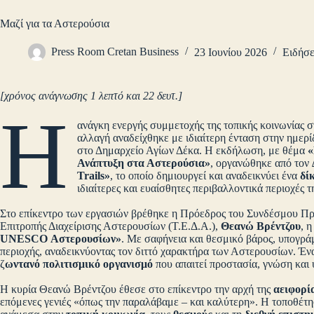
Μαζί για τα Αστερούσια
Press Room Cretan Business
23 Ιουνίου 2026
Ειδήσε
[χρόνος ανάγνωσης 1 λεπτό και 22 δευτ.]
Η
ανάγκη ενεργής συμμετοχής της τοπικής κοινωνίας σ
αλλαγή αναδείχθηκε με ιδιαίτερη ένταση στην ημερ
στο Δημαρχείο Αγίων Δέκα. Η εκδήλωση, με θέμα
«
Ανάπτυξη στα Αστερούσια»
, οργανώθηκε από τον
Trails»
, το οποίο δημιουργεί και αναδεικνύει ένα
δί
ιδιαίτερες και ευαίσθητες περιβαλλοντικά περιοχές 
Στο επίκεντρο των εργασιών βρέθηκε η Πρόεδρος του Συνδέσμου Πρ
Επιτροπής Διαχείρισης Αστερουσίων (Τ.Ε.Δ.Α.),
Θεανώ Βρέντζου
, 
UNESCO Αστερουσίων»
. Με σαφήνεια και θεσμικό βάρος, υπογράμ
περιοχής, αναδεικνύοντας τον διττό χαρακτήρα των Αστερουσίων. Έν
ζ
ωντανό πολιτισμικό οργανισμό
που απαιτεί προστασία, γνώση και 
Η κυρία Θεανώ Βρέντζου έθεσε στο επίκεντρο την αρχή της
αειφορί
επόμενες γενιές «όπως την παραλάβαμε – και καλύτερη». Η τοποθέτη