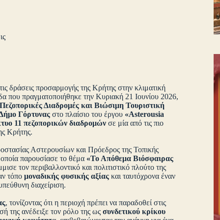
ις
τις δράσεις προσαρμογής της Κρήτης στην κλιματική
ίδα που πραγματοποιήθηκε την Κυριακή 21 Ιουνίου 2026,
Πεζοπορικές Διαδρομές και Βιώσιμη Τουριστική
Δήμο Γόρτυνας
στο πλαίσιο του έργου
«Asterousia
κτυο 11 πεζοπορικών διαδρομών
σε μία από τις πιο
της Κρήτης.
οστασίας Αστερουσίων και Πρόεδρος της Τοπικής
η οποία παρουσίασε το θέμα
«Το Απόθεμα Βιόσφαιρας
μισε τον περιβαλλοντικό και πολιτιστικό πλούτο της
αν τόπο
μοναδικής φυσικής αξίας
και ταυτόχρονα έναν
υπεύθυνη διαχείριση.
ας
, τονίζοντας ότι η περιοχή πρέπει να παραδοθεί στις
σή της ανέδειξε τον ρόλο της ως
συνδετικού κρίκου