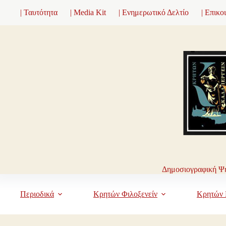
Μετάβαση
| Ταυτότητα
| Media Kit
| Ενημερωτικό Δελτίο
| Επικο
στο
περιεχόμενο
Δημοσιογραφική Ψη
Περιοδικά
Κρητών Φιλοξενείν
Κρητών 