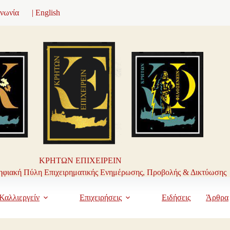
ινωνία
| English
ΚΡΗΤΩΝ ΕΠΙΧΕΙΡΕΙΝ
φιακή Πύλη Επιχειρηματικής Ενημέρωσης, Προβολής & Δικτύωσης
Καλλιεργείν
Επιχειρήσεις
Ειδήσεις
Άρθρα