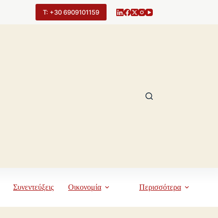
Τ: +30 6909101159
Συνεντεύξεις
Οικονομία
Περισσότερα