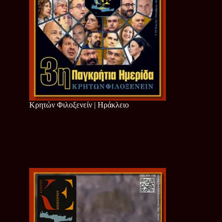
Κρητών Φιλοξενείν | Ηράκλειο