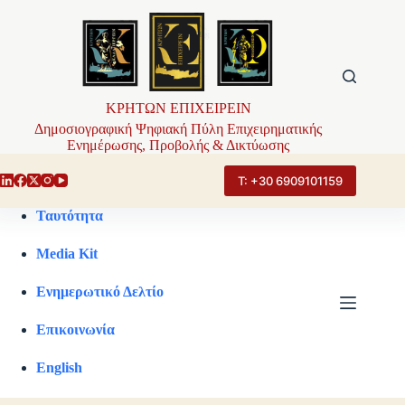
Μετάβαση
στο
περιεχόμενο
ΚΡΗΤΩΝ ΕΠΙΧΕΙΡΕΙΝ
Δημοσιογραφική Ψηφιακή Πύλη Επιχειρηματικής
Ενημέρωσης, Προβολής & Δικτύωσης
Τ: +30 6909101159
Ταυτότητα
Media Kit
Ενημερωτικό Δελτίο
Επικοινωνία
English