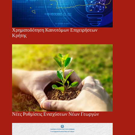
Χρηματοδότηση Καινοτόμων Επιχειρήσεων
Κρήτης
Νέες Ρυθμίσεις Ενισχύσεων Νέων Γεωργών