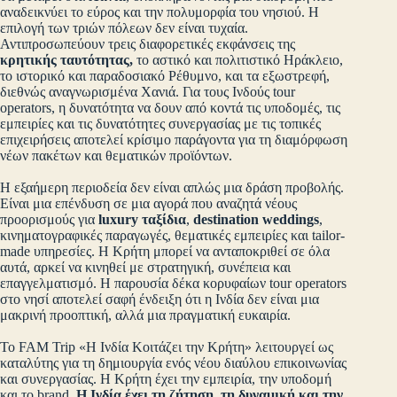
αναδεικνύει το εύρος και την πολυμορφία του νησιού. Η
επιλογή των τριών πόλεων δεν είναι τυχαία.
Αντιπροσωπεύουν τρεις διαφορετικές εκφάνσεις της
κρητικής ταυτότητας
,
το αστικό και πολιτιστικό Ηράκλειο,
το ιστορικό και παραδοσιακό Ρέθυμνο, και τα εξωστρεφή,
διεθνώς αναγνωρισμένα Χανιά. Για τους Ινδούς tour
operators, η δυνατότητα να δουν από κοντά τις υποδομές, τις
εμπειρίες και τις δυνατότητες συνεργασίας με τις τοπικές
επιχειρήσεις αποτελεί κρίσιμο παράγοντα για τη διαμόρφωση
νέων πακέτων και θεματικών προϊόντων.
Η εξαήμερη περιοδεία δεν είναι απλώς μια δράση προβολής.
Είναι μια επένδυση σε μια αγορά που αναζητά νέους
προορισμούς για
luxury ταξίδια
,
destination weddings
,
κινηματογραφικές παραγωγές, θεματικές εμπειρίες και tailor-
made υπηρεσίες. Η Κρήτη μπορεί να ανταποκριθεί σε όλα
αυτά, αρκεί να κινηθεί με στρατηγική, συνέπεια και
επαγγελματισμό. Η παρουσία δέκα κορυφαίων tour operators
στο νησί αποτελεί σαφή ένδειξη ότι η Ινδία δεν είναι μια
μακρινή προοπτική, αλλά μια πραγματική ευκαιρία.
Το FAM Trip «Η Ινδία Κοιτάζει την Κρήτη» λειτουργεί ως
καταλύτης για τη δημιουργία ενός νέου διαύλου επικοινωνίας
και συνεργασίας. Η Κρήτη έχει την εμπειρία, την υποδομή
και το brand.
Η Ινδία έχει τη ζήτηση, τη δυναμική και την