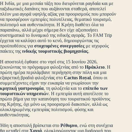
Η Ινδία, με μια μεσαία τάξη που διευρύνεται ραγδαία και με
ταξιδιωτικές δαπάνες που αυξάνονται σταθερά, αποτελεί
πλέον μια αγορά υψηλής αξίας για προορισμούς που μπορούν
να προσφέρουν εμπειρίες πολυτέλειας, θεματικό τουρισμό,
πολιτισμό και αυθεντικότητα. Η Κρήτη διαθέτει όλα τα
παραπάνω, αλλά μέχρι σήμερα δεν είχε αξιοποιήσει
συστηματικά το δυναμικό της ινδικής αγοράς. Το FAM Trip
έρχεται να καλύψει αυτό το κενό, δημιουργώντας τις
προϋποθέσεις για
στοχευμένες συνεργασίες
με ισχυρούς
παίκτες της
ινδικής τουριστικής βιομηχανίας
.
Η αποστολή έφθασε στο νησί στις 15 Ιουνίου 2026,
ξεκινώντας το πρόγραμμα φιλοξενίας από το
Ηράκλειο
. Η
πρώτη ημέρα περιλάμβανε περιήγηση στην πόλη και μια
εξαιρετική βραδιά φιλοξενίας στο
Cactus Royal
, όπου οι
συμμετέχοντες είχαν την ευκαιρία να γνωρίσουν την
κρητική γαστρονομία
, τη φιλοξενία και το
επίπεδο των
τουριστικών υπηρεσιώ
ν. Η εμπειρία αυτή αποτέλεσε το
πρώτο βήμα για την κατανόηση του τουριστικού προϊόντος
της Κρήτης, όχι μόνο ως προορισμού διακοπών, αλλά ως
ολοκληρωμένης εμπειρίας πολιτισμού, φύσης και
αυθεντικότητας.
Ήδη η αποστολή βρίσκεται στο
Ρέθυμνο
, ενώ στη συνέχεια
θα μεταβεί στα
Χανιά
, ολοκληρώνοντας μια διαδρομή που