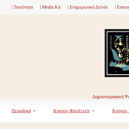
Μετάβαση
| Ταυτότητα
| Media Kit
| Ενημερωτικό Δελτίο
| Επικο
στο
περιεχόμενο
Δημοσιογραφική Ψη
Περιοδικά
Κρητών Φιλοξενείν
Κρητών 