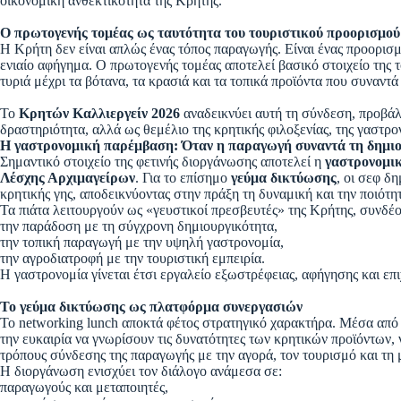
οικονομική ανθεκτικότητα της Κρήτης.
Ο πρωτογενής τομέας ως ταυτότητα του τουριστικού προορισμο
Η Κρήτη δεν είναι απλώς ένας τόπος παραγωγής. Είναι ένας προορισμό
ενιαίο αφήγημα. Ο πρωτογενής τομέας αποτελεί βασικό στοιχείο της τ
τυριά μέχρι τα βότανα, τα κρασιά και τα τοπικά προϊόντα που συναντά
Το
Κρητών Καλλιεργείν 2026
αναδεικνύει αυτή τη σύνδεση, προβάλ
δραστηριότητα, αλλά ως θεμέλιο της κρητικής φιλοξενίας, της γαστρον
Η γαστρονομική παρέμβαση: Όταν η παραγωγή συναντά τη δημι
Σημαντικό στοιχείο της φετινής διοργάνωσης αποτελεί η
γαστρονομι
Λέσχης Αρχιμαγείρων
. Για το επίσημο
γεύμα δικτύωσης
, οι σεφ δ
κρητικής γης, αποδεικνύοντας στην πράξη τη δυναμική και την ποιότη
Τα πιάτα λειτουργούν ως «γευστικοί πρεσβευτές» της Κρήτης, συνδέο
την παράδοση με τη σύγχρονη δημιουργικότητα,
την τοπική παραγωγή με την υψηλή γαστρονομία,
την αγροδιατροφή με την τουριστική εμπειρία.
Η γαστρονομία γίνεται έτσι εργαλείο εξωστρέφειας, αφήγησης και επ
Το γεύμα δικτύωσης ως πλατφόρμα συνεργασιών
Το networking lunch αποκτά φέτος στρατηγικό χαρακτήρα. Μέσα από 
την ευκαιρία να γνωρίσουν τις δυνατότητες των κρητικών προϊόντων,
τρόπους σύνδεσης της παραγωγής με την αγορά, τον τουρισμό και τη 
Η διοργάνωση ενισχύει τον διάλογο ανάμεσα σε:
παραγωγούς και μεταποιητές,