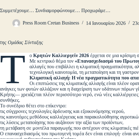
Συμμετέχουμε… Συνδιαμορφώνουμε… Προχωράμε…
Press Room Cretan Business
14 Ιανουαρίου 2026
23ο
της Ομάδας Σύνταξης
Τ
ο
Κρητών Καλλιεργείν 2026
έρχεται σε μια κρίσιμη 
Με κεντρικό θέμα τον
«Επανασχεδιασμό του Πρωτο
αλλαγές που επιβάλλει η κλιματική πραγματικότητα, αλ
τεχνολογική καινοτομία, τη μεταποίηση και τη γαστρον
Κλιματική αλλαγή: Η νέα πραγματικότητα που απα
Οι επιπτώσεις της κλιματικής αλλαγής είναι πλέον ορατ
ανάγκες των φυτών αλλάζουν και η διαχείριση των υδάτινων πόρων γί
Κρήτης— χρειάζεται πλέον περισσότερο νερό, ενώ νέες καλλιέργειες ε
συνθήκες.
Το συνέδριο θέτει στο επίκεντρο:
τις σύγχρονες τεχνολογίες άρδευσης και εξοικονόμησης νερού,
τις καινοτόμες μεθόδους καλλιέργειας και παρακολούθησης αγροτικώ
τις λύσεις μεταποίησης που αυξάνουν την αξία των προϊόντων,
τη μετάβαση σε μοντέλα παραγωγής που αντέχουν στις κλιματικές πιέ
Ο επανασχεδιασμός του πρωτογενή τομέα δεν είναι επιλογή· είναι αν