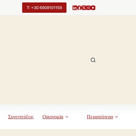
Τ: +30 6909101159
Συνεντεύξεις
Οικονομία
Περισσότερα