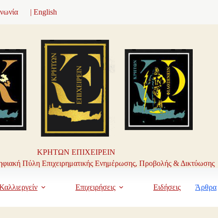
ινωνία
| English
ΚΡΗΤΩΝ ΕΠΙΧΕΙΡΕΙΝ
φιακή Πύλη Επιχειρηματικής Ενημέρωσης, Προβολής & Δικτύωσης
Καλλιεργείν
Επιχειρήσεις
Ειδήσεις
Άρθρα