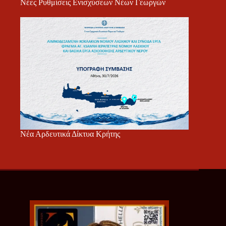
Νέες Ρυθμίσεις Ενισχύσεων Νέων Γεωργών
Νέα Αρδευτικά Δίκτυα Κρήτης