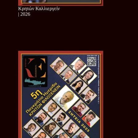
Κρητών Καλλιεργείν
| 2026