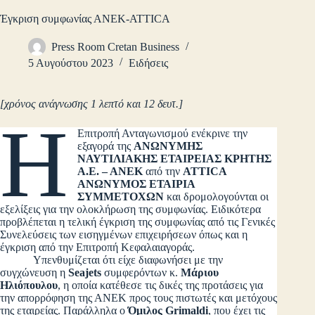
Έγκριση συμφωνίας ΑΝΕΚ-ATTICA
Press Room Cretan Business
5 Αυγούστου 2023
Ειδήσεις
[χρόνος ανάγνωσης 1 λεπτό και 12 δευτ.]
Η
Επιτροπή Ανταγωνισμού ενέκρινε την
εξαγορά της
ΑΝΩΝΥΜΗΣ
ΝΑΥΤΙΛΙΑΚΗΣ ΕΤΑΙΡΕΙΑΣ ΚΡΗΤΗΣ
Α.Ε. – ΑΝΕΚ
από την
ATTICA
ΑΝΩΝΥΜΟΣ ΕΤΑΙΡΙΑ
ΣΥΜΜΕΤΟΧΩΝ
και δρομολογούνται οι
εξελίξεις για την ολοκλήρωση της συμφωνίας. Ειδικότερα
προβλέπεται η τελική έγκριση της συμφωνίας από τις Γενικές
Συνελεύσεις των εισηγμένων επιχειρήσεων όπως και η
έγκριση από την Επιτροπή Κεφαλαιαγοράς.
Υπενθυμίζεται ότι είχε διαφωνήσει με την
συγχώνευση η
Seajets
συμφερόντων κ.
Μάριου
Ηλιόπουλου
, η οποία κατέθεσε τις δικές της προτάσεις για
την απορρόφηση της ΑΝΕΚ προς τους πιστωτές και μετόχους
της εταιρείας. Παράλληλα ο
Όμιλος Grimaldi
, που έχει τις