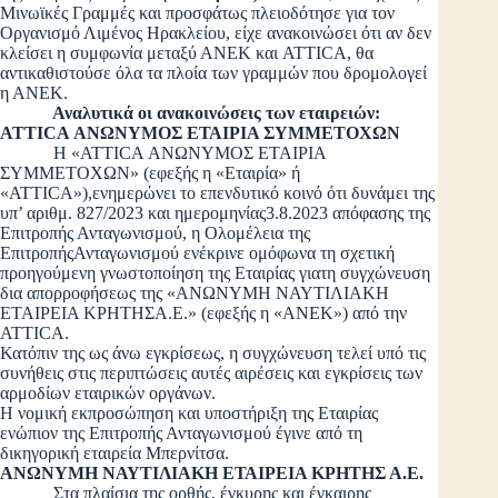
Μινωϊκές Γραμμές και προσφάτως πλειοδότησε για τον
Οργανισμό Λιμένος Ηρακλείου, είχε ανακοινώσει ότι αν δεν
κλείσει η συμφωνία μεταξύ ΑΝΕΚ και ATTICA, θα
αντικαθιστούσε όλα τα πλοία των γραμμών που δρομολογεί
η ΑΝΕΚ.
Αναλυτικά οι ανακοινώσεις των εταιρειών:
ATTICA
ΑΝΩΝΥΜΟΣ ΕΤΑΙΡΙΑ ΣΥΜΜΕΤΟΧΩΝ
Η «ATTICA ΑΝΩΝΥΜΟΣ ΕΤΑΙΡΙΑ
ΣΥΜΜΕΤΟΧΩΝ» (εφεξής η «Εταιρία» ή
«ATTICA»),ενημερώνει το επενδυτικό κοινό ότι δυνάμει της
υπ’ αριθμ. 827/2023 και ημερομηνίας3.8.2023 απόφασης της
Επιτροπής Ανταγωνισμού, η Ολομέλεια της
ΕπιτροπήςΑνταγωνισμού ενέκρινε ομόφωνα τη σχετική
προηγούμενη γνωστοποίηση της Εταιρίας γιατη συγχώνευση
δια απορροφήσεως της «ΑΝΩΝΥΜΗ ΝΑΥΤΙΛΙΑΚΗ
ΕΤΑΙΡΕΙΑ ΚΡΗΤΗΣA.E.» (εφεξής η «ΑΝΕΚ») από την
ATTICA.
Κατόπιν της ως άνω εγκρίσεως, η συγχώνευση τελεί υπό τις
συνήθεις στις περιπτώσεις αυτές αιρέσεις και εγκρίσεις των
αρμοδίων εταιρικών οργάνων.
Η νομική εκπροσώπηση και υποστήριξη της Εταιρίας
ενώπιον της Επιτροπής Ανταγωνισμού έγινε από τη
δικηγορική εταιρεία Μπερνίτσα.
ΑΝΩΝΥΜΗ ΝΑΥΤΙΛΙΑΚΗ ΕΤΑΙΡΕΙΑ ΚΡΗΤΗΣ Α.Ε.
Στα πλαίσια της ορθής, έγκυρης και έγκαιρης