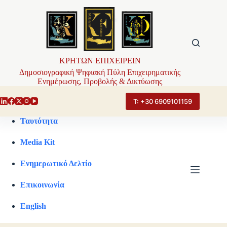
Μετάβαση
στο
περιεχόμενο
ΚΡΗΤΩΝ ΕΠΙΧΕΙΡΕΙΝ
Δημοσιογραφική Ψηφιακή Πύλη Επιχειρηματικής
Ενημέρωσης, Προβολής & Δικτύωσης
Τ: +30 6909101159
Ταυτότητα
Media Kit
Ενημερωτικό Δελτίο
Επικοινωνία
English