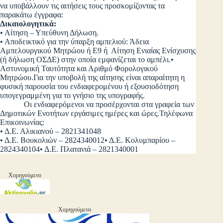
να υποβάλλουν τις αιτήσεις τους προσκομίζοντας τα
παρακάτω έγγραφα:
Δικαιολογητικά:
• Αίτηση – Υπεύθυνη Δήλωση.
• Αποδεικτικό για την ύπαρξη αμπελιού: Άδεια
Αμπελουργικού Μητρώου ή Ε9 ή Αίτηση Ενιαίας Ενίσχυσης
(ή δήλωση ΟΣΔΕ) στην οποία εμφανίζεται το αμπέλι.•
Αστυνομική Ταυτότητα και Αριθμό Φορολογικού
Μητρώου.Για την υποβολή της αίτησης είναι απαραίτητη η
φυσική παρουσία του ενδιαφερομένου ή εξουσιοδότηση
υπογεγραμμένη για το γνήσιο της υπογραφής.
Οι ενδιαφερόμενοι να προσέρχονται στα γραφεία των
Δημοτικών Ενοτήτων εργάσιμες ημέρες και ώρες.Τηλέφωνα
Επικοινωνίας:
• Δ.Ε. Αλικιανού – 2821341048
• Δ.Ε. Βουκολιών – 2824340012• Δ.Ε. Κολυμπαρίου –
2824340104• Δ.Ε. Πλατανιά – 2821340001
Χορηγούμενο
Χορηγούμενο