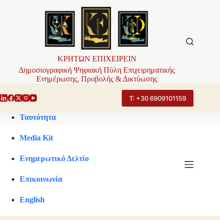
Μετάβαση
στο
περιεχόμενο
ΚΡΗΤΩΝ ΕΠΙΧΕΙΡΕΙΝ
Δημοσιογραφική Ψηφιακή Πύλη Επιχειρηματικής
Ενημέρωσης, Προβολής & Δικτύωσης
Τ: +30 6909101159
Ταυτότητα
Media Kit
Ενημερωτικό Δελτίο
Επικοινωνία
English