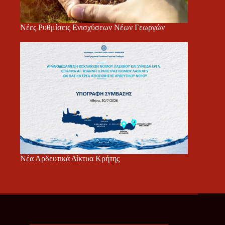
Νέες Ρυθμίσεις Ενισχύσεων Νέων Γεωργών
Νέα Αρδευτικά Δίκτυα Κρήτης