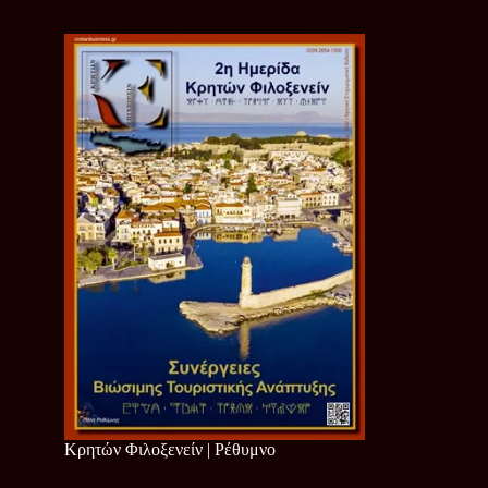
Κρητών Φιλοξενείν | Ρέθυμνο