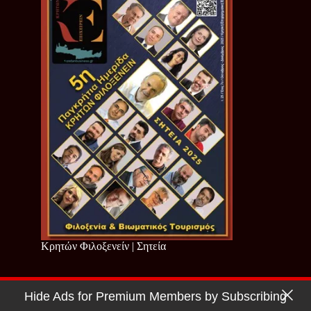
Κρητών Φιλοξενείν | Σητεία
Hide Ads for Premium Members by Subscribing
Copyright © 2026 - Cretan Business | Κρητών Επιχειρείν