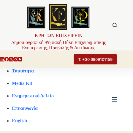
Μετάβαση
στο
περιεχόμενο
ΚΡΗΤΩΝ ΕΠΙΧΕΙΡΕΙΝ
Δημοσιογραφική Ψηφιακή Πύλη Επιχειρηματικής
Ενημέρωσης, Προβολής & Δικτύωσης
Τ: +30 6909101159
Ταυτότητα
Media Kit
Ενημερωτικό Δελτίο
Επικοινωνία
English