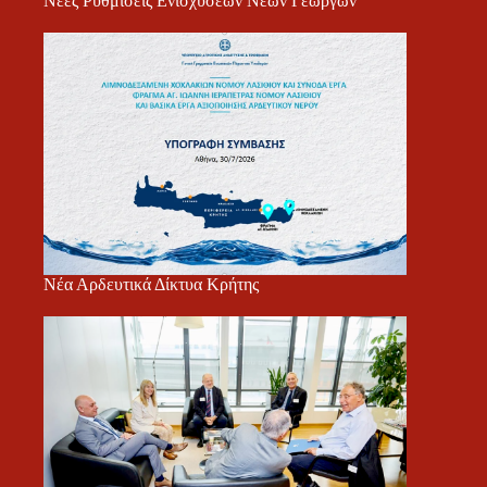
Νέες Ρυθμίσεις Ενισχύσεων Νέων Γεωργών
Νέα Αρδευτικά Δίκτυα Κρήτης