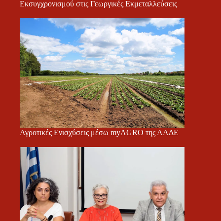
Εκσυγχρονισμού στις Γεωργικές Εκμεταλλεύσεις
Αγροτικές Ενισχύσεις μέσω myAGRO της ΑΑΔΕ