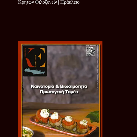
Κρητών Φιλοξενείν | Ηράκλειο