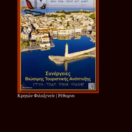
Κρητών Φιλοξενείν | Ρέθυμνο