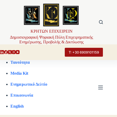
Μετάβαση
στο
περιεχόμενο
ΚΡΗΤΩΝ ΕΠΙΧΕΙΡΕΙΝ
Δημοσιογραφική Ψηφιακή Πύλη Επιχειρηματικής
Ενημέρωσης, Προβολής & Δικτύωσης
Τ: +30 6909101159
Ταυτότητα
Media Kit
Ενημερωτικό Δελτίο
Επικοινωνία
English