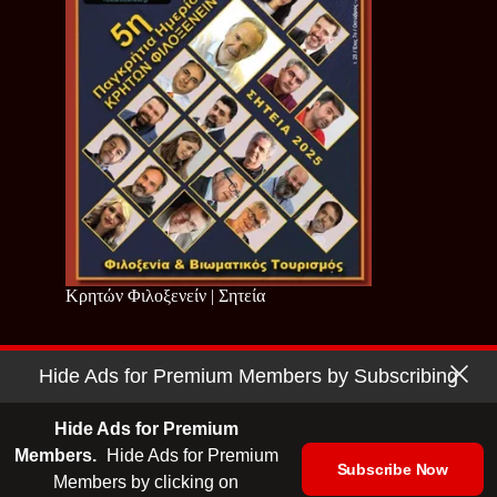
Κρητών Φιλοξενείν | Σητεία
Hide Ads for Premium Members by Subscribing
Copyright © 2026 - Cretan Business | Κρητών Επιχειρείν
Όροι Χρήσης
|
Πολιτική Απορρήτου
Hide Ads for Premium
Members.
Hide Ads for Premium
Subscribe Now
Members by clicking on