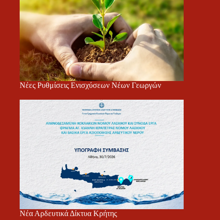
Νέες Ρυθμίσεις Ενισχύσεων Νέων Γεωργών
Νέα Αρδευτικά Δίκτυα Κρήτης