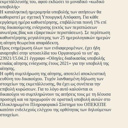
εκμετάλλευσής του, αφού εκδώσει το μοναδικό «κωδικό
υποβολής»
Η καταληκτική ημερομηνία υποβολής των αιτήσεων θα
καθοριστεί με σχετική Υπουργική Απόφαση. Για κάθε
εργάσιμη ημέρα καθυστέρησης, επιβάλλεται ποινή 1% επί
της δικαιούμενης ενίσχυσης (εκτός των περιπτώσεων
ανωτέρας βίας και εξαιρετικών περιστάσεων). Σε περίπτωση
καθυστέρησης μεγαλύτερης των 25 ημερολογιακών ημερών
η αίτηση θεωρείται απαράδεκτη.
Προς ενημέρωση όλων των ενδιαφερομένων, έχει ήδη
αναρτηθεί στην ιστοσελίδα του Οργανισμού το υπ’ αρ.
23921/15.04.21 έγγραφο «Οδηγίες διαδικασίας υποβολής
ενιαίας αίτησης ενίσχυσης έτους 2021» για την υποβολή της
αίτησης.
Η ορθή συμπλήρωση της αίτησης, αποτελεί αποκλειστική
ευθύνη του δικαιούχου. Τυχόν λανθασμένη δήλωση των
στοιχείων της εκμετάλλευσης, θα έχει ως συνέπεια την
επιβολή κυρώσεων. Για το λόγο αυτό καλούνται οι
δικαιούχοι να συμπληρώνουν τις αιτήσεις τους με τη δέουσα
προσοχή και να προχωρούν σε οριστική υποβολή αυτών στο
Ολοκληρωμένο Πληροφοριακό Σύστημα του ΟΠΕΚΕΠΕ
κατόπιν ενδελεχούς ελέγχου της ορθότητας των δηλούμενων
στοιχείων.