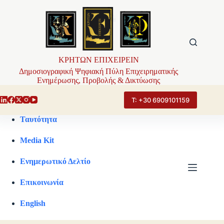
Μετάβαση
στο
περιεχόμενο
ΚΡΗΤΩΝ ΕΠΙΧΕΙΡΕΙΝ
Δημοσιογραφική Ψηφιακή Πύλη Επιχειρηματικής
Ενημέρωσης, Προβολής & Δικτύωσης
Τ: +30 6909101159
Ταυτότητα
Media Kit
Ενημερωτικό Δελτίο
Επικοινωνία
English