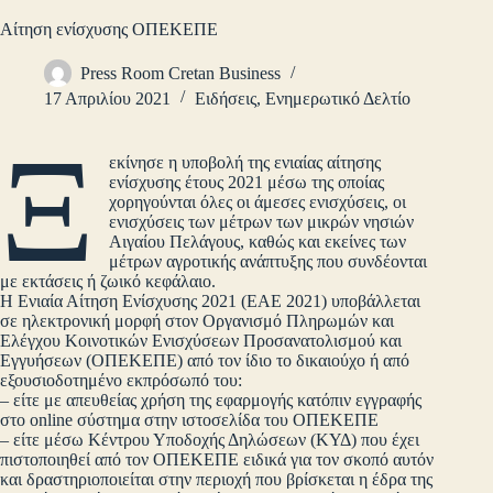
Αίτηση ενίσχυσης ΟΠΕΚΕΠΕ
Press Room Cretan Business
17 Απριλίου 2021
Ειδήσεις
,
Ενημερωτικό Δελτίο
Ξ
εκίνησε η υποβολή της ενιαίας αίτησης
ενίσχυσης έτους 2021 μέσω της οποίας
χορηγούνται όλες οι άμεσες ενισχύσεις, οι
ενισχύσεις των μέτρων των μικρών νησιών
Αιγαίου Πελάγους, καθώς και εκείνες των
μέτρων αγροτικής ανάπτυξης που συνδέονται
με εκτάσεις ή ζωικό κεφάλαιο.
Η Ενιαία Αίτηση Ενίσχυσης 2021 (ΕΑΕ 2021) υποβάλλεται
σε ηλεκτρονική μορφή στον Οργανισμό Πληρωμών και
Ελέγχου Κοινοτικών Ενισχύσεων Προσανατολισμού και
Εγγυήσεων (ΟΠΕΚΕΠΕ) από τον ίδιο το δικαιούχο ή από
εξουσιοδοτημένο εκπρόσωπό του:
– είτε με απευθείας χρήση της εφαρμογής κατόπιν εγγραφής
στο online σύστημα στην ιστοσελίδα του ΟΠΕΚΕΠΕ
– είτε μέσω Κέντρου Υποδοχής Δηλώσεων (ΚΥΔ) που έχει
πιστοποιηθεί από τον ΟΠΕΚΕΠΕ ειδικά για τον σκοπό αυτόν
και δραστηριοποιείται στην περιοχή που βρίσκεται η έδρα της