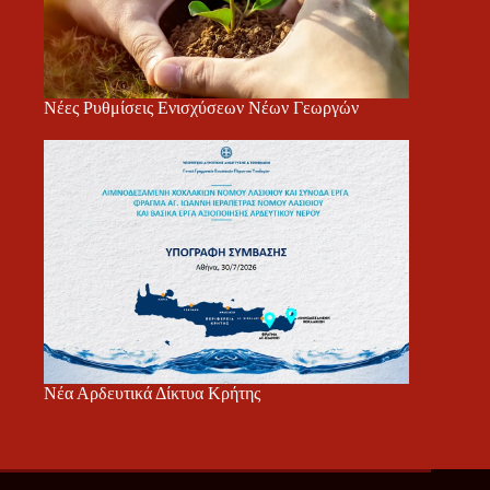
Νέες Ρυθμίσεις Ενισχύσεων Νέων Γεωργών
Νέα Αρδευτικά Δίκτυα Κρήτης