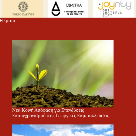
m
εί
τε
Θέματα
Νέα Κοινή Απόφαση για Επενδύσεις
Εκσυγχρονισμού στις Γεωργικές Εκμεταλλεύσεις