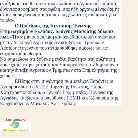
εντάξουμε στο θεσμικό τους πλαίσιο τα Αγροτικά Τμήματα,
δίνοντας πρόσβαση στα οφέλη μιας ήδη οργανωμένης δομής
στους παραγωγούς και στους επαγγελματίες του πρωτογενή
τομέα».
Ο Πρόεδρος της Κεντρικής Ένωσης
Επιμελητηρίων Ελλάδας, Ιωάννης Μασούτης δήλωσε
πως
«Ήταν μια ουσιαστική και όχι εθιμοτυπική συνάντηση
με τον Υπουργό Αγροτικής Ανάπτυξης και Τροφικών
Λευτέρη Αυγενάκη που ανταποκρίθηκε αμέσως και τον
ευχαριστούμε θερμά.
Να σημειώσω ότι δόθηκε μεγάλη βαρύτητα στη συζήτηση
που είχαμε στην πρόταση του Υπουργού για την δημιουργία
και την ένταξη Αγροτικών Τμημάτων στα Επιμελητήρια της
χώρας».
ΕΠίσης στην συνάντηση συμμετέιχανΠαρόντες οι
Αντιπρόεδροι της ΚΕΕΕ, Ιορδάνης Τσώτσος, Ηλίας
Χατζηχριστοδούλου, ο Γενικός Γραμματέας, Παναγιώτης
Αγνιάδης καθώς και ο υπεύθυνος ΓΕΜΗ και Εξυπηρέτησης
Επιχειρήσεων, Μανώλης Αλιφιεράκης.
Χορηγούμενο