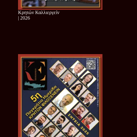
Κρητών Καλλιεργείν
| 2026