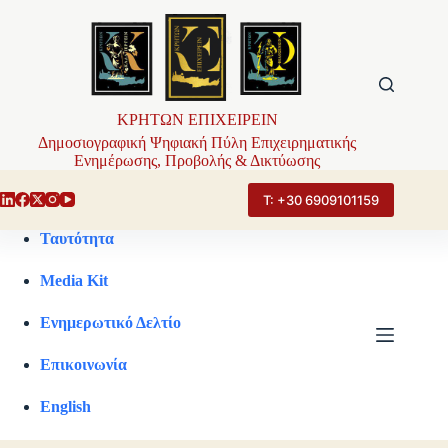
Μετάβαση
στο
περιεχόμενο
ΚΡΗΤΩΝ ΕΠΙΧΕΙΡΕΙΝ
Δημοσιογραφική Ψηφιακή Πύλη Επιχειρηματικής
Ενημέρωσης, Προβολής & Δικτύωσης
Τ: +30 6909101159
Ταυτότητα
Media Kit
Ενημερωτικό Δελτίο
Επικοινωνία
English