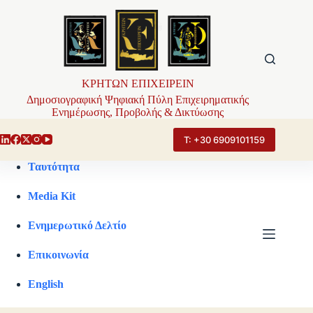
Μετάβαση
στο
περιεχόμενο
ΚΡΗΤΩΝ ΕΠΙΧΕΙΡΕΙΝ
Δημοσιογραφική Ψηφιακή Πύλη Επιχειρηματικής
Ενημέρωσης, Προβολής & Δικτύωσης
Τ: +30 6909101159
Ταυτότητα
Media Kit
Ενημερωτικό Δελτίο
Επικοινωνία
English