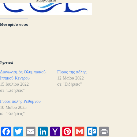
Χορηγούμενο
Μου αρέσει αυτό:
Σχετικά
Διαγωνισμός Ολυμπιακού
Γύρος της πόλης
Ιππικού Κέντρου
12 Μαΐου 2022
15 Ιουλίου 2022
σε "Ειδήσεις"
σε "Ειδήσεις"
Γύρος πόλης Ρεθύμνου
10 Μαΐου 2023
σε "Ειδήσεις"
Fa
T
E
Li
Y
Pi
G
O
Pr