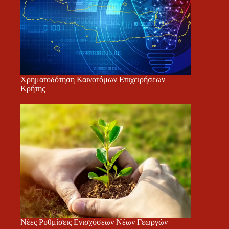
Χρηματοδότηση Καινοτόμων Επιχειρήσεων
Κρήτης
Νέες Ρυθμίσεις Ενισχύσεων Νέων Γεωργών