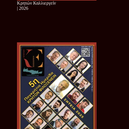
Κρητών Καλλιεργείν
| 2026