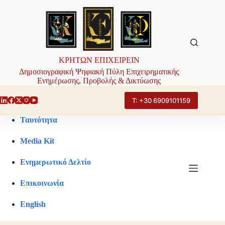
Μετάβαση
στο
περιεχόμενο
ΚΡΗΤΩΝ ΕΠΙΧΕΙΡΕΙΝ
Δημοσιογραφική Ψηφιακή Πύλη Επιχειρηματικής
Ενημέρωσης, Προβολής & Δικτύωσης
Τ: +30 6909101159
Ταυτότητα
Media Kit
Ενημερωτικό Δελτίο
Επικοινωνία
English