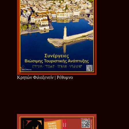
Κρητών Φιλοξενείν | Ρέθυμνο