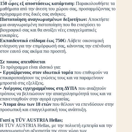
150 ώρες εξ αποστάσεως κατάρτιση:
Παρακολουθήστε τα
μαθήματα από την άνεση του χώρου σας, προσαρμόζοντας το
πρόγραμμα στις δικές σας ανάγκες.
Πιστοποίηση αναγνωρισμένων δεξιοτήτων:
Αποκτήστε
μια αναγνωρισμένη πιστοποίηση που θα ενισχύσει το
βιογραφικό σας και θα ανοίξει νέες επαγγελματικές
ευκαιρίες.
Εκπαιδευτικό επίδομα έως 750€:
Λάβετε οικονομική
ενίσχυση για την επιμόρφωσή σας, κάνοντας την επένδυση
στον εαυτό σας ακόμα πιο προσιτή.
Σε ποιους απευθύνεται
Το πρόγραμμα είναι ιδανικό για:
•
Εργαζόμενους στον ιδιωτικό τομέα
που επιθυμούν να
επικαιροποιήσουν τις γνώσεις τους και να παραμείνουν
μπροστά στις εξελίξεις.
•
Ανέργους εγγεγραμμένους στη ΔΥΠΑ
που αναζητούν
τρόπους να βελτιώσουν την απασχολησιμότητά τους και να
επανενταχθούν στην αγορά εργασίας.
•
Άτομα άνω των 18 ετών
που θέλουν να επενδύσουν στην
προσωπική και επαγγελματική τους ανάπτυξη.
Γιατί η TÜV AUSTRIA Hellas;
Η TÜV AUSTRIA Hellas, με την πολυετή εμπειρία και την
αναγνωρισμένη αξιοπιστία της στον χώρο των