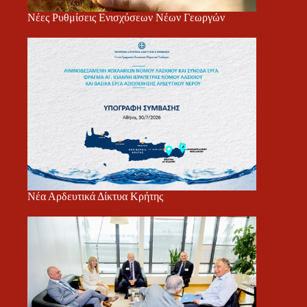
Νέες Ρυθμίσεις Ενισχύσεων Νέων Γεωργών
Νέα Αρδευτικά Δίκτυα Κρήτης