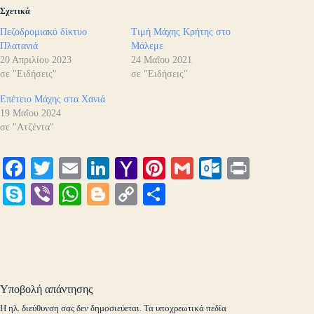
Σχετικά
Πεζοδρομιακό δίκτυο
Τιμή Μάχης Κρήτης στο
Πλατανιά
Μάλεμε
20 Απριλίου 2023
24 Μαΐου 2021
σε "Ειδήσεις"
σε "Ειδήσεις"
Επέτειο Μάχης στα Χανιά
19 Μαΐου 2024
σε "Ατζέντα"
Fa
T
E
Li
Y
Pi
G
O
Pr
ce
wi
m
nk
ah
nt
m
ut
in
S
Vi
W
Bl
C
Μ
bo
tte
ail
ed
oo
er
ail
lo
t
ky
be
ha
og
op
οι
ok
r
In
M
es
ok
pe
r
ts
ge
y
ρ
ail
t
.c
A
r
Li
α
o
pp
nk
στ
Υποβολή απάντησης
m
εί
Η ηλ. διεύθυνση σας δεν δημοσιεύεται.
Τα υποχρεωτικά πεδία