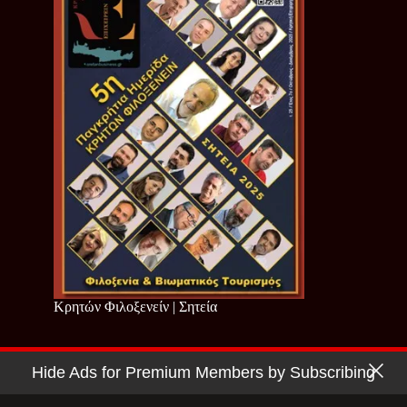
Κρητών Φιλοξενείν | Σητεία
Hide Ads for Premium Members by Subscribing
Copyright © 2026 - Cretan Business | Κρητών Επιχειρείν
Όροι Χρήσης
|
Πολιτική Απορρήτου