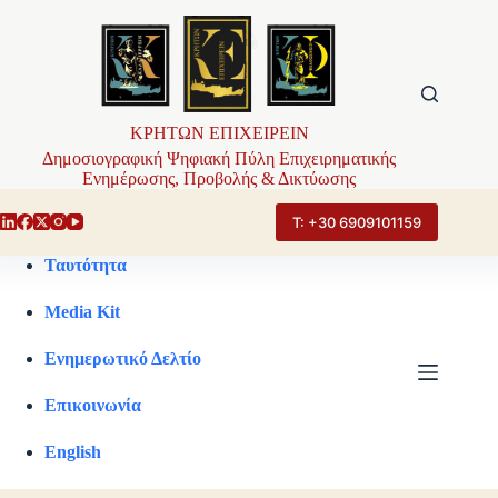
Μετάβαση
στο
περιεχόμενο
ΚΡΗΤΩΝ ΕΠΙΧΕΙΡΕΙΝ
Δημοσιογραφική Ψηφιακή Πύλη Επιχειρηματικής
Ενημέρωσης, Προβολής & Δικτύωσης
Τ: +30 6909101159
Ταυτότητα
Media Kit
Ενημερωτικό Δελτίο
Επικοινωνία
English