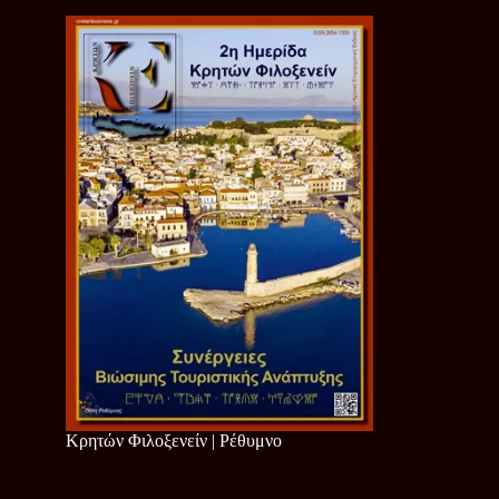
Κρητών Φιλοξενείν | Ρέθυμνο