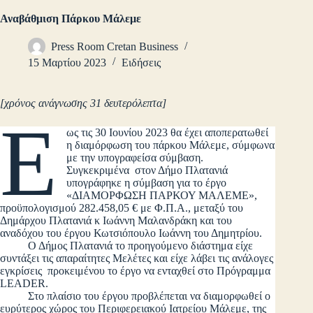
Αναβάθμιση Πάρκου Μάλεμε
Press Room Cretan Business
15 Μαρτίου 2023
Ειδήσεις
[χρόνος ανάγνωσης 31 δευτερόλεπτα]
Έ
ως τις 30 Ιουνίου 2023 θα έχει αποπερατωθεί
η διαμόρφωση του πάρκου Μάλεμε, σύμφωνα
με την υπογραφείσα σύμβαση.
Συγκεκριμένα στον Δήμο Πλατανιά
υπογράφηκε η σύμβαση για το έργο
«ΔΙΑΜΟΡΦΩΣΗ ΠΑΡΚΟΥ ΜΑΛΕΜΕ»,
προϋπολογισμού 282.458,05 € με Φ.Π.Α., μεταξύ του
Δημάρχου Πλατανιά κ Ιωάννη Μαλανδράκη και του
αναδόχου του έργου Κωτσιόπουλο Ιωάννη του Δημητρίου.
Ο Δήμος Πλατανιά το προηγούμενο διάστημα είχε
συντάξει τις απαραίτητες Μελέτες και είχε λάβει τις ανάλογες
εγκρίσεις προκειμένου το έργο να ενταχθεί στο Πρόγραμμα
LEADER.
Στο πλαίσιο του έργου προβλέπεται να διαμορφωθεί ο
ευρύτερος χώρος του Περιφερειακού Ιατρείου Μάλεμε, της