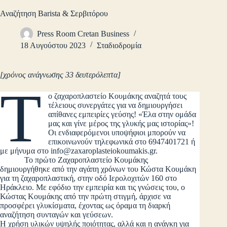
Αναζήτηση Barista & Σερβιτόρου
Press Room Cretan Business
18 Αυγούστου 2023
Σταδιοδρομία
[χρόνος ανάγνωσης 33 δευτερόλεπτα]
Τ
ο ζαχαροπλαστείο Κουμάκης αναζητά τους
τέλειους συνεργάτες για να δημιουργήσει
απίθανες εμπειρίες γεύσης! «Έλα στην ομάδα
μας και γίνε μέρος της γλυκής μας ιστορίας»!
Οι ενδιαφερόμενοι υποψήφιοι μπορούν να
επικοινωνούν τηλεφωνικά στο 6947401721 ή
με μήνυμα στο
info@zaxaroplasteiokoumakis.gr
.
Το πρώτο Zαχαροπλαστείο Κουμάκης
δημιουργήθηκε από την αγάπη χρόνων του Κώστα Κουμάκη
για τη ζαχαροπλαστική, στην οδό Ιερολοχιτών 160 στο
Ηράκλειο. Με εφόδιο την εμπειρία και τις γνώσεις του, ο
Κώστας Κουμάκης από την πρώτη στιγμή, άρχισε να
προσφέρει γλυκίσματα, έχοντας ως όραμα τη διαρκή
αναζήτηση συνταγών και γεύσεων.
Η χρήση υλικών υψηλής ποιότητας, αλλά και η ανάγκη για