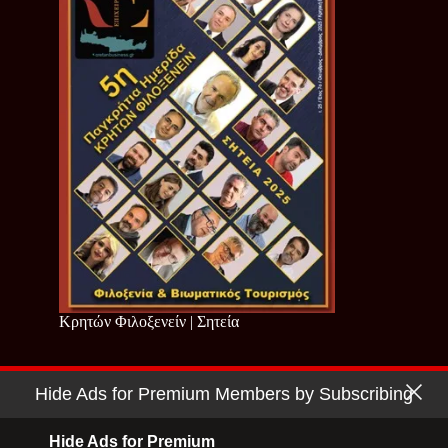
Κρητών Φιλοξενείν | Σητεία
Hide Ads for Premium Members by Subscribing
Copyright © 2026 - Cretan Business | Κρητών Επιχειρείν
Όροι Χρήσης
|
Πολιτική Απορρήτου
Hide Ads for Premium