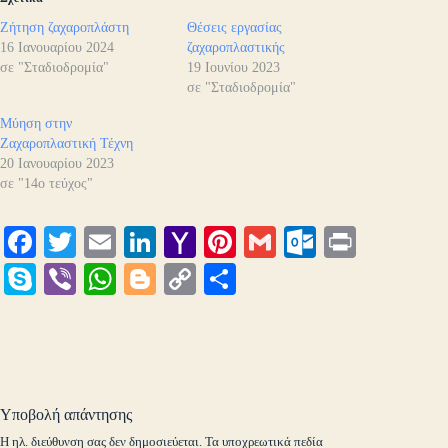
Ζήτηση ζαχαροπλάστη
Θέσεις εργασίας
16 Ιανουαρίου 2024
ζαχαροπλαστικής
σε "Σταδιοδρομία"
19 Ιουνίου 2023
σε "Σταδιοδρομία"
Μύηση στην
Ζαχαροπλαστική Τέχνη
20 Ιανουαρίου 2023
σε "14ο τεύχος"
Fa
T
E
Li
Y
Pi
G
O
Pr
ce
wi
m
nk
ah
nt
m
ut
in
S
Vi
W
Bl
C
Μ
bo
tte
ail
ed
oo
er
ail
lo
t
ky
be
ha
og
op
οι
ok
r
In
M
es
ok
pe
r
ts
ge
y
ρ
ail
t
.c
A
r
Li
α
o
pp
nk
στ
Υποβολή απάντησης
m
εί
Η ηλ. διεύθυνση σας δεν δημοσιεύεται.
Τα υποχρεωτικά πεδία