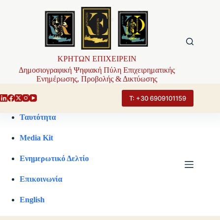
Μετάβαση
στο
περιεχόμενο
ΚΡΗΤΩΝ ΕΠΙΧΕΙΡΕΙΝ
Δημοσιογραφική Ψηφιακή Πύλη Επιχειρηματικής
Ενημέρωσης, Προβολής & Δικτύωσης
Τ: +30 6909101159
Ταυτότητα
Media Kit
Ενημερωτικό Δελτίο
Επικοινωνία
English