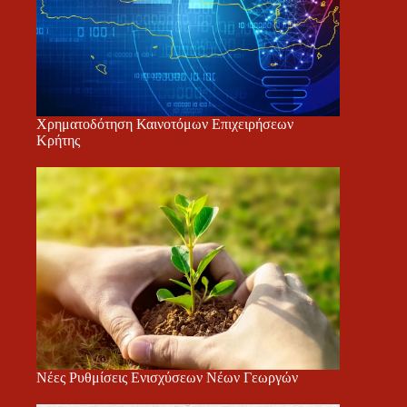
Χρηματοδότηση Καινοτόμων Επιχειρήσεων
Κρήτης
Νέες Ρυθμίσεις Ενισχύσεων Νέων Γεωργών