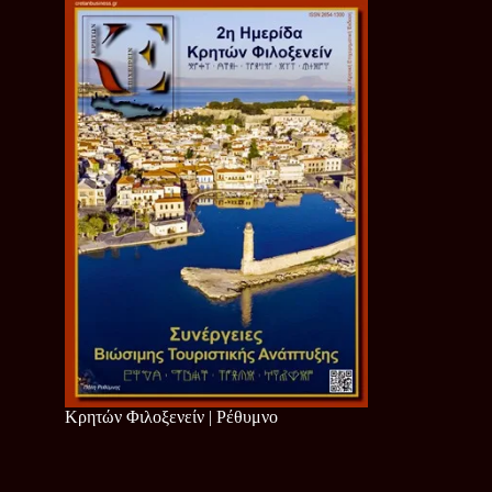
Κρητών Φιλοξενείν | Ρέθυμνο