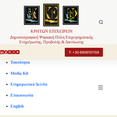
Μετάβαση
στο
περιεχόμενο
ΚΡΗΤΩΝ ΕΠΙΧΕΙΡΕΙΝ
Δημοσιογραφική Ψηφιακή Πύλη Επιχειρηματικής
Ενημέρωσης, Προβολής & Δικτύωσης
Τ: +30 6909101159
Ταυτότητα
Media Kit
Ενημερωτικό Δελτίο
Επικοινωνία
English