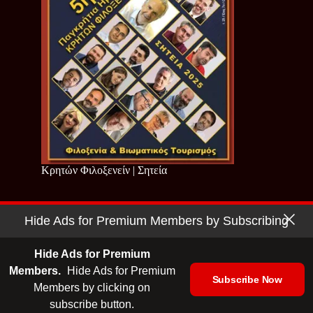
Κρητών Φιλοξενείν | Σητεία
Hide Ads for Premium Members by Subscribing
Copyright © 2026 - Cretan Business | Κρητών Επιχειρείν
Όροι Χρήσης
|
Πολιτική Απορρήτου
Hide Ads for Premium
Members.
Hide Ads for Premium
Subscribe Now
Members by clicking on
| Ταυτότητα
| Media Kit
| Ενημερωτικό Δελτίο
subscribe button.