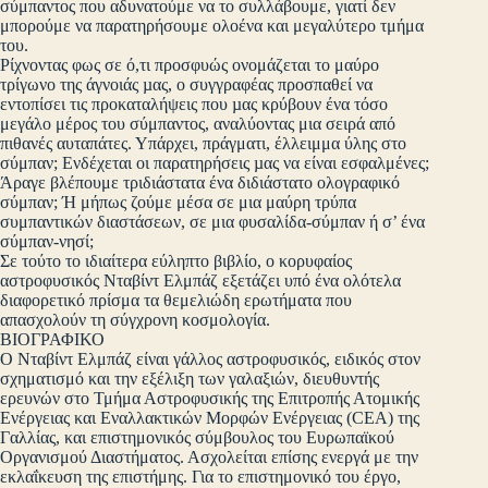
σύμπαντος που αδυνατούμε να το συλλάβουμε, γιατί δεν
μπορούμε να παρατηρήσουμε ολοένα και μεγαλύτερο τμήμα
του.
Ρίχνοντας φως σε ό,τι προσφυώς ονομάζεται το μαύρο
τρίγωνο της άγνοιάς µας, ο συγγραφέας προσπαθεί να
εντοπίσει τις προκαταλήψεις που µας κρύβουν ένα τόσο
μεγάλο μέρος του σύμπαντος, αναλύοντας μια σειρά από
πιθανές αυταπάτες. Υπάρχει, πράγματι, έλλειμμα ύλης στο
σύμπαν; Ενδέχεται οι παρατηρήσεις µας να είναι εσφαλμένες;
Άραγε βλέπουμε τριδιάστατα ένα διδιάστατο ολογραφικό
σύμπαν; Ή μήπως ζούμε μέσα σε μια μαύρη τρύπα
συμπαντικών διαστάσεων, σε μια φυσαλίδα-σύμπαν ή σ’ ένα
σύμπαν-νησί;
Σε τούτο το ιδιαίτερα εύληπτο βιβλίο, ο κορυφαίος
αστροφυσικός Νταβίντ Ελμπάζ εξετάζει υπό ένα ολότελα
διαφορετικό πρίσμα τα θεμελιώδη ερωτήματα που
απασχολούν τη σύγχρονη κοσμολογία.
ΒΙΟΓΡΑΦΙΚΟ
O Νταβίντ Ελμπάζ είναι γάλλος αστροφυσικός, ειδικός στον
σχηματισμό και την εξέλιξη των γαλαξιών, διευθυντής
ερευνών στο Τμήμα Αστροφυσικής της Επιτροπής Ατομικής
Ενέργειας και Εναλλακτικών Μορφών Ενέργειας (CEA) της
Γαλλίας, και επιστημονικός σύμβουλος του Ευρωπαϊκού
Οργανισμού Διαστήματος. Ασχολείται επίσης ενεργά με την
εκλαΐκευση της επιστήμης. Για το επιστημονικό του έργο,