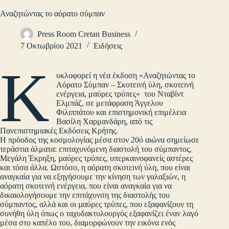
Αναζητώντας το αόρατο σύμπαν
Press Room Cretan Business
7 Οκτωβρίου 2021
Ειδήσεις
Κ
υκλοφορεί η νέα έκδοση «Αναζητώντας το
Αόρατο Σύμπαν – Σκοτεινή ύλη, σκοτεινή
ενέργεια, μαύρες τρύπες» του Νταβίντ
Ελμπάζ, σε μετάφραση Άγγελου
Φιλιππάτου και επιστημονική επιμέλεια
Βασίλη Χαρμανδάρη, από τις
Πανεπιστημιακές Εκδόσεις Κρήτης.
Η πρόοδος της κοσμολογίας μέσα στον 20ό αιώνα σημείωσε
τεράστια άλματα: επιταχυνόμενη διαστολή του σύμπαντος,
Μεγάλη Έκρηξη, µαύρες τρύπες, υπερκαινοφανείς αστέρες
και τόσα άλλα. Ωστόσο, η αόρατη σκοτεινή ύλη, που είναι
αναγκαία για να εξηγήσουμε την κίνηση των γαλαξιών, η
αόρατη σκοτεινή ενέργεια, που είναι αναγκαία για να
δικαιολογήσουμε την επιτάχυνση της διαστολής του
σύμπαντος, αλλά και οι µαύρες τρύπες, που εξαφανίζουν τη
συνήθη ύλη όπως ο ταχυδακτυλουργός εξαφανίζει έναν λαγό
μέσα στο καπέλο του, διαμορφώνουν την εικόνα ενός