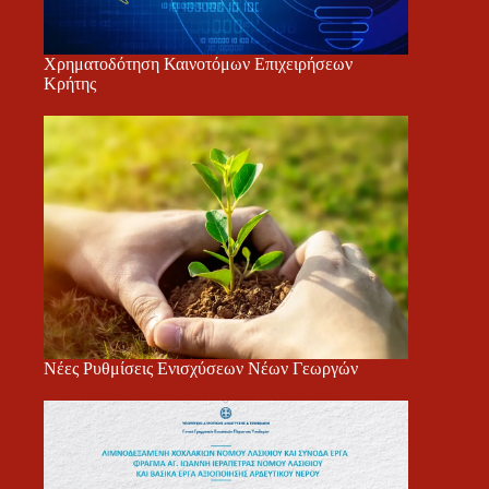
Χρηματοδότηση Καινοτόμων Επιχειρήσεων
Κρήτης
Νέες Ρυθμίσεις Ενισχύσεων Νέων Γεωργών