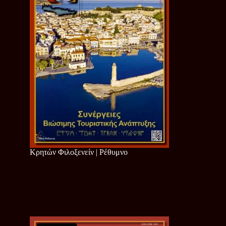
Κρητών Φιλοξενείν | Ρέθυμνο